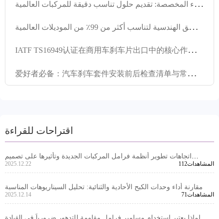
خ
دمة تطبيق مواصفات براغي الفرامل عالية الأداء المخصصة: تقديم حلول تناسب دقيقة للمركبات العالمية
ت
حديات تنوع واجهات نظام الكبح: ابتكار تصميم قرص الكبح و المنطق الهندسية لتناسب أكثر من 99٪ من الموديلات العالمية
I
ATF TS16949认证在商用车刹车片出口中的核心作用与合规要点
爱
好者必备：汽车刹车套件安装前后检查清单与常见误区
اقتراحات للقراءة
اتجاهات تطوير أنظمة فرامل المركبات الجديدة وتأثيرها على تصميم
112المشاهدات
2025.12.22
مجموعات فرامل التصدير
مقارنة أداء وحدات الكبح الأحادية والثنائية: تحليل السيناريوهات المناسبة
71المشاهدات
2025.12.14
لماذا يعتبر استخدام مسامير فرامل مقاومة للتدهور ضرورياً في القيادة