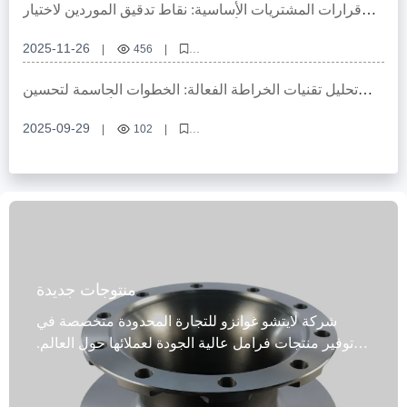
المخاطر في صناعة السيارات، قطع غيار السيارات عالية الجودة
قرارات المشتريات الأساسية: نقاط تدقيق الموردين لاختيار
موردين أقراص الفرامل المتوافقين مع معايير IATF
2025-11-26
|
456
|
معايير IATF للسيارات، تدقيق موردين قطع الغيار، جودة سلسلة التوريد، أقراص
الفرامل المعتمدة، إدارة جودة السيارات
تحليل تقنيات الخراطة الفعالة: الخطوات الحاسمة لتحسين
استواء ودقة سماكة أقراص الفرامل
2025-09-29
|
102
|
أقراص الفرامل التجارية ، دقة ثقوب التموضع ، تقنيات الخراطة ، استواء سطح
القرص ، سماكة القرص الموحدة
منتوجات جديدة
شركة لايتشو غوانزو للتجارة المحدودة متخصصة في
توفير منتجات فرامل عالية الجودة لعملائها حول العالم.
تُعد أقراص فرامل المركبات التجارية التي نقدمها خيارًا
مثاليًا. صُممت هذه الأقراص خصيصًا للمركبات التجارية،