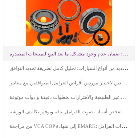
خ
طوات رئيسية لتركيب مجموعة الفرامل وفقرة فحص الجودة: ضمان عدم وجود مشاكل ما بعد البيع للمنتجات المصدرة
ك
يفية اختيار مجموعة الفرامل المناسبة للعديد من أنواع السيارات: تحليل كامل لطريقة تحديد التوافق
ق
رارات المشتريات الأساسية: نقاط تدقيق الموردين لاختيار موردين أقراص الفرامل المتوافقين مع معايير IATF
د
ليـل تركيب قرص الفرامل الاحترافي: تجنب الأصوات غير الطبيعية والاهتزازات بخطوات دقيقة وأدوات موثوقة
ل
ا تغير قرص الفرامل بدون سبب! 3 خطوات لفحص أسباب صوت الفرامل بدقة وتوفير تكاليف الورشة
م
ن مراجعة VCA COP إلى شهادة EMARK: تفاصيل كامل عملية تصنيف مجموعات الفرامل