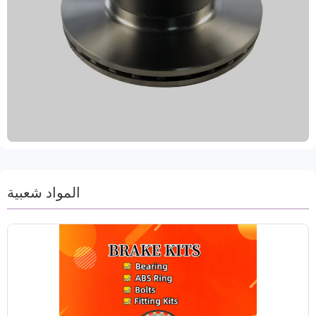
وتخضع لاختبارات توازن ديناميكية صارمة، كما تضمن
ثقوب التثبيت الدقيقة تركيبًا مثاليًا. بفضل تقنية مقاومة
الصدأ المتقدمة، تتميز هذه الأقراص بالمتانة والقدرة على
التكيف مع البيئات القاسية. تغطي منتجاتنا 99% من
طرازات المركبات، مما يُلبي طلب السوق العالمية. تُصنع
هذه الأقراص في مقاطعة شاندونغ الصينية، وتخضع
لعمليات تصنيع دقيقة مثل الخراطة والطحن، وتتوفر
بألوان متنوعة. مصنوعة من مواد عالية الجودة مثل الحديد
الرمادي وGG20، وهي حاصلة على شهادات دولية مثل
IATF TS16949 وR90 E-mark. نوفر خيارات تعبئة وشحن
متنوعة، بما في ذلك الغمر بالزيت والطلاء لمنع الصدأ. إن
نهجنا الذي يركز على العملاء يقبل الطلبات التجريبية
المواد شعبية
ويقدم ضمانًا لمدة عامين وضمانًا لمسافة 60 ألف كيلومتر
لخدمة ما بعد البيع خالية من القلق.