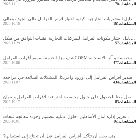
70المشاهدات
2025.11.11
على المضمار؟ استكشاف علم المواد والمقارنات العملية
دليل المشتريات الخارجية: كيفية اختيار قرص الفرامل عالي الجودة وعالي
161المشاهدات
2025.10.16
الكفاءة لسيارات الركاب من التصميم إلى التسليم
دليل اختيار مكونات الفرامل للمركبات التجارية: تقنيات التوافق من هيكل
57المشاهدات
2025.11.29
العجلة إلى تخطيط الكاليبير
كشف مزايا خدمة تصميم أقراص الفرامل OEM المخصصة و آلية الاستجابة
477المشاهدات
2025.10.06
السريعة
تصدير أقراص الفرامل إلى أوروبا وأمريكا: المشكلات الشائعة في مراجعة
434المشاهدات
2025.11.07
VCA COP وحلولها (مع أمثلة)
تواصل معنا للحصول على حلول مخصصة احترافية لأقراص الفرامل وضمان
83المشاهدات
2025.10.17
تجربة شراء خالية من القلق
تعزيز إدارة أمان الأساطيل: حلول عملية لتصميم وجودة معالجة فتحات
161المشاهدات
2025.10.01
تحديد قرص الفرامل
متى يجب أن تتآكل أقراص الفرامل قبل أن تحتاج إلى استبدالها؟