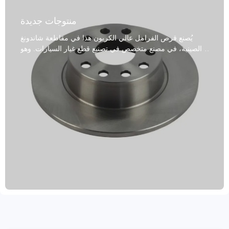
منتوجات جديدة
يُصنع قرص الفرامل عالي الكربون هذا في مقاطعة شاندونغ
الصينية، في مصنع متخصص في تصنيع قطع غيار السيارات. وهو
مصنوع من مجموعة متنوعة من المواد عالية الجودة، بما في ذلك
الحديد الزهر الرمادي، وGG20، والفولاذ عالي الكربون. حاصل
على شهادة نظام الجودة IATF TS16949 وشهادة R90 E-mark
EU، مما يضمن أداءً ثابتًا وموثوقًا للفرامل. يتميز بتوازن
ديناميكي، وتركيب دقيق وتشغيل سلس، مع ثقوب تثبيت عالية
الدقة. يتوافق مع أكثر من 99% من طرازات السيارات العالمية،
ويلبي المتطلبات التنظيمية في مختلف الأسواق. معالجات السطح
المضادة للصدأ، مثل أختام الزيت، والطلاء بالرش، أو الطلاء،
تحمي بفعالية من الرطوبة والتآكل، مما يطيل عمره الافتراضي
ويتكيف مع مختلف الظروف المناخية. تتوفر ألوان قابلة
للتخصيص باللون الرمادي، والأسود، والمعدني، والذهبي، مما يتيح
لك التوافق بشكل مرن مع صورة علامتك التجارية. نقدم دعمًا
للطلبات التجريبية، وضمانًا لمدة عامين مع ضمان قطع مسافة
80,000 كيلومتر، وتوصيلًا سريعًا خلال 15-30 يومًا. نحن ملتزمون
بتزويد العملاء التجاريين الدوليين بحلول أنظمة الفرامل الفعالة
من حيث التكلفة والآمنة والمتينة.