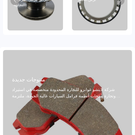
التجارية
منتوجات جديدة
شركة لايتشو غوانزو للتجارة المحدودة متخصصة في استيراد
وتجارة منتجات أنظمة فرامل السيارات عالية الجودة، ملتزمة
بتوفير حلول فرامل موثوقة وآمنة للعملاء حول العالم. صُممت
وسادات فرامل سيارات الركاب خصيصًا لسيارات الركاب. تتميز
بمقاومة عالية للحرارة، وتعمل في درجات حرارة تتراوح بين -50
درجة مئوية و700 درجة مئوية، مما يجعلها مناسبة لمجموعة
متنوعة من البيئات القاسية. كما أن قدرتها الممتازة على تبديد
الحرارة تمنع بشكل فعال تدهور أداء الفرامل الناتج عن درجات