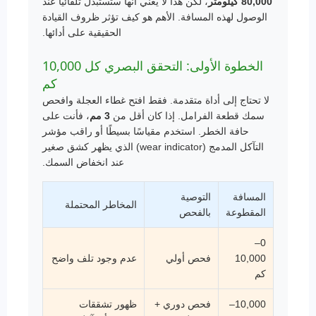
80,000 كيلومتر
، لكن هذا لا يعني أنها ستُستبدل تلقائيًا عند
الوصول لهذه المسافة. الأهم هو كيف تؤثر ظروف القيادة
الحقيقية على أدائها.
الخطوة الأولى: التحقق البصري كل 10,000
كم
لا تحتاج إلى أداة متقدمة. فقط افتح غطاء العجلة وافحص
سمك قطعة الفرامل. إذا كان أقل من
3 مم
، فأنت على
حافة الخطر. استخدم مقياسًا بسيطًا أو راقب مؤشر
التآكل المدمج (wear indicator) الذي يظهر كشق صغير
عند انخفاض السمك.
المسافة
التوصية
المخاطر المحتملة
المقطوعة
بالفحص
0–
10,000
فحص أولي
عدم وجود تلف واضح
كم
10,000–
فحص دوري +
ظهور تشققات