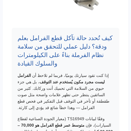
كيف تُحدد حالة تآكل قطع الفرامل بعلم
ودقة؟ دليل عملي للتحقق من سلامة
نظام الفرملة بناءً على الكيلومترات
والسلوك القيادة
إذا كنت تقود سيارتك يوميًا، فربما لم تلاحظ أن
الفرامل
ليست مجرد مكون يُستخدم عند التوقف
، بل هي جزء
حيوي من السلامة التي تحميك أنت وركابك. كثير من
السائقين ينتظر حتى تظهر علامات واضحة مثل صوت
طقطقة أو تأخر في التوقف قبل التفكير في فحص قطع
الفرامل — وهذا خطأ شائع قد يؤدي إلى كارثة.
وفقًا لبيانات TS16949 (معيار الجودة الصناعية لقطاع
السيارات)، فإن
متوسط عمر قطع الفرامل هو 70,000 –