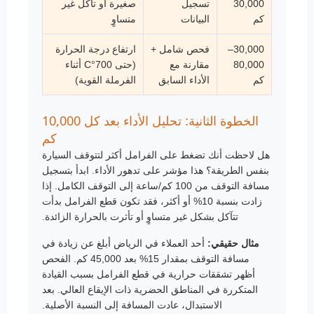
30,000
تسجيل
صغيرة أو تآكل غير
كم
البيانات
متساوٍ
30,000–
فحص شامل +
ارتفاع درجة الحرارة
80,000
مقارنة مع
(حتى 700°C أثناء
كم
الأداء السابق
الفرملة القوية)
الخطوة الثانية: تحليل الأداء بعد كل 10,000
كم
هل لاحظت أنك تضغط على الفرامل أكثر لتتوقف السيارة
بنفس الطريقة؟ هذا مؤشر على تدهور الأداء. ابدأ بتسجيل
مسافة التوقف من 100 كم/ساعة إلى التوقف الكامل. إذا
زادت بنسبة 10% أو أكثر، فقد تكون قطع الفرامل بدأت
تتآكل بشكل غير متساوٍ أو تأثرت بالحرارة الزائدة.
مثال حقيقي:
أحد العملاء في الرياض أبلغ عن زيادة في
مسافة التوقف بمقدار 15% بعد 45,000 كم. الفحص
أظهر تشققات حرارية في قطع الفرامل بسبب القيادة
المتكررة في المناطق الحضرية ذات الإيقاع العالي. بعد
الاستبدال، عادت المسافة إلى النسبة الأصلية.