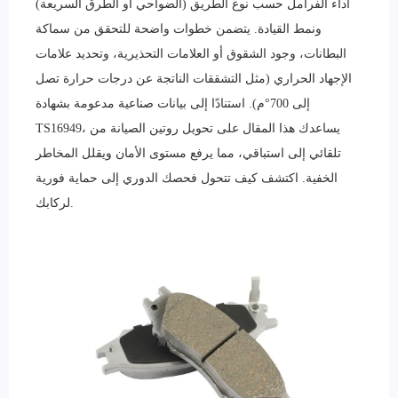
أداء الفرامل حسب نوع الطريق (الضواحي أو الطرق السريعة)
ونمط القيادة. يتضمن خطوات واضحة للتحقق من سماكة
البطانات، وجود الشقوق أو العلامات التحذيرية، وتحديد علامات
الإجهاد الحراري (مثل التشققات الناتجة عن درجات حرارة تصل
إلى 700°م). استنادًا إلى بيانات صناعية مدعومة بشهادة
TS16949، يساعدك هذا المقال على تحويل روتين الصيانة من
تلقائي إلى استباقي، مما يرفع مستوى الأمان ويقلل المخاطر
الخفية. اكتشف كيف تتحول فحصك الدوري إلى حماية فورية
لركابك.