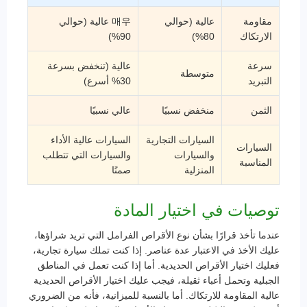
مقاومة
عالية (حوالي
매우 عالية (حوالي
الارتكاك
80%)
90%)
سرعة
عالية (تنخفض بسرعة
متوسطة
التبريد
30% أسرع)
الثمن
منخفض نسبيًا
عالي نسبيًا
السيارات التجارية
السيارات عالية الأداء
السيارات
والسيارات
والسيارات التي تتطلب
المناسبة
المنزلية
صمتًا
توصيات في اختيار المادة
عندما تأخذ قرارًا بشأن نوع الأقراص الفرامل التي تريد شراؤها،
عليك الأخذ في الاعتبار عدة عناصر. إذا كنت تملك سيارة تجارية،
فعليك اختيار الأقراص الحديدية. أما إذا كنت تعمل في المناطق
الجبلية وتحمل أعباء ثقيلة، فيجب عليك اختيار الأقراص الحديدية
عالية المقاومة للارتكاك. أما بالنسبة للميزانية، فأنه من الضروري