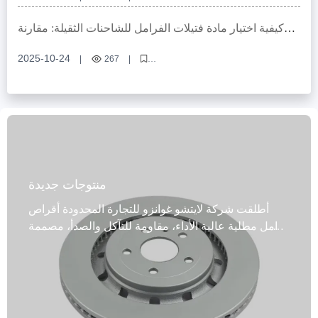
قرص الفرامل، صوت الفرامل، تآكل قرص الفرامل، صيانة الفرامل، تركيب
قرص الفرامل
كيفية اختيار مادة فتيلات الفرامل للشاحنات الثقيلة: مقارنة
بين المواد شبه المعدنية، منخفضة الكربون، والسيراميك
2025-10-24
|
267
|
فتيلات فرامل الشاحنات الثقيلة، مقارنة مواد فتيلات الفرامل، مواد فرامل
السيراميك، شبه معدنية مقابل منخفضة الكربون، اعتمادات E-MARK R90
منتوجات جديدة
أطلقت شركة لايتشو غوانزو للتجارة المحدودة أقراص
فرامل مطلية عالية الأداء، مقاومة للتآكل والصدأ، مصممة
خصيصًا لسيارات الركاب والمركبات التجارية، وتغطي
99% من طرازات المركبات، وتلبي الاحتياجات المتنوعة
للسوق العالمية. صُنع هذا المنتج من مواد عالية الجودة،
مثل الحديد الرمادي عالي الجودة، وGG20، والفولاذ عالي
الكربون، ويجمع بين تقنية التصنيع المتقدمة واختبارات