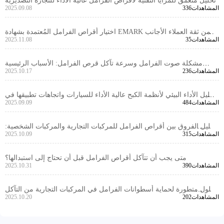
تحليل متعمق للمزايا التقنية لأقراص الفرامل عالية الأداء للتجارة التصديرية
336المشاهدات
2025.09.08
اختيار أقراص الفرامل المُعتمدة بشهادة EMARK يضمن ثقة العملاء الأجانب
35المشاهدات
2025.11.08
على المدى الطويل
مشكلة صوت الفرامل وسرعة تآكل قرص الفرامل: الأسباب الرئيسية
236المشاهدات
2025.10.17
والحلول الفعالة
تحليل الأداء البيئي لأنظمة الكبح عالية الأداء للسيارات واتجاهات تطبيقها في
484المشاهدات
2025.09.09
السوق العالمية
تحليل الفروق بين أقراص الفرامل للمركبات التجارية والمركبات الشخصية:
315المشاهدات
2025.10.09
لماذا يكون التوافق العالي هو المفتاح للتصدير؟
متى يجب أن تتآكل أقراص الفرامل قبل أن تحتاج إلى استبدالها؟
390المشاهدات
2025.10.31
حلول متطورة لحماية أسطوانات الفرامل في المركبات التجارية من التآكل
202المشاهدات
2025.10.20
في بيئات جنوب شرق آسيا الرطبة