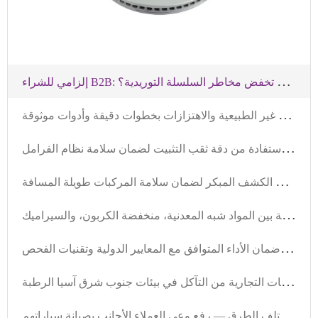
إ
لزامي للشراء B2B: كيف يمكن فترة الضمان والضمان بالكيلومترات للقرصات الفرامل أن تخفض مخاطر السلسلة التوريدية؟
د
ليـل تركيب قرص الفرامل الاحترافي: تجنب الأصوات غير الطبيعية والاهتزازات بخطوات دقيقة وأدوات موثوقة
ت
فاصيل أخطاء تركيب قرص الفرامل: كيفية الاستفادة من دقة ثقب التثبيت لضمان سلامة نظام الفرامل
ت
أثير التعب الحراري على عمر قطع الفرامل وطرق الكشف المبكر لضمان سلامة المركبات طويلة المسافة
ك
يفية اختيار مادة فتيلات الفرامل للشاحنات الثقيلة: مقارنة بين المواد شبه المعدنية، منخفضة الكربون، والسيراميك
ت
حليل مزايا تصدير أقراص الفرامل عالية الجودة – ضمان الأداء المتوافق مع المعايير الدولية وتقنيات الفحص
ح
لول متطورة لحماية أسطوانات الفرامل في المركبات التجارية من التآكل في بيئات جنوب شرق آسيا الرطبة
ت
حليل قوانين تدهور أداء بطانات الفرامل في مختلف الطرق — رفع وعي العملاء الأجانب بصيانة سياراتهم