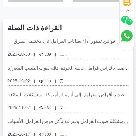
اتصل بنا
القراءة ذات الصلة
تحليل قوانين تدهور أداء بطانات الفرامل في مختلف الطرق —
رفع وعي العملاء الأجانب بصيانة سياراتهم
2025-10-30
|
139
|
استبدال بطانات الفرامل، تدهور أداء الفرامل، صيانة الفرامل، نظام الفرامل
الآلي، فحص سلامة السيارة
توصية بأقراص فرامل عالية الجودة: دقة ثقوب التثبيت المعززة
وعملية الخراطة الدقيقة لضمان أداء متميز
2025-10-02
|
110
|
تركيب أقراص الفرامل، دقة ثقوب التثبيت، عمليات الخراطة، استواء أقراص
الفرامل، أقراص فرامل المركبات التجارية
تصدير أقراص الفرامل إلى أوروبا وأمريكا: المشكلات الشائعة
في مراجعة VCA COP وحلولها (مع أمثلة)
2025-11-07
|
434
|
أقراص الفرامل، شهادة EMARK، مراجعة VCA COP، تصدير أقراص الفرامل
إلى أوروبا، إدارة جودة نظام الفرامل
مشكلة صوت الفرامل وسرعة تآكل قرص الفرامل: الأسباب
الرئيسية والحلول الفعالة
2025-10-17
|
236
|