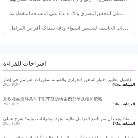
ك
يف تُحدد حالة تآكل بطانات الفرامل بشكل علمي؟ دليل عملي للتحقق البصري والأداء بناءً على المسافة المقطوعة
ت
حليل تقنيات الخراطة الفعالة: الخطوات الحاسمة لتحسين استواء ودقة سماكة أقراص الفرامل
اقتراحات للقراءة
تفاصيل معايير اختبار التدهور الحراري والصيانة لمقررات الفرامل في إطار
465المشاهدات
2025.10.04
شهادة E - mark الأوروبية
北欧冻融循环条件下刹车鼓防锈案例分享及维护策略
316المشاهدات
2025.10.21
لماذا يجب أن تمر قطع الفرامل عالية الجودة بشهادات دولية؟ شرح عملي
173المشاهدات
2025.11.06
لضمان الجودة من التصميم إلى الإنتاج