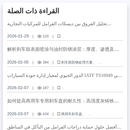
القراءة ذات الصلة
تحليل الفروق بين ديسكات الفرامل للمركبات التجارية
والمركبات الشخصية: لماذا توافق 99% من الموديلات هي
الميزة الأساسية؟
2026-01-29
|
120
|
ديسكات فرامل عالية المقاومة، ديسكات فرامل مضادة للتآكل، توافق 99% من
الموديلات، أنظمة الفرامل للمركبات التجارية، اعتماد ديسكات الفرامل
解析刹车鼓表面喷涂与油封防锈涂层：厚度、渗透及微
观结构
2026-02-05
|
384
|
刹车鼓防锈处理方案
潮湿地区刹车鼓防护
商用车制动系统防腐技术
刹车鼓表面涂层性能
防锈涂层微观结构
الدور الحيوي لمعيار إدارة جودة السيارات IATF TS16949 في
تصنيع حوامل الفرامل
2026-02-07
|
187
|
إدارة جودة السيارات، شهادة IATF TS16949، تصنيع حوامل الفرامل، مراقبة
جودة سلسلة التوريد، شهادة مكونات السيارات
如何提高商用车专用刹车盘的耐久性：高强度灰铸铁与
热处理技术解析
2026-03-07
|
434
|
商用车刹车盘
高强度灰铸铁刹车盘
热处理刹车盘
多重防锈刹车盘
刹车盘定制
أفضل حلول حماية دراجات الفرامل من التآكل في المناطق