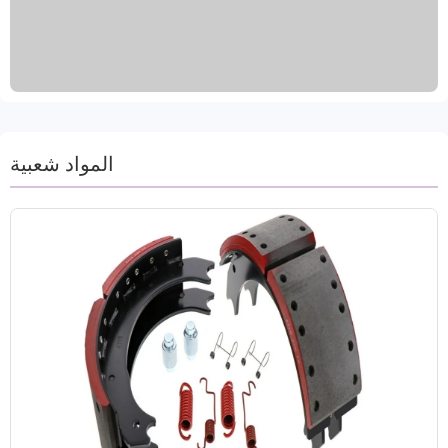
الفرامل. السطح معالج بأختام زيتية أو رش أو طلاء
لمقاومة التآكل وإطالة عمر الخدمة. يغطي 99% من
طرازات سيارات الركاب والمركبات التجارية الشائعة،
ويدعم حلول وضع العلامات والتغليف المخصصة لتلبية
احتياجات السوق في مختلف البلدان والمناطق. تقدم
الشركة ضمانًا لمسافة 80,000 كيلومتر أو لمدة عامين،
وخدمة سريعة لما بعد البيع، ودعمًا لطلبات التجربة. مع
المواد شعبية
دورة تسليم تتراوح بين 15 و30 يومًا فقط، فهي شريك
موثوق به لعملاء B2B الدوليين.