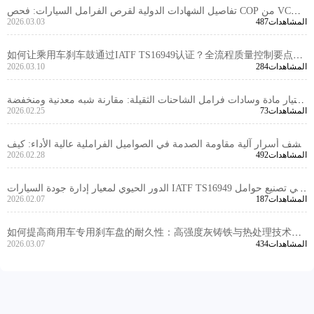
تفاصيل الشهادات الدولية لقرص الفرامل السيارات: فحص COP من VCA
487المشاهدات
2026.03.03
ومتطلبات تقنية الشهادة EMARK
如何让乘用车刹车鼓通过IATF TS16949认证？全流程质量控制要点大
284المشاهدات
2026.03.10
揭秘
اختيار مادة وسادات فرامل الشاحنات الثقيلة: مقارنة شبه معدنية ومنخفضة
73المشاهدات
2026.02.25
الفولاذ وسيراميكية مع شرح معيار E‑MARK R90
كشف أسرار آلية مقاومة الصدمة في الصواميل الفراملية عالية الأداء: كيف
492المشاهدات
2026.02.28
تتعامل مع تحديات نظام الفرامل في بيئات عالية الحرارة والرطوبة؟
الدور الحيوي لمعيار إدارة جودة السيارات IATF TS16949 في تصنيع حوامل
187المشاهدات
2026.02.07
الفرامل
如何提高商用车专用刹车盘的耐久性：高强度灰铸铁与热处理技术解
434المشاهدات
2026.03.07
析