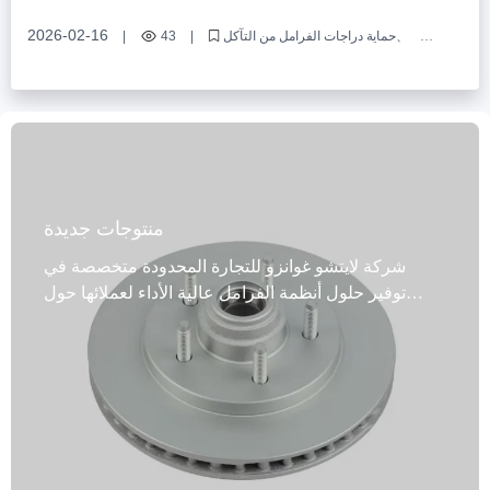
الرطبة - دليل انتخاب متكامل
2026-02-16
حماية دراجات الفرامل من التآكل
|
43
|
دراجات الفرامل في المناطق الرطبة
معالجة تآكل أنظمة الفرامل لمركبات العمل
رش طلاء لحماية دراجات الفرامل
تثبيت البطنة لحماية دراجات الفرامل
منتوجات جديدة
شركة لايتشو غوانزو للتجارة المحدودة متخصصة في
توفير حلول أنظمة الفرامل عالية الأداء لعملائها حول
العالم. قرص الفرامل هذا المزود بمحمل مصنوع من حديد
الزهر الرمادي عالي الكربون (GG20، G3000، إلخ)
ويتوافق مع معايير الاعتماد الدولية IATF TS16949 وE-
MARK R90، مما يضمن فرملة آمنة وموثوقة. يخضع
المنتج لعمليات خراطة وطحن دقيقة، ويتميز باختبار
التوازن الديناميكي وتصميم دقيق لثقوب التموضع، مما
يقلل الاهتزاز والضوضاء بفعالية ويحسن كفاءة استجابة