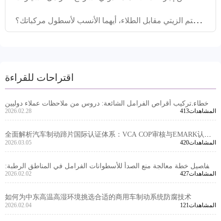
م
قارنة حلول حماية قرص الفرامل من الصدأ في المناطق الرطبة: الختم الزيتي مقابل الطلاء، أيهما الأنسب لأسطول مركباتك؟
اقتراحات للقراءة
أخطاء تركيب أقراص الفرامل الشائعة: دروس من ملاحظات عملاء دوليين
413المشاهدات
2026.02.28
حول دقة فتحة التمركز والخراطة الآمنة
全面解析汽车制动蹄片国际认证体系：VCA COP审核与EMARK认证
420المشاهدات
2026.03.05
技术要求
تفاصيل خطة معالجة منع الصدأ للأسطوانات الفرامل في المناطق الرطبة:
427المشاهدات
2026.02.02
تحليل مقارن بين تقنيات التغليف بالزيت والطلاء
如何为中东高温高湿环境挑选合适的商用车制动系统防腐技术
121المشاهدات
2026.02.04