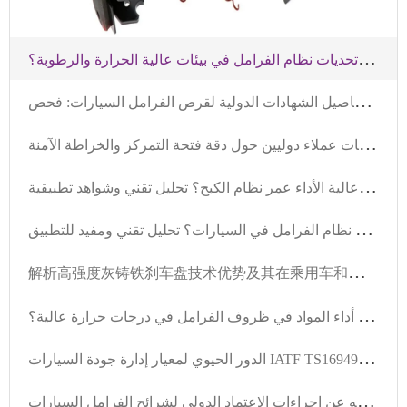
ك
شف أسرار آلية مقاومة الصدمة في الصواميل الفراملية عالية الأداء: كيف تتعامل مع تحديات نظام الفرامل في بيئات عالية الحرارة والرطوبة؟
ت
فاصيل الشهادات الدولية لقرص الفرامل السيارات: فحص COP من VCA ومتطلبات تقنية الشهادة EMARK
أ
خطاء تركيب أقراص الفرامل الشائعة: دروس من ملاحظات عملاء دوليين حول دقة فتحة التمركز والخراطة الآمنة
ك
يف تطيل أطقم الفرامل عالية الأداء عمر نظام الكبح؟ تحليل تقني وشواهد تطبيقية
ك
يف تعمل مجموعات الفرامل عالية الأداء على زيادة عمر نظام الفرامل في السيارات؟ تحليل تقني ومفيد للتطبيق
解
析高强度灰铸铁刹车盘技术优势及其在乘用车和商用车的应用价值
ك
شف عن أصول مقاومة الانخفاض في براغي الفرامل عالية الأداء: كيف تتعامل مع تحديات أداء المواد في ظروف الفرامل في درجات حرارة عالية؟
ا
لدور الحيوي لمعيار إدارة جودة السيارات IATF TS16949 في تصنيع حوامل الفرامل
ج
ميع ما تحتاجه معرفته عن إجراءات الاعتماد الدولي لشرائح الفرامل السيارات: VCA COP و EMARK