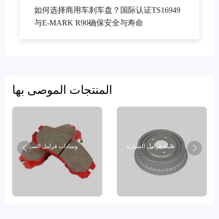
如何选择商用车刹车盘？国际认证TS16949
与E-MARK R90确保安全与寿命
المنتجات الموصى بها
طبلة فرامل السيارة
وسادات فرامل السيارة