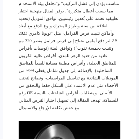
مناسب يؤدي إلى فشل التركيب" و"تجاهل بيئة الاستخدام
مما يسبب أعطال متكررة". يوفر المقال منهجية اختيار
تطبيقية تعتمد على بُعدين رئيسيين: توافق الموديل (تحديد
العلاقة بين سنة وطراز المحرك ونوع الدفع مع أبعاد
وأماكن تثبيت قرص الفرامل، مثل "تويوتا كامري 2023
2.5 لتر دفع أمامي تحتاج إلى قرص فرامل بقطر 320 مم
وتثبيت بخمسة ثقوب") وتوافق البيئة (توصيات بأقراص
عادية من حديد الزهر للمدن، أقراص عالية الكربون
للمناطق الجبلية، وأقراص مطلية مضادة للصدأ للمناطق
الساحلية). بالإضافة إلى جدول شامل يغطي 99% من
الموديلات الشائعة مع تفاصيل المواصفات، ونصائح لتجنب
الأخطاء مثل عدم الاعتماد على الشكل فقط والتحقق من
رقم OE الأصلي، ومتطلبات أقراص الشاحنات بالنسبة
للسماكة. تهدف المقالة إلى تسهيل اختيار القرص المثالي
مع خفض تكلفة الإرجاع والاستبدال.