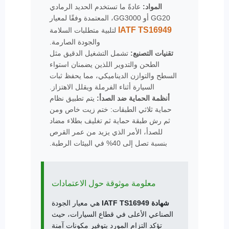
المواد:
عادةً ما تستخدم
الحديد الرمادي
GG20
أو
GG3000
، المعتمدة وفقًا لمعيار
IATF TS16949
لتلبية متطلبات السلامة
والجودة الصارمة.
تقنيات التصنيع:
تشمل التشغيل الدقيق مثل
الطحن والتدوير اللذين يضمنان استواء
السطح والتوازن الديناميكي، مما يحفظ ثبات
السيارة أثناء الفرملة ويقلل الاهتزاز.
أنظمة الحماية ضد الصدأ:
يتم تطبيق نظام
حماية ثلاثي الطبقات: ختم زيت خاص ومن
ثم رش طبقة حماية ثم تغليف بطلاء مضاد
للصدأ، الأمر الذي يزيد من عمر القرص
بنسبة تصل إلى 40% في البيئات الرطبة.
معلومة موثوقة حول الاعتمادات
شهادة IATF TS16949
هي معيار الجودة
الصناعي الأعلى في قطاع السيارات، حيث
تؤكد التزام المورد بتوفير مكونات آمنة