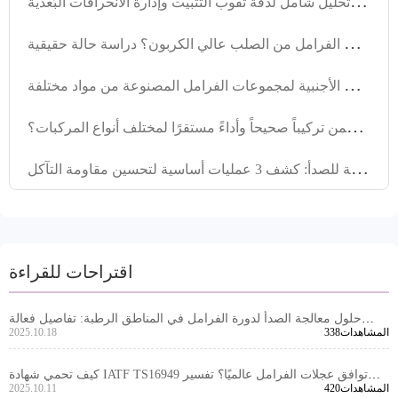
ك
يف تُحقق مطابقة قرص الفرامل بنسبة تزيد عن 99%؟ تحليل شامل لدقة ثقوب التثبيت وإدارة الانحرافات البُعدية
ل
ماذا يختار العملاء الأجانب أقراص الفرامل من الصلب عالي الكربون؟ دراسة حالة حقيقية
ت
حليل اختلافات الأداء وتطبيقات السوق الأجنبية لمجموعات الفرامل المصنوعة من مواد مختلفة
ح
ل مشكلة توافقية أقراص الفرامل: كيف نضمن تركيباً صحيحاً وأداءً مستقرًا لمختلف أنواع المركبات؟
ت
قنية طلاء قرص الفرامل المقاومة للصدأ: كشف 3 عمليات أساسية لتحسين مقاومة التآكل
اقتراحات للقراءة
حلول معالجة الصدأ لدورة الفرامل في المناطق الرطبة: تفاصيل فعالة
338المشاهدات
2025.10.18
لتمديد عمر نظام الفرامل للمركبات التجارية
كيف تحمي شهادة IATF TS16949 توافق عجلات الفرامل عالميًا؟ تفسير
420المشاهدات
2025.10.11
رسمي