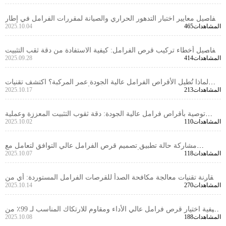
تفاصيل معايير اختبار التدهور الحراري والصيانة لمقررات الفرامل في إطار
465المشاهدات
2025.10.04
شهادة E - mark الأوروبية
تفاصيل أخطاء تركيب قرص الفرامل: كيفية الاستفادة من دقة ثقب التثبيت
414المشاهدات
2025.09.28
لضمان سلامة نظام الفرامل
لماذا تُطيل الأقراص الفرامل عالية الجودة عمر المركبة؟ اكتشف تقنيات
213المشاهدات
2025.10.17
الوقاية من الصدأ وأفضل الممارسات في التصنيع
توصية بأقراص فرامل عالية الجودة: دقة ثقوب التثبيت المعززة وعملية
110المشاهدات
2025.10.02
الخراطة الدقيقة لضمان أداء متميز
مشاركة حالة تطبيق تصميم قرص الفرامل عالي التوافق لتعامل مع
118المشاهدات
2025.10.07
الاختلافات في أنظمة الفرامل للمركبات في الأسواق المتعددة
مقارنة تقنيات معالجة مكافحة الصدأ للقرصات الفرامل المستوردة: أي من
270المشاهدات
2025.10.14
الوخز, الطلاء, والطبقات الأكثر صلاحية؟
كيفية اختيار قرص فرامل عالي الأداء ومقاوم للارتكاك المناسب لـ 99٪ من
188المشاهدات
2025.10.08
السيارات: تحليل تقني ودليل لاختيار الأنواع