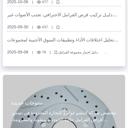
2025-10-06
|
477
|
توافق أقراص الفرامل، ثقب تحديد عالي الدقة، اعتماد أوروبي E-mark، تصميم
أقراص الفرامل OEM المخصصة، تصميم توافق واجهة نظام الفراغ
دليـل تركيب قرص الفرامل الاحترافي: تجنب الأصوات غير
الطبيعية والاهتزازات بخطوات دقيقة وأدوات موثوقة
2025-09-30
|
437
|
تركيب قرص الفرامل، دقة ثقب التثبيت، معالجة سطح القرص، نظام الفرامل
التجاري، دليل تركيب الفرامل
تحليل اختلافات الأداء وتطبيقات السوق الأجنبية لمجموعات
الفرامل المصنوعة من مواد مختلفة
2025-09-08
دليل اختيار مجموعة الفرامل
|
79
|
مقارنة مواد مجموعة تروس الحلقة ABS
اختيار قطع غيار الفرامل للتجارة الخارجية
حكم على قدرة نظام الفرامل على التكيف
تطبيق مجموعة الفرامل عالية الأداء
منتوجات جديدة
تتخصص شركة لايتشو غوانزو للتجارة المحدودة في تصدير
أقراص الفرامل عالية الجودة، المثقوبة والمفرومة،
والمصممة خصيصًا لسيارات الركاب. هذه الأقراص