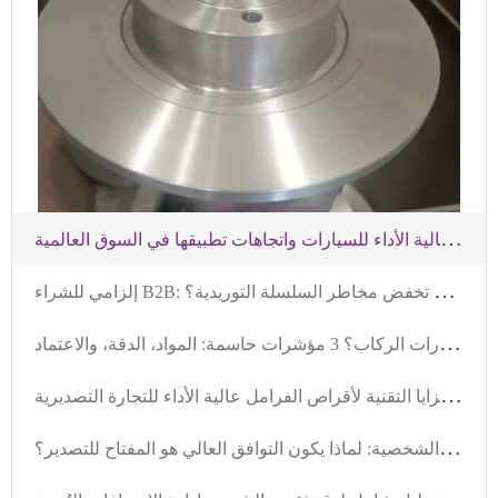
ت
حليل الأداء البيئي لأنظمة الكبح عالية الأداء للسيارات واتجاهات تطبيقها في السوق العالمية
إ
لزامي للشراء B2B: كيف يمكن فترة الضمان والضمان بالكيلومترات للقرصات الفرامل أن تخفض مخاطر السلسلة التوريدية؟
ك
يف تختار قرص الفرامل عالي الجودة بسعر معقول لسيارات الركاب؟ 3 مؤشرات حاسمة: المواد، الدقة، والاعتماد
ت
حليل متعمق للمزايا التقنية لأقراص الفرامل عالية الأداء للتجارة التصديرية
ت
حليل الفروق بين أقراص الفرامل للمركبات التجارية والمركبات الشخصية: لماذا يكون التوافق العالي هو المفتاح للتصدير؟