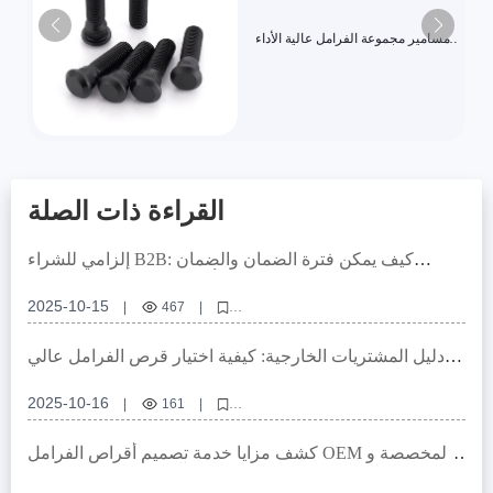
مسامير مجموعة الفرامل عالية الأداء
والصديقة للبيئة بألوان مختلفة
القراءة ذات الصلة
إلزامي للشراء B2B: كيف يمكن فترة الضمان والضمان
بالكيلومترات للقرصات الفرامل أن تخفض مخاطر السلسلة
التوريدية؟
2025-10-15
|
467
|
فترة الضمان للقرصات الفرامل، ضمان الكيلومترات للقرصات الفرامل، دليل
اختيار قرصات الفرامل للسيارات الشخصية، شراء قرصات الفرامل B2B،
دليل المشتريات الخارجية: كيفية اختيار قرص الفرامل عالي
معالجة Предотвращ الصدأ للقرصات الفرامل
الجودة وعالي الكفاءة لسيارات الركاب من التصميم إلى
التسليم
2025-10-16
|
161
|
قرص الفرامل للسيارات، قرص فرملة عالي الكفاءة، تقنيات مقاومة الصدأ،
ضمان قرص الفرامل، كفاءة سلسلة التوريد
كشف مزايا خدمة تصميم أقراص الفرامل OEM المخصصة و
آلية الاستجابة السريعة