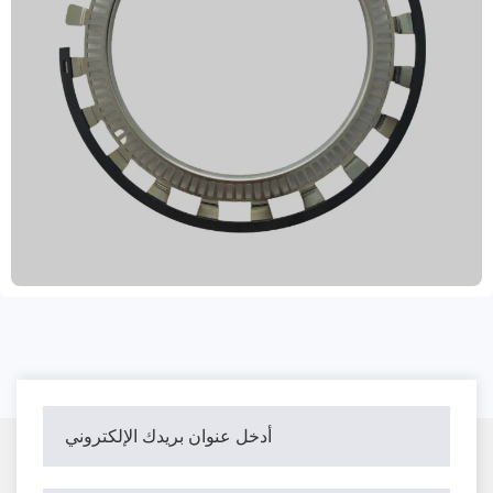
أطقم تروس حلقات ABS، المصنعة في مقاطعة شاندونغ،
الصين. تخضع هذه المنتجات لعمليات تصنيع دقيقة، تشمل
الخراطة والطحن، وهي متوفرة بألوان متنوعة، منها الرمادي
والأسود والمعدني والذهبي. مصنوعة من الفولاذ ومسحوق
المعادن، وهي موثوقة ومعتمدة وفقًا لمعايير IATF TS16949
وR90 E. تتميز منتجاتنا بأداء عالٍ، ومقاومة للبهتان، وعمر
افتراضي طويل، وصديقة للبيئة، مع خيارات متنوعة. نوفر خيارات
شحن وتغليف متنوعة، تشمل الصناديق والكرتون والمنصات
النقالة والشحن بالجملة. تشمل إجراءات منع الصدأ التزييت
والطلاء والطلاء. يتيح لنا نهجنا المتمحور حول العميل قبول طلبات
تجريبية وتقديم خدمة ما بعد البيع ممتازة. نوصل منتجاتنا خلال 15-
30 يومًا من تأكيد الطلب، موفرين حلول فرامل عالية الجودة
لعملائنا حول العالم.