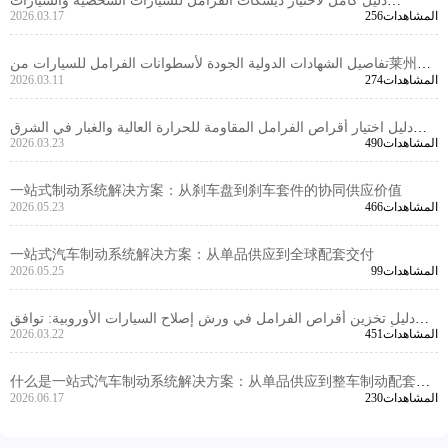
دليل كامل لاختيار ديسكات الفرامل للسيارات الشخصية والسيارات
256المشاهدات
2026.03.17
التجارية: تحليل المعايير الأداء والمعلمات الرئيسية -莱州冠晫贸易有限公
司
تفاصيل الشهادات الدولية الجودة لأسطوانات الفرامل للسيارات من莱州冠
274المشاهدات
2026.03.11
晫贸易有限公司: تحليل كامل لمعيار IATF TS16949 و R90 E - mark
دليل اختيار أقراص الفرامل المقاومة للحرارة العالية والغبار في الشرق
490المشاهدات
2026.03.23
الأوسط | توريد قطع غيار السيارات بالجملة وتخصيصها حسب الطلب
一站式制动系统解决方案：从刹车盘到刹车套件的协同供应价值
466المشاهدات
2026.05.23
一站式汽车制动系统解决方案：从单品供应到全球配套交付
99المشاهدات
2026.05.25
دليل تخزين أقراص الفرامل في ورش إصلاح السيارات الأوروبية: توافق
451المشاهدات
2026.03.22
أفضل الموديلات مبيعًا وإدارة المخزون لتجنب نفاد المخزون وتكدسه
什么是一站式汽车制动系统解决方案：从单品供应到整车制动配套能
230المشاهدات
2026.06.17
力