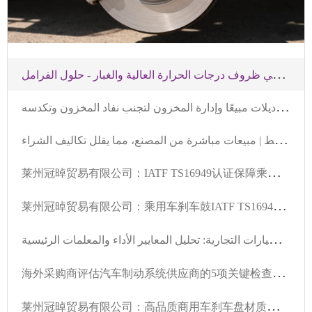
ت
قنيات صيانة أقراص الفرامل لفريق الشرق الأوسط للسباقات | معايير الصيانة والاستبدال في ظروف درجات الحرارة العالية والغبار - حلول الفرامل
د
ليل تخزين أقراص الفرامل في ورش إصلاح السيارات الأوروبية: توافق أفضل الموديلات مبيعًا وإدارة المخزون لتجنب نفاد المخزون وتكدسه
ب
يع أقراص الفرامل بالجملة في الشرق الأوسط | مبيعات مباشرة من المصنع، مما يقلل تكاليف الشراء
莱
州冠晫贸易有限公司：IATF TS16949认证保障乘用车刹车鼓全球市场准入
莱
州冠晫贸易有限公司：乘用车刹车鼓IATF TS16949认证全流程质量控制要点解析
د
ليل كامل لاختيار ديسكات الفرامل للسيارات الشخصية والسيارات التجارية: تحليل المعايير الأداء والمعلمات الرئيسية -莱州冠晫贸易有限公司
海
外采购商评估汽车制动系统供应商的5项关键检查清单
莱
州冠晫贸易有限公司：高品质商用车刹车盘材质选择决定制动安全性能