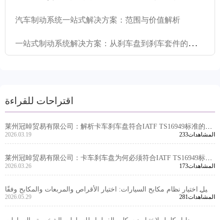
汽车制动系统一站式解决方案：范围与价值解析
一
站式制动系统解决方案：从刹车盘到刹车套件的整合供给能力
اقتراحات للقراءة
莱州冠晫贸易有限公司：解析卡车刹车盘符合IATF TS16949标准的重
233المشاهدات
2026.03.19
要性
莱州冠晫贸易有限公司：卡车刹车盘为何必须符合IATF TS16949标
173المشاهدات
2026.03.26
准？
دليل اختيار نظام مكابح السيارات: اختيار الأقراص والمربعات والمكابح وفقًا
281المشاهدات
2026.05.29
لنوع السيارة والسوق ومتطلبات الشهادة