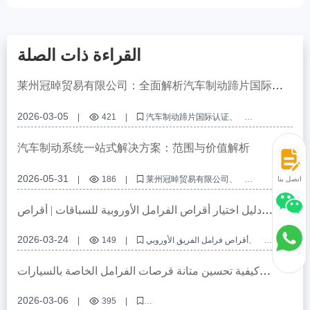
القراءة ذات الصلة
莱州冠晫贸易有限公司：全面解析汽车制动蹄片国际认
证体系 - VCA COP审核与EMARK认证技术要求
2026-03-05
|
421
|
汽车制动蹄片国际认证
VCA COP审核
EMARK认证技术要求
制动系统质量管理
汽车制动性能保障
汽车制动系统一站式解决方案：范围与价值解析
2026-05-31
|
186
|
莱州冠晫贸易有限公司
اتصل بنا
汽车制动系统
一站式解决方案
B2B采购
刹车盘刹车片
دليل اختيار أقراص الفرامل الأوروبية للسباقات | أقراص
فرامل متينة حاصلة على شهادة CE | متوافقة مع شاحنات
MAN/Scania
2026-03-24
أقراص فرامل الفريق الأوروبي
|
149
|
أقراص فرامل المركبات التجارية الأوروبية
أقراص فرامل معتمدة من CE
أقراص فرامل مقاومة لدرجات الحرارة العالية
أقراص فرامل مصنعة بدقة
كيفية تحسين متانة قرصات الفرامل الخاصة بالسيارات
التجارية: تحليل شامل للحديد الرملي عالي الصلابة والتقنيات
المعالجة الحرارية -莱州冠晫贸易有限公司
2026-03-06
|
395
|