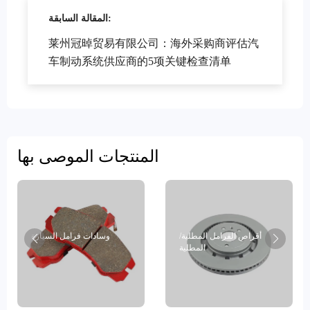
المقالة السابقة:
莱州冠晫贸易有限公司：海外采购商评估汽
车制动系统供应商的5项关键检查清单
المنتجات الموصى بها
أقراص الفرامل المطلية/
وسادات فرامل السيارة
المطلية