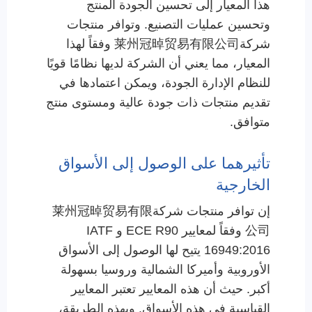
هذا المعيار إلى تحسين الجودة المنتج
وتحسين عمليات التصنيع. وتوافر منتجات
شركة莱州冠晫贸易有限公司 وفقاً لهذا
المعيار، مما يعني أن الشركة لديها نظامًا قويًا
للنظام الإدارة الجودة، ويمكن اعتمادها في
تقديم منتجات ذات جودة عالية ومستوى منتج
متوافق.
تأثيرهما على الوصول إلى الأسواق
الخارجية
إن توافر منتجات شركة莱州冠晫贸易有限
公司 وفقاً لمعايير ECE R90 و IATF
16949:2016 يتيح لها الوصول إلى الأسواق
الأوروبية وأميركا الشمالية وروسيا بسهولة
أكبر. حيث أن هذه المعايير تعتبر المعايير
القياسية في هذه الأسواق. وبهذه الطريقة،