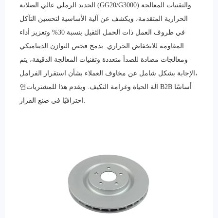
الحديد الرملي عالي الصلابة (GG20/G3000) والتقنيات المعالجة
الحرارية المتقدمة، ويكشف عن آلية الأساسية لتحسين التآكل
في ظروف العمل ذات الحمل الثقيل بنسبة 30% وتعزيز أداء
المقاومة للانخفاض الحراري. بدمج فحص التوازن الديناميكي
ومعالجات مضادة للصدأ متعددة وتقنيات المعالجة الدقيقة، يتم
الإجابة بشكل شامل عن مخاوف العملاء بشأن استقرار الفرامل،
연الة الحياة وغرامة التكيف. ويقدم هذا للمشتريات B2B أساسًا
احترافيًا في صنع القرار.