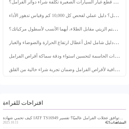
ك
يف تخفض موردي قطع غيار السيارات الصغيرة تكلفة شراء دوائر الفرامل؟
م
تى يجب تغيير فحمات الفرامل؟ دليل عملي لفحص كل 10,000 كم وقياس تدهور الأداء
م
قارنة حلول حماية قرص الفرامل من الصدأ في المناطق الرطبة: الختم الزيتي مقابل الطلاء، أيهما الأنسب لأسطول مركباتك؟
أ
نظمة فرامل المركبات التجارية: دليل شامل لحل أعطال ارتفاع الحرارة والضوضاء والغبار
ت
حليل تقنيات الخراطة الفعالة: الخطوات الحاسمة لتحسين استواء ودقة سماكة أقراص الفرامل
ت
واصل معنا للحصول على حلول مخصصة احترافية لأقراص الفرامل وضمان تجربة شراء خالية من القلق
اقتراحات للقراءة
كيف تحمي شهادة IATF TS16949 توافق عجلات الفرامل عالميًا؟ تفسير
421المشاهدات
2025.10.11
رسمي