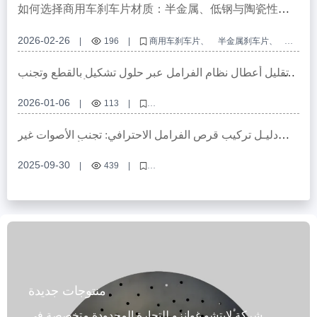
الفرامل،أقراص فرامل للمركبات التجارية،سلامة نظام الكبح
如何选择商用车刹车片材质：半金属、低钢与陶瓷性能
对比及应用场景分析
2026-02-26
|
196
|
商用车刹车片
半金属刹车片
低钢刹车片
陶瓷刹车片
刹车片认证标准
تقليل أعطال نظام الفرامل عبر حلول تشكيل بالقطع وتجنب
أخطاء التركيب
2026-01-06
|
113
|
أخطاء تركيب قرص الفرامل، دقة ثقوب التوجيه، معالجة قطع الفرامل، قرص
الفرامل للمركبات التجارية، منع أعطال النظام الهيدروليكي
دليـل تركيب قرص الفرامل الاحترافي: تجنب الأصوات غير
الطبيعية والاهتزازات بخطوات دقيقة وأدوات موثوقة
2025-09-30
|
439
|
تركيب قرص الفرامل، دقة ثقب التثبيت، معالجة سطح القرص، نظام الفرامل
التجاري، دليل تركيب الفرامل
منتوجات جديدة
شركة لايتشو غوانزو للتجارة المحدودة متخصصة في