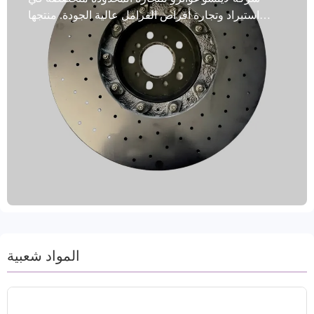
استيراد وتجارة أقراص الفرامل عالية الجودة. منتجها
الرئيسي، أقراص الفرامل المعالجة خصيصًا، مصممة
لسيارات الركاب والمركبات التجارية. هذه الأقراص
مصنوعة من حديد زهر رمادي عالي القوة (مثل GG20
وG3000)، وتخضع لمعالجة حرارية متقدمة لتعزيز مقاومة
التآكل وثبات الكبح، مما يضمن تشغيلًا موثوقًا به حتى في
ظل الأحمال الثقيلة. خضعت هذه الأقراص لتدقيق VCA
COP وشهادة EMARK، وهي متوافقة مع معيار الجودة
الدولي IATF TS16949، وتتميز باختبار التوازن الديناميكي،
وثقوب تحديد المواقع الدقيقة، ومعالجات متعددة مضادة
للصدأ (أختام الزيت/الطلاء)، مما يطيل عمر الخدمة بشكل
فعال ويقلل تكاليف الصيانة. تستخدم الآلات عمليات
خراطة وطحن دقيقة لضمان اتساق الأبعاد وتشطيب
السطح، بما يتكيف مع احتياجات مجموعة واسعة من
طرازات المركبات. تتوفر ملصقات علامات تجارية
المواد شعبية
مخصصة وحلول تغليف لتلبية متطلبات الشراء المتنوعة
لعملاء B2B حول العالم. تتراوح مدة التسليم بين 15 و30
يومًا.