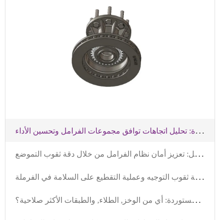
م
تطلبات جديدة للأنظمة الفرملة في السيارات التي تعمل بالطاقة المتجددة: تحليل اتجاهات توافق مجموعات الفرامل وتحسين الأداء
ت
حليل أخطاء تركيب أقراص الفرامل: تعزيز أمان نظام الفرامل من خلال دقة ثقوب التموضع
ت
وضيح أخطاء تركيب قرص الفرامل: تأثير دقة ثقوب التوجيه وعملية التقطيع على السلامة في الفرملة
م
قارنة تقنيات معالجة مكافحة الصدأ للقرصات الفرامل المستوردة: أي من الوخز, الطلاء, والطبقات الأكثر صلاحية؟