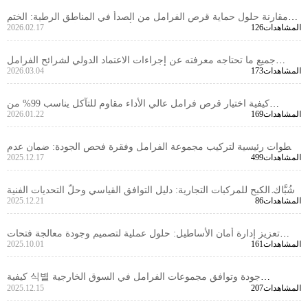
مقارنة حلول حماية قرص الفرامل من الصدأ في المناطق الرطبة: الختم
126المشاهدات
2026.02.17
الزيتي مقابل الطلاء، أيهما الأنسب لأسطول مركباتك؟
جميع ما تحتاجه معرفته عن إجراءات الاعتماد الدولي لشرائح الفرامل
173المشاهدات
2026.03.04
السيارات: VCA COP و EMARK
كيفية اختيار قرص فرامل عالي الأداء مقاوم للتآكل يناسب 99% من
169المشاهدات
2026.01.22
المركبات؟ دليل اختيار تقني لتجنب الأخطاء الشائعة
خطوات رئيسية لتركيب مجموعة الفرامل وفقرة فحص الجودة: ضمان عدم
499المشاهدات
2025.12.17
وجود مشاكل ما بعد البيع للمنتجات المصدرة
شُبَّاك الكبح للمركبات التجارية: دليل التوافق القياسي وحلّ التحديات الفنية
86المشاهدات
2025.12.21
في الأسواق الخارجية
تعزيز إدارة أمان الأساطيل: حلول عملية لتصميم وجودة معالجة فتحات
161المشاهدات
2025.10.01
تحديد قرص الفرامل
كيفية 식별 جودة وتوافق مجموعات الفرامل في السوق الخارجية
207المشاهدات
2025.12.15
للمشتريات بين الشركات (B2B)