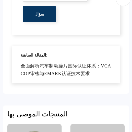
المقالة السابقة:
全面解析汽车制动蹄片国际认证体系：VCA
COP审核与EMARK认证技术要求
المنتجات الموصى بها