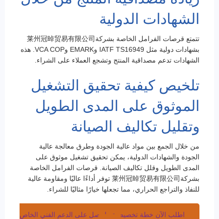
الشهادات الدولية
تتمتع قرصات الفرامل الخاصة بشركة莱州冠晫贸易有限公司
بشهادات دولية مثل IATF TS16949 وEMARK وVCA COP. هذه
الشهادات تدعم مصداقية المنتج وتشجع العملاء على الشراء.
تلخيص كيفية تحقيق التشغيل
الموثوق على المدى الطويل
وتقليل تكاليف الصيانة
من خلال الجمع بين مواد عالية الجودة وطرق معالجة عالية
الجودة والشهادات الدولية، يمكن تحقيق تشغيل موثوق على
المدى الطويل وقلل تكاليف الصيانة. قرصات الفرامل الخاصة
بشركة莱州冠晫贸易有限公司 توفر أداءًا عاليًا ومقاومة عالية
للنفاذ والتراجع الحراري، مما تجعلها خيارًا مثاليًا للشراء.
اطلب الآن خطة تخصيصية واحصل على الدعم الفني الخاص