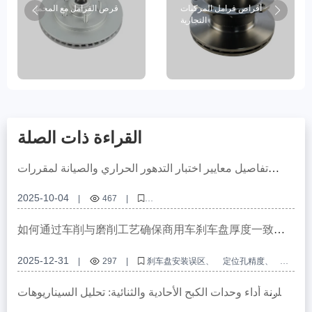
أقراص فرامل المركبات
قرص الفرامل مع المحمل
التجارية
القراءة ذات الصلة
تفاصيل معايير اختبار التدهور الحراري والصيانة لمقررات
الفرامل في إطار شهادة E - mark الأوروبية
2025-10-04
|
467
|
توافق مقررات الفرامل، ثقوب تحديد عالية الدقة، شهادة E - mark الأوروبية،
تخصيص مقررات الفرامل OEM، تصميم توافق وصلات نظام الفرامل
如何通过车削与磨削工艺确保商用车刹车盘厚度一致
性：行业研究与实践洞察
2025-12-31
|
297
|
刹车盘安装误区
定位孔精度
车削加工
磨削工艺
厚度一致性
مقارنة أداء وحدات الكبح الأحادية والثنائية: تحليل السيناريوهات
المناسبة