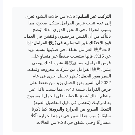
التركيب غير السليم:
35% من حالات التشوه تُعزى
إلى عدم تثبيت قرص الفرامل بشكل صحيح، مما
يسبب انحراف في المحور الدوري. لذلك يُنصح
بالتأكد من أن الفنيين مرخصون ومُتقنين في العمل.
قوة الاحتكاك غير المتساوية في铁片 الفرامل:
إذا
كانت铁片 الفرامل تختلف في صلابتها بنسبة تزيد
عن 15%، فإنها ستسبب ضغطًا غير متساوٍ على
قرص الفرامل، مما ي导致 تشوه. لذلك يوصى
بشراء铁片 الفرامل من شركات معروفة ومُتقنة.
السير بفوز الحمل:
يُظهر تحليل أجري في عام
2022 أن السير بفوز الحمل يزيد من ضغط على
قرص الفرامل بنسبة 40%، مما يسبب تآكل غير
منتظم. لذلك يُنصح بالحفاظ على الحمل المسموح
به لمركبتك (مُعطى في دليل التفاصيل الفنية).
التبديل السريع بين الحرارة والبرودة:
كما ذكرنا
سابقًا، يُسبب هذا التغيير في درجة الحرارة تآكلًا
متسارعًا وحتى تشقق في 28% من الحالات.