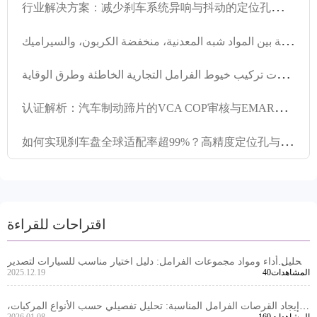
行
业解决方案：减少刹车系统异响与抖动的定位孔及车削加工技术要点
ك
يفية اختيار مادة فتيلات الفرامل للشاحنات الثقيلة: مقارنة بين المواد شبه المعدنية، منخفضة الكربون، والسيراميك
ت
حليل حالات تركيب خيوط الفرامل التجارية الخاطئة وطرق الوقاية
认
证解析：汽车制动蹄片的VCA COP审核与EMARK技术要求
如
何实现刹车盘全球适配率超99%？高精度定位孔与接口标准化技术解析
اقتراحات للقراءة
تحليل أداء ومواد مجموعات الفرامل: دليل اختيار مناسب للسيارات لتصدير
40المشاهدات
2025.12.19
المنتجات
إيجاد القرصات الفرامل المناسبة: تحليل تفصيلي حسب الأنواع المركبات،
169المشاهدات
2026.01.08