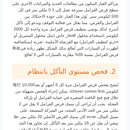
يتراكم الغبار المكون من معالجات الحديد والمركبات الأخرى على
سطح قرص الفرامل بسرعة تصل إلى 0.3 مللي متر في كل
500 كيلومتر سير. يُؤثر هذا الغبار على جودة الاحتكاك بين
الفرامل والقرص، مما يقلل من فعالية التوقف ويدعو إلى تآكل
أسرع. لذلك يوصى بتنظيف قرص الفرامل مرة واحدة كل 2000
كيلومتر باستخدام محلول καθار خاص (مثل محلول الستيريل أو
спري لتنظيف الفرامل) مع الفرشاة الأملسة. تجربة إستكشافية
أظهرت أن السيارات التي تُعالج بذلك الشكل تظهر زيادة في寿命
قرص الفرامل بنسبة 35% مقارنة بالسيارات التي لا تُعالج.
2. فحص مستوى التآكل بانتظام
يُنصح بفحص قرص الفرامل مرة كل 6 أشهر أو بعد每行 10,000
كيلومتر،ichever comes first. يمكن إجراء الفحص بسهولة من
خلال فتح فتح النافذة الصغيرة في حماية الفرامل أو بإزالة
العجلة. يجب أن يُراعى أن سمك قرص الفرامل لا يقل عن 2
مللي متر من الحد الأدنى المحدد من الشركة المصنعة. على
سبيل المثال، если كان سمك القرص الأصلي 20 مللي متر، فلا
ينبغي أن يقل عن 18 مللي متر بعد التآكل. إن تجاوز هذا الحد
يؤدي إلى زيادة ارتفاع درجة الحرارة بنسبة 40% أثناء التوقف،