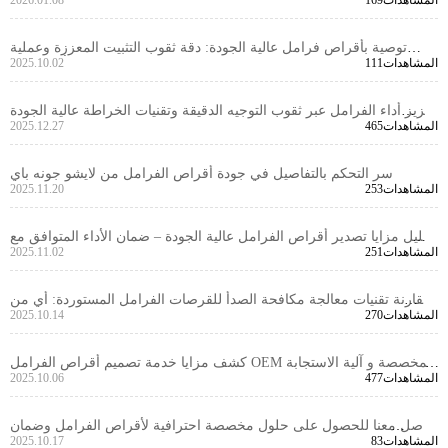
المناخات، ومواقف القيادة
توصية بأقراص فرامل عالية الجودة: دقة ثقوب التثبيت المعززة وعملية
111المشاهدات
2025.10.02
الخراطة الدقيقة لضمان أداء متميز
تعزيز أداء الفرامل عبر ثقوب التوجيه الدقيقة وتقنيات الخراطة عالية الجودة
465المشاهدات
2025.12.27
لأقراص الفرامل
سر التحكم بالتفاصيل في جودة أقراص الفرامل من لايشو جونه باي
253المشاهدات
2025.11.20
تحليل مزايا تصدير أقراص الفرامل عالية الجودة – ضمان الأداء المتوافق مع
251المشاهدات
2025.11.02
المعايير الدولية وتقنيات الفحص
مقارنة تقنيات معالجة مكافحة الصدأ للقرصات الفرامل المستوردة: أي من
270المشاهدات
2025.10.14
الوخز, الطلاء, والطبقات الأكثر صلاحية؟
كشف مزايا خدمة تصميم أقراص الفرامل OEM المخصصة و آلية الاستجابة
477المشاهدات
2025.10.06
السريعة
تواصل معنا للحصول على حلول مخصصة احترافية لأقراص الفرامل وضمان
83المشاهدات
2025.10.17
تجربة شراء خالية من القلق