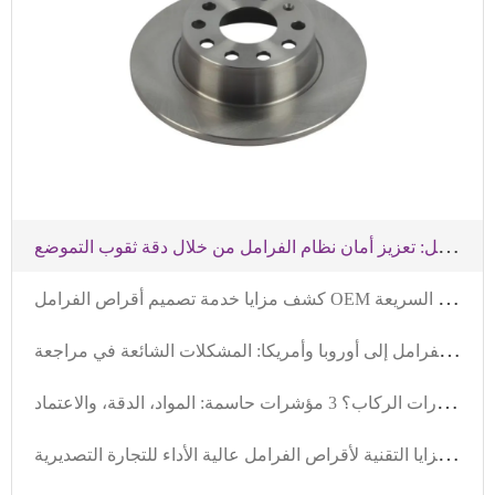
ت
حليل أخطاء تركيب أقراص الفرامل: تعزيز أمان نظام الفرامل من خلال دقة ثقوب التموضع
ك
شف مزايا خدمة تصميم أقراص الفرامل OEM المخصصة و آلية الاستجابة السريعة
ت
صدير أقراص الفرامل إلى أوروبا وأمريكا: المشكلات الشائعة في مراجعة VCA COP وحلولها (مع أمثلة)
ك
يف تختار قرص الفرامل عالي الجودة بسعر معقول لسيارات الركاب؟ 3 مؤشرات حاسمة: المواد، الدقة، والاعتماد
ت
حليل متعمق للمزايا التقنية لأقراص الفرامل عالية الأداء للتجارة التصديرية