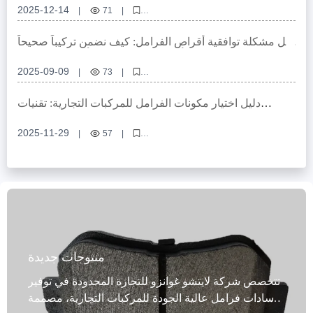
2025-12-14
|
71
|
وحدات كبح أحادية، وحدات كبح ثنائية، اختيار وحدات الكبح، معايير تركيب الكبح،
تطابق الكبح مع العجلة
حل مشكلة توافقية أقراص الفرامل: كيف نضمن تركيباً صحيحاً
وأداءً مستقرًا لمختلف أنواع المركبات؟
2025-09-09
|
73
|
حلول توافقية لأقراص الفرامل، أقراص فرامل للمركبات التجارية، أقراص فرامل
مخصصة لسيارات الركاب، أقراص فرامل من الحديد الرمادي عالي القوة،
دليل اختيار مكونات الفرامل للمركبات التجارية: تقنيات
شهادات دولية لأقراص الفرامل
التوافق من هيكل العجلة إلى تخطيط الكاليبير
2025-11-29
|
57
|
مكوّنات الفرامل للسيارات التجارية، توافق هيكل العجلة، تصميم كاليبير الفرامل،
تركيب الفرامل الصناعية، دليل اختيار مكونات الفرامل
منتوجات جديدة
تتخصص شركة لايتشو غوانزو للتجارة المحدودة في توفير
وسادات فرامل عالية الجودة للمركبات التجارية، مصممة