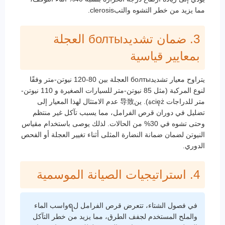
مما يزيد من خطر التشوه والتبclerosis.
3. ضمان تشديدболты العجلة
بمعايير قياسية
يتراوح معيار تشديدболты العجلة بين 80-120 نيوتن-متر وفقًا
لنوع المركبة (مثل 85 نيوتن-متر للسيارات الصغيرة و 110 نيوتن-
متر للدراجات ciężة). ين导致 عدم الامتثال لهذا المعيار إلى
تضليل في دوران قرص الفرامل، مما يسبب تآكل غير منتظم
وحتى تشوه في 30% من الحالات. لذلك يوصى باستخدام مقياس
النيوتن لضمان ضمانة النضارة المثلى أثناء تغيير العجلة أو الفحص
الدوري.
4. استراتيجيات الصيانة الموسمية
في فصول الشتاء، تتعرض قرص الفرامل لရواسب الماء
والملح المستخدم لجفف الطرق، مما يزيد من خطر التآكل