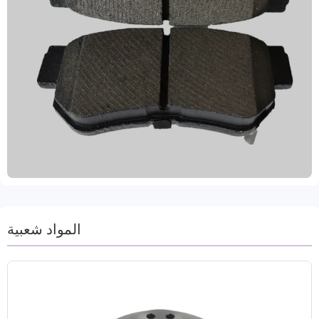
خصيصًا للمركبات الثقيلة مثل الشاحنات والحافلات.
باستخدام مجموعة متنوعة من المواد المتطورة، بما في
ذلك شبه المعدنية، والفولاذ المنخفض، والسيراميك،
والسيراميك الخالي من النحاس، توفر وسادات فرامل
المركبات التجارية هذه مقاومة استثنائية لدرجات الحرارة
العالية (من -50 درجة مئوية إلى 700 درجة مئوية)، مما
يُقلل مسافات الكبح بفعالية ويعزز سلامة القيادة. حاصلة
على شهادة IATF TS16949 وE-MARK R90، وهي
متوافقة مع المتطلبات التنظيمية في الأسواق الرئيسية
مثل أوروبا والولايات المتحدة وروسيا. تتميز هذه الوسادات
بثبات أدائها، وتبديدها الممتاز للحرارة، وانخفاض مستوى
الضوضاء، وانخفاض مستوى الغبار، مما يُحسّن بشكل كبير
بيئة القيادة وتجربة العملاء. بطاقة إنتاجية سنوية تبلغ 5
ملايين وحدة، تُقدم غوانزو دعمًا فنيًا شاملاً وخدمة ما بعد
المواد شعبية
البيع، مما يُساعد العملاء حول العالم على الحصول على
حلول كبح فعالة وموثوقة.