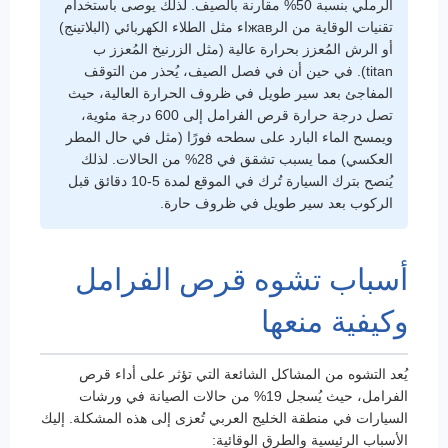
الرملي بنسبة 50% مقارنة بالصيف. لذلك يوصى باستخدام
تقنيات الوقاية من الرжавاء مثل الطلاء الكهربائي (البلاتينج)
أو الرش المُعزز بحرارة عالية (مثل الزرنيخ المُعزز ب
titan). في حين أن في فصل الصيف، يُحذر من التوقف
المفاجئ بعد سير طويل في ظروف الحرارة العالية، حيث
تصل درجة حرارة قرص الفرامل إلى 600 درجة مئوية،
ويمسح الماء البارد على سطحه فورًا (مثل في حال المطر
العكسي) مما يسبب تشقق في 28% من الحالات. لذلك
يُنصح بترك السيارة تُرك في الموقع لمدة 5-10 دقائق قبل
الركوب بعد سير طويل في ظروف حارة.
أسباب تشوه قرص الفرامل
وكيفية منعها
يُعد التشوه من المشاكل الشائعة التي تؤثر على أداء قرص
الفرامل، حيث يُسجل 19% من حالات الصيانة في ورشات
السيارات في منطقة الخليج العربي تُعزى إلى هذه المشكلة. إليك
الأسباب الرئيسية والطرق الوقائية: