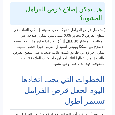
هل يمكن إصلاح قرص الفرامل
المشوه؟
يُستحمل قرص الفرامل تشوهًا بحدود معينة. إذا كان التفاف في
سطح القرص لا يتجاوز 0.05 مللي متر، يمكن إصلاحه عبر
المعالجة بالمنشار (ال车床加工). لكن إذا تجاوز هذا الحد، يصبح
الإصلاح غير ممكنًا وينبغي استبدال القرص فورًا. فحص بسيط
يمكن إجراؤه عن طريق تثبيت علامة صغيرة على سطح القرص
والتحقق من انتقالها أثناء الدوران - إذا كانت العلامة تتأرجح
بملفوفة، فهذا يدل على وجود تشوه.
الخطوات التي يجب اتخاذها
اليوم لجعل قرص الفرامل
تستمر أطول
الآن بعد أن عرفت أهم النصائح لفقدان寿命 قرص الفرامل، حان