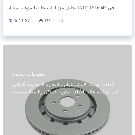
لتركيب مجموعات الفرامل، اختيار مجموعات حلقة Z齿圈 للفرامل، معايير
تحليل مزايا المنتجات المؤهلة بمعيار IATF TS16949 في
تطابق نظام الفرامل
عجلات الفرامل و خطة التعاون في تجربة الطلبات الصغيرة
2025-11-27
|
170
|
شهادة IATF للعجلات الفرامل، إدارة الجودة في الصناعة السيارية، التحكم في
جودة سلسلة التوريد، تطبيق معيار TS16949، قطع غيار نظام الفرامل
منتوجات جديدة
أطلقت شركة لايتشو غوانزو للتجارة المحدودة أقراص
فرامل مطلية عالية الأداء، مقاومة للتآكل والصدأ، مصممة
خصيصًا لسيارات الركاب والمركبات التجارية، وتغطي
99% من طرازات المركبات، وتلبي الاحتياجات المتنوعة
للسوق العالمية. صُنع هذا المنتج من مواد عالية الجودة،
مثل الحديد الرمادي عالي الجودة، وGG20، والفولاذ عالي
الكربون، ويجمع بين تقنية التصنيع المتقدمة واختبارات