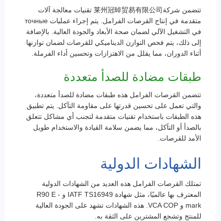
تتضمن شركة莱州冠晫贸易有限公司 تقنيات معالجة آلات
متقدمة في إنتاج القرصات الفرامل. يتم إجراء عمليات точные
في التشغيل الآلي لضمان صحة الأبعاد والجودة العالية. بالإضافة
إلى ذلك، يتم فحص التوازن الديناميكي للقرصات لضمان توازنها
أثناء الدوران، مما يقلل من الاهتزازات وتحسين أداء الفرملة.
طبقات مضادة للصدأ متعددة
تتضمن القرصات الفرامل هذه طبقات مضادة للصدأ متعددة،
والتي تعمل على تحسين قدرتها على مقاومة التآكل. يتم تطبيق
هذه الطبقات باستخدام تقنيات متقدمة لتجنب أي مشاكل تتعلق
بالصدأ أو التآكل، مما يضمن سلامة القيادة والاستخدام طويل
الأمد للقرصات.
الشهادات الدولية
تمتلك القرصات الفرامل هذه العديد من الشهادات الدولية
المعترف بها عالميًا، مثل شهادة IATF TS16949 و R90 E -
mark و VCA COP. هذه الشهادات تشهد على الجودة العالية
للمنتج وتشجع المشترين على الثقة به.