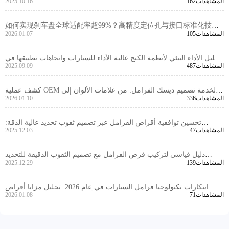
162المشاهدات
2025.10.16
الكفاءة لسيارات الركاب من التصميم إلى التسليم
如何实现刹车盘全球适配率超99%？高精度定位孔与接口标准化技术
105المشاهدات
2026.01.07
解析
تحليل الأداء البيئي لأنظمة الكبح عالية الأداء للسيارات واتجاهات تطبيقها في
487المشاهدات
2025.09.09
السوق العالمية
كشف عملية OEM لخدمة تصميم ديسك الفرامل: من علامات الألوان إلى
336المشاهدات
2026.01.10
خطط التركيب، استجابة سريعة لاحتياجات العملاء الخارجيين
تحسين توافقية أقراص الفرامل عبر تصميم ثقوب تحديد عالية الدقة:
47المشاهدات
2025.12.03
تحليلات تقنية ودليل تطبيقي
دليل قياسي لتركيب قرص الفرامل مع تصميم الثقوب الدقيقة للتحديد
139المشاهدات
2025.12.29
والتحضير العالي الجودة والتيج
ابتكارات تكنولوجيا فرامل السيارات في عام 2026: تحليل مزايا أقراص
71المشاهدات
2026.01.08
الفرامل المصنوعة من المركب الخزفي وأقراص الفرامل المصنوعة من
حديد الزهر عالي السيليكون والموليبدينوم