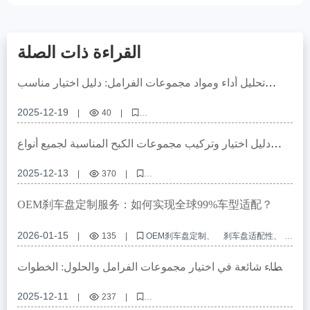
القراءة ذات الصلة
تحليل أداء ومواد مجموعات الفرامل: دليل اختيار مناسب
للسيارات لتصدير المنتجات
2025-12-19
|
40
|
مجموعات الفرامل، مجموعات التفريغ المعدنية ABS، اختيار مكونات الفرامل،
مطابقة نظام الفرامل، تركيب مجموعات الفرامل
دليل اختيار وتركيب مجموعات الكبح المناسبة لجميع أنواع
المركبات: من المعايير الفنية إلى التفاصيل العملية
2025-12-13
|
370
|
اختيار مجموعات الكبح، توافق مجموعات الكبح، تركيب الكبح، مجموعات كبح
أحادية القرص، مجموعات كبح ثنائية القرص
OEM刹车盘定制服务：如何实现全球99%车型适配？
2026-01-15
|
135
|
OEM刹车盘定制
刹车盘适配性
高精度定位孔
欧洲E-mark认证
制动系统接口兼容设计
اخطاء شائعة في اختيار مجموعات الفرامل والحلول: الخطوات
الأساسية لتقليل المشاكل بعد البيع
2025-12-11
|
237
|
دليل اختيار مجموعات الفرامل، تقدير توافق مجموعات الفرامل، نقاط أساسية