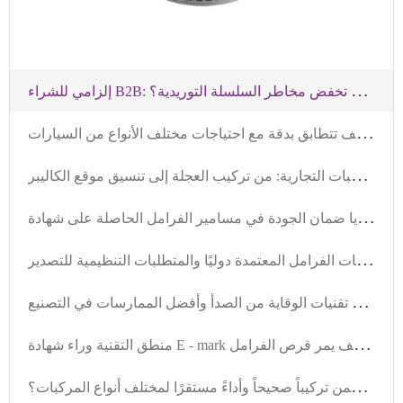
إ
لزامي للشراء B2B: كيف يمكن فترة الضمان والضمان بالكيلومترات للقرصات الفرامل أن تخفض مخاطر السلسلة التوريدية؟
د
ليل اختيار مجموعات مكابح السوق العالمية: كيف تتطابق بدقة مع احتياجات مختلف الأنواع من السيارات
ن
قاط تركيب مجموعات فرامل المركبات التجارية: من تركيب العجلة إلى تنسيق موقع الكاليبر
م
ا هي مزايا ضمان الجودة في مسامير الفرامل الحاصلة على شهادة IATF TS16949؟ دليل أساسي للمشتريات الخارجية
م
عايير تقنية حاسمة لملحقات الفرامل المعتمدة دوليًا والمتطلبات التنظيمية للتصدير
ل
ماذا تُطيل الأقراص الفرامل عالية الجودة عمر المركبة؟ اكتشف تقنيات الوقاية من الصدأ وأفضل الممارسات في التصنيع
م
نطق التقنية وراء شهادة E - mark الأوروبية: كيف يمر قرص الفرامل R90 باختبارات التدهور الحراري والصيانة؟
ح
ل مشكلة توافقية أقراص الفرامل: كيف نضمن تركيباً صحيحاً وأداءً مستقرًا لمختلف أنواع المركبات؟