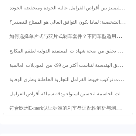
ك
يف تختار أقراص الفرامل؟ إليك 3 نصائح سريعة للتمييز بين أقراص الفرامل عالية الجودة ومنخفضة الجودة.
ت
حليل الفروق بين أقراص الفرامل للمركبات التجارية والمركبات الشخصية: لماذا يكون التوافق العالي هو المفتاح للتصدير؟
如
何选择单片式与双片式刹车套件？不同车型适用场景对比分析
ق
راءة ضرورية لمشتري الصناديق الفرعية للسيارات للتصدير: كيف تحقق من صحة شهادات المعتمدة الدولية لطقم المكابح
ت
حديات تنوع واجهات نظام الكبح: ابتكار تصميم قرص الكبح و المنطق الهندسية لتناسب أكثر من 99٪ من الموديلات العالمية
ت
حليل حالات تركيب خيوط الفرامل التجارية الخاطئة وطرق الوقاية
ت
حليل تقنيات الخراطة الفعالة: الخطوات الحاسمة لتحسين استواء ودقة سماكة أقراص الفرامل
符
合欧洲E-mark认证标准的刹车盘适配性解析与测试流程指南