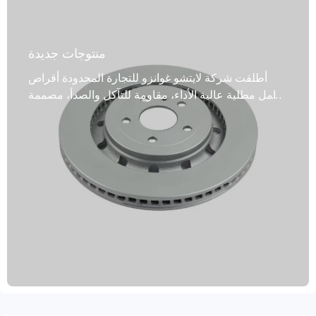
منتوجات جديدة
أطلقت شركة لايتشو غوانزو للتجارة المحدودة أقراص
فرامل مطلية عالية الأداء، مقاومة للتآكل والصدأ، مصممة
خصيصًا لسيارات الركاب والمركبات التجارية، وتغطي
99% من طرازات المركبات، وتلبي الاحتياجات المتنوعة
للسوق العالمية. صُنع هذا المنتج من مواد عالية الجودة،
مثل الحديد الرمادي عالي الجودة، وGG20، والفولاذ عالي
الكربون، ويجمع بين تقنية التصنيع المتقدمة واختبارات
التوازن الديناميكي لضمان أداء فرامل دقيق ومستقر.
السطح معالج بطلاءات متعددة مضادة للصدأ، مما يحسن
بشكل كبير من مقاومة التآكل وعمر الخدمة، ويضمن
سلامة القيادة. تلتزم الشركة بتطبيق شهادتي IATF
TS16949 وR90 E-mark بدقة، وقد حصلت على اعتماد
تدقيق الجودة الدولي VCA COP. تلتزم لايتشو غوانزو
بتزويد العملاء العالميين بملحقات أنظمة فرامل آمنة
وفعالة ومتينة. نحن ندعم وضع العلامات المخصصة