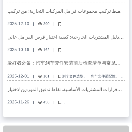
مجموعات فرامل المركبات الجديدة، اختيار مجموعات الفرامل، تركيب نظام
الفرامل، أنظمة ABS للفرامل، تقنيات فرامل السيارات الكهربائية
نقاط تركيب مجموعات فرامل المركبات التجارية: من تركيب
العجلة إلى تنسيق موقع الكاليبر
2025-12-10
|
390
|
اختيار مجموعة الفرامل، تركيب فرامل المركبات التجارية، توافق هيكل العجلة،
تنسيق موقع الكاليبر، صيانة نظام الفرامل
دليل المشتريات الخارجية: كيفية اختيار قرص الفرامل عالي
الجودة وعالي الكفاءة لسيارات الركاب من التصميم إلى
التسليم
2025-10-16
|
162
|
قرص الفرامل للسيارات، قرص فرملة عالي الكفاءة، تقنيات مقاومة الصدأ،
ضمان قرص الفرامل، كفاءة سلسلة التوريد
爱好者必备：汽车刹车套件安装前后检查清单与常见误
区
2025-12-01
|
101
|
刹车套件选型
刹车套件适配性
刹车套件安装检查
ABS齿圈套件使用
汽车改装刹车系统
قرارات المشتريات الأساسية: نقاط تدقيق الموردين لاختيار
موردين أقراص الفرامل المتوافقين مع معايير IATF
2025-11-26
|
456
|
معايير IATF للسيارات، تدقيق موردين قطع الغيار، جودة سلسلة التوريد، أقراص
الفرامل المعتمدة، إدارة جودة السيارات