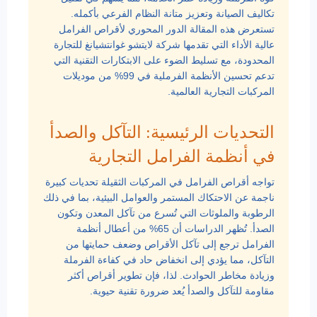
تكاليف الصيانة وتعزيز متانة النظام الفرعي بأكمله.
تستعرض هذه المقالة الدور المحوري لأقراص الفرامل
عالية الأداء التي تقدمها شركة لايتشو غوانتشيانغ للتجارة
المحدودة، مع تسليط الضوء على الابتكارات التقنية التي
تدعم تحسين الأنظمة الفرملية في 99% من موديلات
المركبات التجارية العالمية.
التحديات الرئيسية: التآكل والصدأ
في أنظمة الفرامل التجارية
تواجه أقراص الفرامل في المركبات الثقيلة تحديات كبيرة
ناجمة عن الاحتكاك المستمر والعوامل البيئية، بما في ذلك
الرطوبة والملوثات التي تُسرع من تآكل المعدن وتكون
الصدأ. تُظهر الدراسات أن 65% من أعطال أنظمة
الفرامل ترجع إلى تآكل الأقراص وضعف حمايتها من
التآكل، مما يؤدي إلى انخفاض حاد في كفاءة الفرملة
وزيادة مخاطر الحوادث. لذا، فإن تطوير أقراص أكثر
مقاومة للتآكل والصدأ يُعد ضرورة تقنية حيوية.