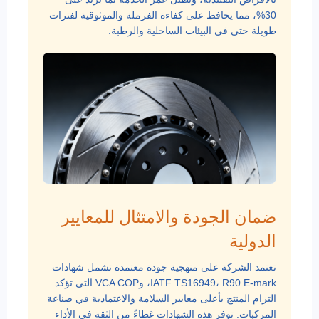
30%، مما يحافظ على كفاءة الفرملة والموثوقية لفترات
طويلة حتى في البيئات الساحلية والرطبة.
ضمان الجودة والامتثال للمعايير
الدولية
تعتمد الشركة على منهجية جودة معتمدة تشمل شهادات
IATF TS16949، R90 E-mark، وVCA COP التي تؤكد
التزام المنتج بأعلى معايير السلامة والاعتمادية في صناعة
المركبات. توفر هذه الشهادات غطاءً من الثقة في الأداء