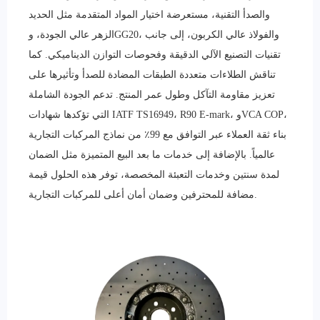
والصدأ التقنية، مستعرضة اختيار المواد المتقدمة مثل الحديد
الزهر عالي الجودة، وGG20، والفولاذ عالي الكربون، إلى جانب
تقنيات التصنيع الآلي الدقيقة وفحوصات التوازن الديناميكي. كما
تناقش الطلاءات متعددة الطبقات المضادة للصدأ وتأثيرها على
تعزيز مقاومة التآكل وطول عمر المنتج. تدعم الجودة الشاملة
التي تؤكدها شهادات IATF TS16949، R90 E-mark، وVCA COP،
بناء ثقة العملاء عبر التوافق مع 99٪ من نماذج المركبات التجارية
عالمياً. بالإضافة إلى خدمات ما بعد البيع المتميزة مثل الضمان
لمدة سنتين وخدمات التعبئة المخصصة، توفر هذه الحلول قيمة
مضافة للمحترفين وضمان أمان أعلى للمركبات التجارية.