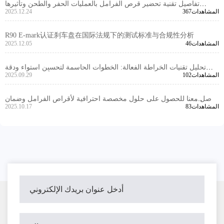
تفاصيل تقنية تحضير قرص الفرامل بالعمليات الحفر والطحن وتأثيرها
367المشاهدات
2025.12.24
الحاسم على جودة التركيب
R90 E-mark认证刹车盘在国际法规下的测试标准与合规性分析
46المشاهدات
2025.12.05
تحليل تقنيات الخراطة الفعالة: الخطوات الحاسمة لتحسين استواء ودقة
102المشاهدات
2025.09.29
سماكة أقراص الفرامل
تواصل معنا للحصول على حلول مخصصة احترافية لأقراص الفرامل وضمان
83المشاهدات
2025.10.17
تجربة شراء خالية من القلق