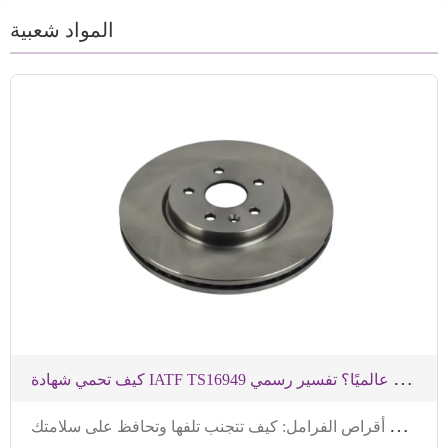
والتعبئة بالجملة، ونقدم ضمانًا لمدة عامين و80000
المواد شعبية
كيلومتر من الحماية، ومجهزون بدعم فني احترافي ونظام
خدمة شامل لما بعد البيع لضمان الشراء والاستخدام
الخالي من القلق للعملاء.
ك
يف تحمي شهادة IATF TS16949 توافق عجلات الفرامل عالميًا؟ تفسير رسمي
ا
لأخطاء الشائعة في استخدام أقراص الفرامل: كيف تتجنب تلفها وتحافظ على سلامتك