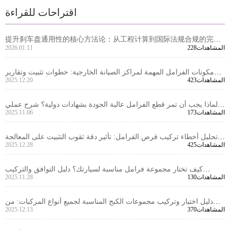
اقتراحات للقراءة
提升刹车盘通用性的核心方法论：从工程计算到国际法规合规的完整
228المشاهدات
2026.01.11
路径
مكونات الفرامل المهمة لمراكز الصيانة الخارجية: خطوات تثبيت وتقارير
423المشاهدات
2025.12.20
الفحص الأساسية لعدة أنواع السيارات
لماذا يجب أن تمر قطع الفرامل عالية الجودة بشهادات دولية؟ شرح عملي
173المشاهدات
2025.11.06
لضمان الجودة من التصميم إلى الإنتاج
تحليل أخطاء تركيب قرص الفرامل: تأثير دقة ثقوب التثبيت على المعالجة
425المشاهدات
2025.12.28
الميكانيكية وسلامة الكبح
كيف تختار مجموعة فرامل مناسبة لسيارتك؟ دليل التوافق والتركيب
130المشاهدات
2025.11.28
العملي بالتفصيل
دليل اختيار وتركيب مجموعات الكبح المناسبة لجميع أنواع المركبات: من
370المشاهدات
2025.12.13
المعايير الفنية إلى التفاصيل العملية