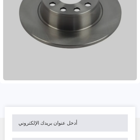
مصنوع من مجموعة متنوعة من المواد عالية الجودة، بما في ذلك
الحديد الزهر الرمادي، وGG20، والفولاذ عالي الكربون. حاصل
على شهادة نظام الجودة IATF TS16949 وشهادة R90 E-mark
EU، مما يضمن أداءً ثابتًا وموثوقًا للفرامل. يتميز بتوازن
ديناميكي، وتركيب دقيق وتشغيل سلس، مع ثقوب تثبيت عالية
الدقة. يتوافق مع أكثر من 99% من طرازات السيارات العالمية،
ويلبي المتطلبات التنظيمية في مختلف الأسواق. معالجات السطح
المضادة للصدأ، مثل أختام الزيت، والطلاء بالرش، أو الطلاء،
تحمي بفعالية من الرطوبة والتآكل، مما يطيل عمره الافتراضي
ويتكيف مع مختلف الظروف المناخية. تتوفر ألوان قابلة
للتخصيص باللون الرمادي، والأسود، والمعدني، والذهبي، مما يتيح
لك التوافق بشكل مرن مع صورة علامتك التجارية. نقدم دعمًا
للطلبات التجريبية، وضمانًا لمدة عامين مع ضمان قطع مسافة
80,000 كيلومتر، وتوصيلًا سريعًا خلال 15-30 يومًا. نحن ملتزمون
بتزويد العملاء التجاريين الدوليين بحلول أنظمة الفرامل الفعالة
من حيث التكلفة والآمنة والمتينة.