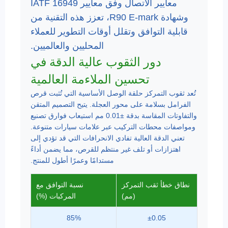
معايير الاتصال وفق معايير
IATF 16949
وشهادة
R90 E-mark
، تعزز هذه التقنية من
قابلية التوافق وتقلل أوقات التطوير للعملاء
المحليين والعالميين.
دور الثقوب عالية الدقة في
تحسين الملاءمة العالمية
تُعد ثقوب التمركز حلقة الوصل الأساسية التي تُثبت قرص
الفرامل بسلامة على محور العجلة. يتيح التصميم المتقن
والتفاوتات المقاسة بدقة ±0.01 مم استيعاب فوارق تصنيع
ومواصفات محطات التركيب عبر علامات سيارات متنوعة.
تعني الدقة العالية تفادي الانحرافات التي قد تؤدي إلى
اهتزازات أو تلف غير منتظم للقرص، مما يضمن أداءً
مستدامًا وعمرًا أطول للمنتج.
نطاق خطأ ثقب التمركز
نسبة التوافق مع
(مم)
المركبات (%)
85%
±0.05