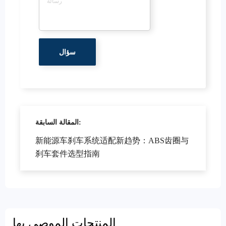
المقالة السابقة:
新能源车刹车系统适配新趋势：ABS齿圈与
刹车套件选型指南
المنتجات الموصى بها