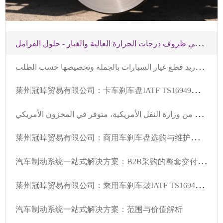
ت
قنيات صيانة أقراص الفرامل لفريق الشرق الأوسط للسباقات | معايير الصيانة والاستبدال في ظروف درجات الحرارة العالية والغبار - حلول الفرامل
د
ليل اختيار أقراص الفرامل المقاومة للحرارة العالية والغبار في الشرق الأوسط | توريد قطع غيار السيارات بالجملة وتخصيصها حسب الطلب
莱
州冠晫贸易有限公司：卡车刹车盘IATF TS16949认证保障行车安全
أ
خطاء شائعة في تركيب أقراص الفرامل وحلولها في ورش إصلاح السيارات الأمريكية | تجنب الاهتزازات والأصوات غير المعتادة | معتمد من وزارة النقل الأمريكية، متوفر في المخزون الأمريكي
莱
州冠晫贸易有限公司：商用车刹车盘选购与维护，国际认证保障安全与寿命
汽
车制动系统一站式解决方案：B2B采购的整套交付能力
莱
州冠晫贸易有限公司：乘用车刹车鼓IATF TS16949认证全流程质量控制要点解析
汽车制动系统一站式解决方案：范围与价值解析