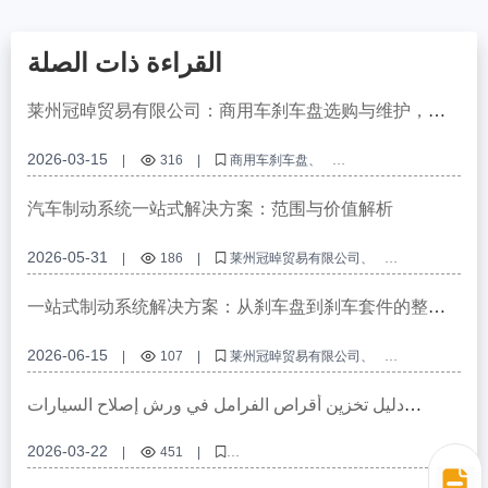
القراءة ذات الصلة
莱州冠晫贸易有限公司：商用车刹车盘选购与维护，国
际认证保障安全与寿命
2026-03-15
|
316
|
商用车刹车盘
刹车系统解决方案
IATF TS16949
E-MARK R90
刹车盘维护
汽车制动系统一站式解决方案：范围与价值解析
2026-05-31
|
186
|
莱州冠晫贸易有限公司
汽车制动系统
一站式解决方案
B2B采购
刹车盘刹车片
一站式制动系统解决方案：从刹车盘到刹车套件的整合
供给能力
2026-06-15
|
107
|
莱州冠晫贸易有限公司
一站式制动系统解决方案
汽车制动系统
刹车盘
整合供给
دليل تخزين أقراص الفرامل في ورش إصلاح السيارات
الأوروبية: توافق أفضل الموديلات مبيعًا وإدارة المخزون لتجنب
نفاد المخزون وتكدسه
2026-03-22
|
451
|
أقراص فرامل ورشة إصلاح السيارات الأوروبية