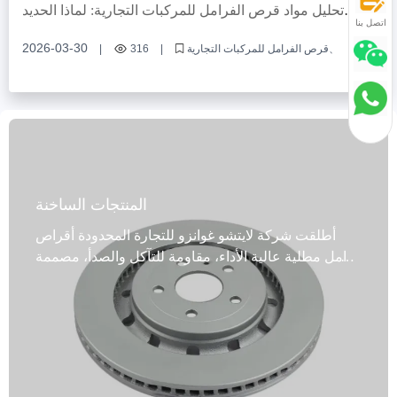
إدارة مخزون أقراص الفرامل
دليل تخزين أقراص الفرامل
تحليل مواد قرص الفرامل للمركبات التجارية: لماذا الحديد
إعادة التعبئة بكميات صغيرة
أكثر الموديلات مبيعًا متوافقة
اتصل بنا
الرملي القوي GG20 هو الاختيار الأول للشراء العالمي؟ -莱州
冠晫贸易有限公司
2026-03-30
قرص الفرامل للمركبات التجارية
|
316
|
مواد قرص الفرامل
الحديد الرملي القوي GG20
شهادة IATF TS16949
تقنية المعالجة الميكانيكية
ضمان قرص الفرامل
تقنية معالجة منع الصدأ
شهادة R90 E - mark
نظام فرامل المركبات التجارية
الاختيار الأول للشراء العالمي
المنتجات الساخنة
أطلقت شركة لايتشو غوانزو للتجارة المحدودة أقراص
فرامل مطلية عالية الأداء، مقاومة للتآكل والصدأ، مصممة
خصيصًا لسيارات الركاب والمركبات التجارية، وتغطي
99% من طرازات المركبات، وتلبي الاحتياجات المتنوعة
للسوق العالمية. صُنع هذا المنتج من مواد عالية الجودة،
مثل الحديد الرمادي عالي الجودة، وGG20، والفولاذ عالي
الكربون، ويجمع بين تقنية التصنيع المتقدمة واختبارات
التوازن الديناميكي لضمان أداء فرامل دقيق ومستقر.