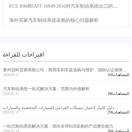
E
CE R90和IATF 16949:2016对汽车制动系统出口的关键意义
海外买家汽车制动系统采购的核心问题解析
اقتراحات للقراءة
莱州冠晫贸易有限公司：商用车刹车盘选购与维护，国际认证保障安
316المشاهدات
2026.03.15
全与寿命
汽车制动系统一站式解决方案：范围与价值解析
186المشاهدات
2026.05.31
دليل كامل لاختيار ديسكات الفرامل للسيارات الشخصية والسيارات
256المشاهدات
2026.03.17
التجارية: تحليل المعايير الأداء والمعلمات الرئيسية -莱州冠晫贸易有限公
司
一站式制动系统解决方案：面向全球B2B采购的产品整合能力
264المشاهدات
2026.05.24