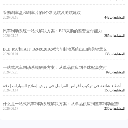
采购刹车盘和刹车片的4个常见坑及避坑建议
442المشاهدات
2026.06.18
汽车制动系统一站式解决方案：B2B采购的整套交付能力
285المشاهدات
2026.05.27
ECE R90和IATF 16949:2016对汽车制动系统出口的关键意义
138المشاهدات
2026.06.01
一站式汽车制动系统解决方案：从单品供应到全球配套交付
99المشاهدات
2026.05.25
أخطاء شائعة في تركيب أقراص الفرامل في ورش إصلاح السيارات | دقة
153المشاهدات
2026.03.14
تحديد موضع الثقوب وعملية التصنيع | أقراص فرامل معتمدة من وزارة
النقل الأمريكية
什么是一站式汽车制动系统解决方案：从单品供应到整车制动配套能
230المشاهدات
2026.06.17
力