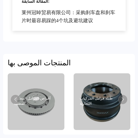
المقالة السابقة:
莱州冠晫贸易有限公司：采购刹车盘和刹车
片时最容易踩的4个坑及避坑建议
المنتجات الموصى بها
طبلة فرامل المركبات
أقراص الفرامل المطلية/
التجارية
المطلية