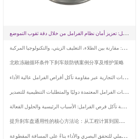
ت
حليل أخطاء تركيب أقراص الفرامل: تعزيز أمان نظام الفرامل من خلال دقة ثقوب التموضع
ث
لاثة أساليب وقاية من الصدأ للقرص الكبح: مقارنة بين الطلاء، التغليف الزيتي، والتكنولوجيا المركبة
北欧冻融循环条件下刹车鼓防锈案例分享及维护策略
ت
عزيز أداء نظام الفرامل في المركبات التجارية عبر مقاومة تآكل أقراص الفرامل عالية الأداء
م
عايير تقنية حاسمة لملحقات الفرامل المعتمدة دوليًا والمتطلبات التنظيمية للتصدير
م
شكلة صوت الفرامل وسرعة تآكل قرص الفرامل: الأسباب الرئيسية والحلول الفعالة
提
升刹车盘通用性的核心方法论：从工程计算到国际法规合规的完整路径
ك
يف تُحدد حالة تآكل بطانات الفرامل بشكل علمي؟ دليل عملي للتحقق البصري والأداء بناءً على المسافة المقطوعة