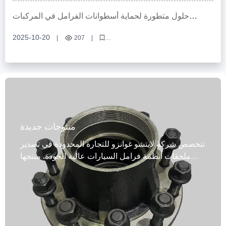
تحديد استبدال قرص المكابح، فحص قرص المكابح، أقراص مكابح مقاومة
للتآكل، توازن قرص المكابح، سلامة فرامل السيارة
حلول متطورة لحماية أسطوانات الفرامل في المركبات
التجارية من التآكل في بيئات جنوب شرق آسيا الرطبة
2025-10-20
|
207
|
أسطوانات الفرامل، حماية من التآكل، نظام الفرامل التجاري، معالجة سطحية
ضد الرطوبة، حلول صيانة المركبات
منتوجات جديدة
تتخصص شركة لايتشو غوانزو للتجارة المحدودة في تصدير
ملحقات أنظمة فرامل السيارات عالية الجودة. منتجها
الرئيسي، محاور فرامل الحديد الزهر، مصبوبة بدقة
باستخدام حديد مطيل عالي الجودة. تتميز هذه المحاور
بمقاومة ممتازة لدرجات الحرارة العالية وتبديد فعال
للحرارة، مما يُحسّن بشكل كبير من ثبات الفرامل وسلامة
القيادة. تخضع هذه المنتجات لمعالجات متعددة مضادة