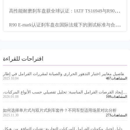
高
性能耐磨刹车盘获全球认证：IATF TS16949与R90 E-mark深度解析
R
90 E-mark认证刹车盘在国际法规下的测试标准与合规性分析
اقتراحات للقراءة
تفاصيل معايير اختبار التدهور الحراري والصيانة لمقررات الفرامل في إطار
467المشاهدات
2025.10.04
شهادة E - mark الأوروبية
إيجاد القرصات الفرامل المناسبة: تحليل تفصيلي حسب الأنواع المركبات،
169المشاهدات
2026.01.08
المناخات، ومواقف القيادة
如何选择单片式与双片式刹车套件？不同车型适用场景对比分析
273المشاهدات
2025.11.30
دليل اختيار مكونات الفرامل للمركبات التجارية: تقنيات التوافق من هيكل