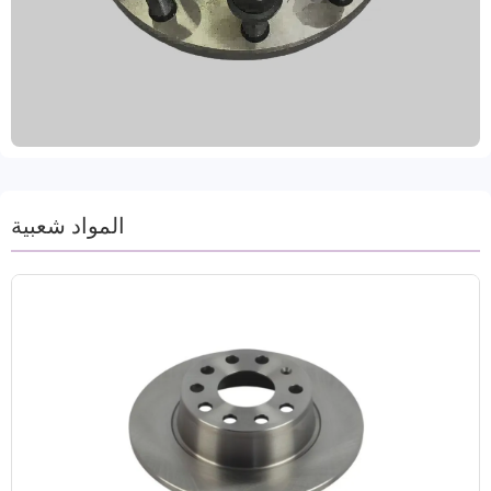
للصدأ، بما في ذلك الغمر بالزيت، والرش، والطلاء. تتميز
هذه المحاور بقدرتها على تحمل الاستخدام طويل الأمد في
البيئات القاسية مثل الرطوبة ورذاذ الملح دون أن تصدأ أو
تتشوه، مما يُطيل عمرها الافتراضي. تتوافق هذه المحاور
مع نظام إدارة الجودة IATF TS16949 ومعايير شهادة R90
E-mark الدولية، وتُلبي المتطلبات التنظيمية في أوروبا
والولايات المتحدة ومنطقة آسيا والمحيط الهادئ ودول
ومناطق أخرى. تدعم هذه المحاور طلبات تجريبية بكميات
صغيرة وحلول تغليف بملصقات شخصية، وتقدم ضمانًا
المواد شعبية
لمدة عامين، مما يجعلها خيارًا موثوقًا به لعملاء المركبات
التجارية ومركبات الركاب.