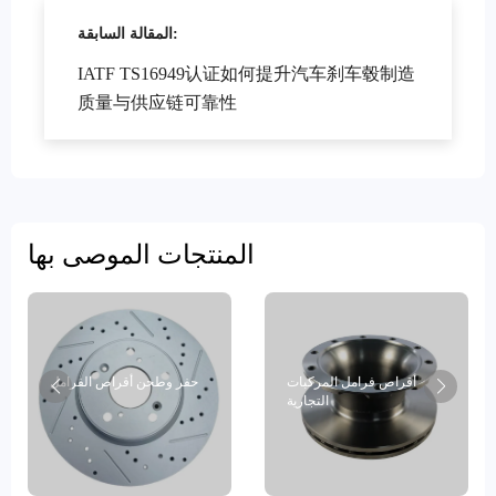
المقالة السابقة:
IATF TS16949认证如何提升汽车刹车毂制造
质量与供应链可靠性
المنتجات الموصى بها
أقراص فرامل المركبات
حفر وطحن أقراص الفرامل
التجارية