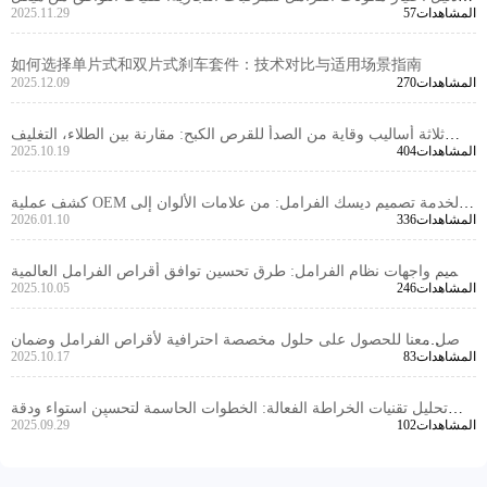
57المشاهدات
2025.11.29
العجلة إلى تخطيط الكاليبير
如何选择单片式和双片式刹车套件：技术对比与适用场景指南
270المشاهدات
2025.12.09
ثلاثة أساليب وقاية من الصدأ للقرص الكبح: مقارنة بين الطلاء، التغليف
404المشاهدات
2025.10.19
الزيتي، والتكنولوجيا المركبة
كشف عملية OEM لخدمة تصميم ديسك الفرامل: من علامات الألوان إلى
336المشاهدات
2026.01.10
خطط التركيب، استجابة سريعة لاحتياجات العملاء الخارجيين
تصميم واجهات نظام الفرامل: طرق تحسين توافق أقراص الفرامل العالمية
246المشاهدات
2025.10.05
لجميع المركبات
تواصل معنا للحصول على حلول مخصصة احترافية لأقراص الفرامل وضمان
83المشاهدات
2025.10.17
تجربة شراء خالية من القلق
تحليل تقنيات الخراطة الفعالة: الخطوات الحاسمة لتحسين استواء ودقة
102المشاهدات
2025.09.29
سماكة أقراص الفرامل