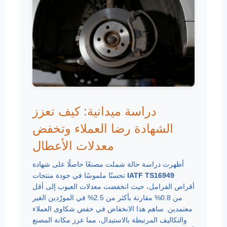
دراسة ميدانية: كيف تعزز
الشهادة رضا العملاء وتخفض
معدلات الأعطال
أظهرت دراسة حالة شملت مصنعًا حاصلًا على شهادة
IATF TS16949
تحسنًا ملموسًا في جودة منتجات
أقراص الفرامل، حيث انخفضت معدلات العيوب إلى أقل
من 0.8% مقارنة بأكثر من 2.5% في المورّدين الغير
معتمدين. ساهم هذا الانخفاض في خفض شكاوى العملاء
والتكاليف المرتبطة بالاستبدال، مما عزز مكانة المصنع