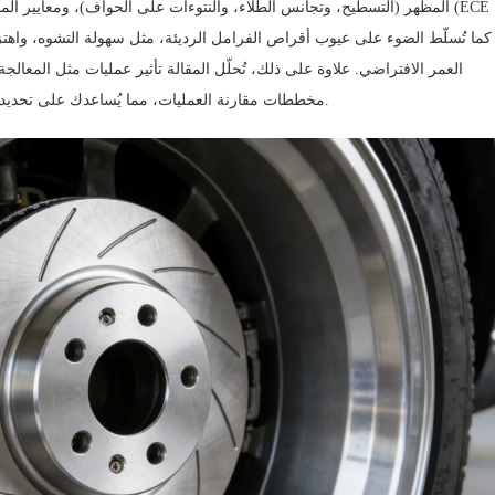
المظهر (التسطيح، وتجانس الطلاء، والنتوءات على الحواف)، ومعايير المواد (
العمر الافتراضي. علاوة على ذلك، تُحلّل المقالة تأثير عمليات مثل المعالجة
مخططات مقارنة العمليات، مما يُساعدك على تحديد المنتجات عالية الجودة والرديئة بسهولة وتجنب أخطاء الشراء.