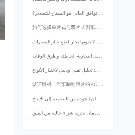
والقدرة على التكيف
مع البيئات القاسية.
ت
حليل الفروق بين أقراص الفرامل للمركبات التجارية والمركبات الشخصية: لماذا يكون التوافق العالي هو المفتاح للتصدير؟
تغطي منتجاتنا 99%
من طرازات
如
何选择单片式与双片式刹车套件？不同车型适用场景对比分析
المركبات، مما يُلبي
طلب السوق
د
ليل شراء أقراص الفرامل للمركبات التجارية لعام 2025: 3 تقنيات لتقليل التكاليف، لا تفوتها تجار قطع غيار السيارات!
العالمية. تُصنع هذه
الأقراص في مقاطعة
ت
حليل حالات تركيب خيوط الفرامل التجارية الخاطئة وطرق الوقاية
شاندونغ الصينية،
ك
يفية اختيار قرص فرامل عالي الأداء ومقاوم للارتكاك المناسب لـ 99٪ من السيارات: تحليل تقني ودليل لاختيار الأنواع
وتخضع لعمليات
تصنيع دقيقة مثل
认
证解析：汽车制动蹄片的VCA COP审核与EMARK技术要求
الخراطة والطحن،
وتتوفر بألوان
ل
ماذا يجب أن تمر قطع الفرامل عالية الجودة بشهادات دولية؟ شرح عملي لضمان الجودة من التصميم إلى الإنتاج
متنوعة. مصنوعة من
مواد عالية الجودة
ت
واصل معنا للحصول على حلول مخصصة احترافية لأقراص الفرامل وضمان تجربة شراء خالية من القلق
مثل الحديد الرمادي
وGG20، وهي حاصلة
على شهادات دولية
مثل IATF TS16949