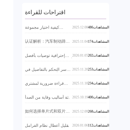
وR90 E-mark. نوفر
اقتراحات للقراءة
خيارات تعبئة وشحن
متنوعة، بما في ذلك
الغمر بالزيت والطلاء
486المشاهدات
2025.12.08
كيفية اختيار مجموعة
الفرامل المناسبة للعديد من
لمنع الصدأ. إن نهجنا
أنواع السيارات: تحليل كامل
الذي يركز على
认证解析：汽车制动蹄片
174المشاهدات
2025.11.04
لطريقة تحديد التوافق
的VCA COP审核与
العملاء يقبل الطلبات
EMARK技术要求
التجريبية ويقدم
202المشاهدات
2026.01.05
إحترافية توصيات بأفضل
أقراص الفرامل عالية الجودة
ضمانًا لمدة عامين
وتحليل مزايا تطبيقها في
وضمانًا لمسافة 60
253المشاهدات
2025.11.20
سر التحكم بالتفاصيل في
الأسواق الدولية
جودة أقراص الفرامل من
ألف كيلومتر لخدمة
لايشو جونه باي
ما بعد البيع خالية من
234المشاهدات
2025.11.18
قراءة ضرورية لمشتري
الصناديق الفرعية للسيارات
القلق.
للتصدير: كيف تحقق من
400المشاهدات
2025.10.19
ثلاثة أساليب وقاية من الصدأ
صحة شهادات المعتمدة
للقرص الكبح: مقارنة بين
الدولية لطقم المكابح
الطلاء، التغليف الزيتي،
如何选择单片式和双片式
268المشاهدات
2025.12.09
والتكنولوجيا المركبة
刹车套件：技术对比与适
用场景指南
112المشاهدات
2026.01.06
تقليل أعطال نظام الفرامل