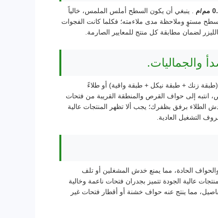
. ينبغي أن يكون السطح أملس الملمس، خالياً
ح مستوٍ وملاحظة مدى ملاءمته؛ فكلما كانت الفجوات
لليزر لضمان مطابقة كل منتج للمعايير الصارمة.
طبقة زنك + طبقة نيكل + طبقة واقية) أو طلاءً
حص، انتبه إلى حواف القرص والمنطقة القريبة من فتحات
خدش الطلاء برفق بظفرك؛ يجب ألا تظهر المنتجات عالية
والحواف الحادة، مما يمنع خدش المشغلين أو تلف
لمنتجات عالية الجودة تتميز بجدران فتحات ناعمة وخالية
لتفاصيل، مما ينتج عنه حواف خشنة أو أقطار فتحات غير