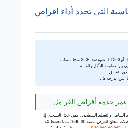
اسية التي تحدد أداء أقراص
 عمر خدمة أقراص الفرامل
د الشامل والتصليد السطحي
. فمن خلال التسخين إلى
درجة حرارة عالية تتراوح بين 850 و900 درجة مئوية، ثم التبريد السريع، تزداد صلابة سطح القرص بنسبة 30-40%، بينما يحتفظ لبّه
 إلى
60,000-80,000 كيلومتر
، متجاوزةً بذلك بكثير عمر