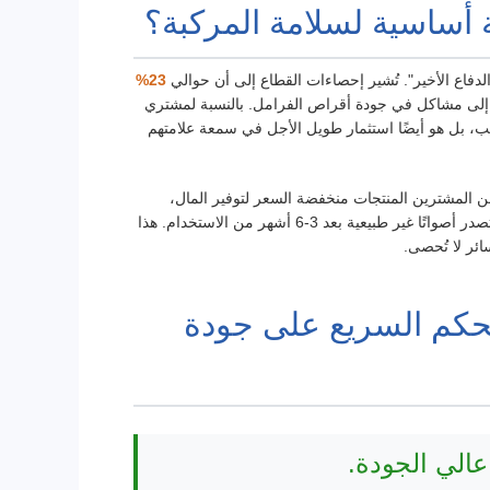
ة أساسية لسلامة المركبة؟
لدفاع الأخير". تُشير إحصاءات القطاع إلى أن حوالي
23%
ال نظام الفرامل، وأن 40% منها يعود إلى مشاكل في جودة أقراص الفرامل. بالنسبة لمشتري
حسب، بل هو أيضًا استثمار طويل الأجل في سمعة علامتهم
وق إلى 3-5 أضعاف. يختار العديد من المشترين المنتجات منخفضة السعر لتوفير المال،
لكنهم يتجاهلون المخاطر المحتملة. قد تتشوه أقراص الفرامل الرديئة، وتهتز، وتصدر أصواتًا غير طبيعية بعد 3-6 أشهر من الاستخدام. هذا
ئر لا تُحصى.
لحكم السريع على جودة