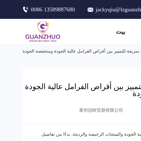
0086 13589887680
jackyqiu@lzguanz
بيت
إليك 3 نصائح سريعة للتمييز بين أقراص الفرامل عالية الجودة
莱州冠晫贸易有限公司
ية الجودة والمنتجات الرخيصة والرديئة، بدءًا من تفاصيل