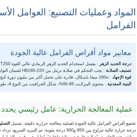
المواد وعمليات التصنيع: العوامل الأس
الفرامل
معايير مواد أقراص الفرامل عالية الجودة
درجة الحديد الزهر
: يفضل استخدام الحديد الزهر الرمادي عالي القوة HT250 أو HT300، بقوة شد ≥250 ميجا باسكال.
تصنيف الصلابة
: يجب التحكم في صلابة برينل بين HB180-220 لضمان التوازن بين مقاومة التآكل والمتانة.
قوة الإجهاد
: ≥180 ميجا باسكال، قادرة على تحمل أكثر من مليون دورة كبح دون تشقق.
البنية المعدنية
: محتوى البيرلايت 85-95%، شكل الجرافيت من النوع A، طول من الدرجة 2-3
عملية المعالجة الحرارية: عامل رئيسي يحدد
تخضع أقراص الفرامل عالية الجودة لعملية معالجة حرارية دقيقة، تشمل
التصلي
بمتانته. هذه الخاصية، "صلابة خارجية ومتانة داخلية"، تُطيل عمر قرص الفرامل