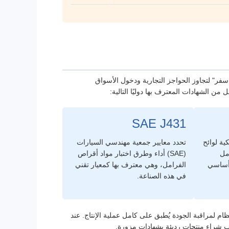
ات الدولية بمثابة "جواز سفر" لتجاوز الحواجز التجارية ودخول الأسواق
ن الشهادات المعترف بها دوليًا التالية:
SAE J431
ية لوائح
تحدد معايير جمعية مهندسي السيارات
مل
(SAE) أداء وطرق اختبار مواد أقراص
 أساسي
الفرامل، وهي معترف بها كمعيار تقني
في هذه الصناعة.
م لمراقبة الجودة يُطبق على كامل عملية الإنتاج. عند
نب شراء منتجات رديئة بشهادات مزورة.