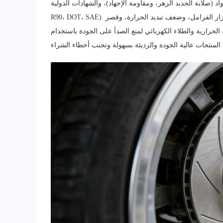
صلابة الحديد الزهر، ومقاومة الإجهاد)، والشهادات الدولية (ECE
R90، DOT، SAE). كما تُسلّط الضوء على عيوب أقراص الفرامل الرديئة، مثل سهولة التشوه، واهتزاز الفرامل، وضعف تبديد الحرارة، وقصر
 الحرارية والطلاء الكهربائي لمنع الصدأ على الجودة باستخدام