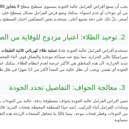
يجب أن تتمتع أقراص الفرامل عالية الجودة بمستوى تسطيح سطح
لا يتجاوز 0.05 مم/م
من أي نتوءات أو عدم استواء. يمكنك وضع قرص الفرامل بشكل مسطح على سط
أصغر، دلّ ذلك على دقة تصنيع أعلى. يستخدم بعض المصنّعين اختبار التسطيح با
2. توحيد الطلاء: اعتبار مزدوج للوقاية من الصدأ والجماليات.
تستخدم أقراص الفرامل عالية الجودة عادةً
عملية طلاء كهربائي ثلاثية الطبقات
(
سيراميكيًا عالي الحرارة، مما ينتج عنه سماكة موحدة والتصاق قوي. أثناء الف
تبديد الحرارة، لأن هذه المناطق هي الأكثر عرضة لعدم انتظام الطلاء. يمكنك 
الجودة أي تقشر، ويجب أن تظل خالية من الصدأ لأكثر من 12 شهرًا في ظل ظروف التشغيل العادية.
3. معالجة الحواف: التفاصيل تحدد الجودة
تتميز أقراص الفرامل عالية الجودة بحواف مشطوفة بدقة، خالية من النتوءات 
وسادات الفرامل أثناء التركيب. انتبه جيدًا للمنطقة المحيطة بفتحات التبريد؛ فا
من النتوءات وقطر فتحات موحد، بينما غالبًا ما تتجاهل المنتجات الرديئة هذه ا
متساوية.