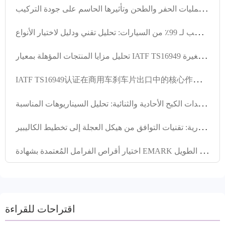
ت
فاصيل تقنية تحضير قرص الفرامل بالعمليات الحفر والطحن وتأثيرها الحاسم على جودة التركيب
ك
يفية اختيار قرص فرامل عالي الأداء ومقاوم للارتكاك المناسب لـ 99٪ من السيارات: تحليل تقني ودليل لاختيار الأنواع
ت
حليل مزايا المنتجات المؤهلة بمعيار IATF TS16949 في عجلات الفرامل و خطة التعاون في تجربة الطلبات الصغيرة
I
ATF TS16949认证在商用车刹车片出口中的核心作用与合规要点
م
قارنة أداء وحدات الكبح الأحادية والثنائية: تحليل السيناريوهات المناسبة
د
ليل اختيار مكونات الفرامل للمركبات التجارية: تقنيات التوافق من هيكل العجلة إلى تخطيط الكاليبير
ا
ختيار أقراص الفرامل المُعتمدة بشهادة EMARK يضمن ثقة العملاء الأجانب على المدى الطويل
اقتراحات للقراءة