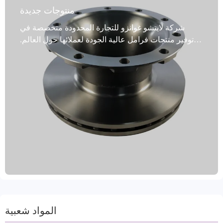
منتوجات جديدة
شركة لايتشو غوانزو للتجارة المحدودة متخصصة في
توفير منتجات فرامل عالية الجودة لعملائها حول العالم.
تُعد أقراص فرامل المركبات التجارية التي نقدمها خيارًا
مثاليًا. صُممت هذه الأقراص خصيصًا للمركبات التجارية،
وتخضع لاختبارات توازن ديناميكية صارمة، كما تضمن
ثقوب التثبيت الدقيقة تركيبًا مثاليًا. بفضل تقنية مقاومة
الصدأ المتقدمة، تتميز هذه الأقراص بالمتانة والقدرة على
التكيف مع البيئات القاسية. تغطي منتجاتنا 99% من
طرازات المركبات، مما يُلبي طلب السوق العالمية. تُصنع
هذه الأقراص في مقاطعة شاندونغ الصينية، وتخضع
لعمليات تصنيع دقيقة مثل الخراطة والطحن، وتتوفر
بألوان متنوعة. مصنوعة من مواد عالية الجودة مثل الحديد
الرمادي وGG20، وهي حاصلة على شهادات دولية مثل
IATF TS16949 وR90 E-mark. نوفر خيارات تعبئة وشحن
متنوعة، بما في ذلك الغمر بالزيت والطلاء لمنع الصدأ. إن
نهجنا الذي يركز على العملاء يقبل الطلبات التجريبية
المواد شعبية
ويقدم ضمانًا لمدة عامين وضمانًا لمسافة 60 ألف كيلومتر