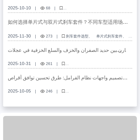
أساسية لتحسين مقاومة التآكل
2025-10-10
|
68
|
قرص الفرامل المقاوم للصدأ، مقاومة التآكل في قرص الفرامل، مواد تصنيع
قرص الفرامل، تحسين أداء الفرامل، قرص فرامل عالي التحمل
如何选择单片式与双片式刹车套件？不同车型适用场景
对比分析
2025-11-30
|
273
|
刹车套件选型
单片式刹车套件
双片式刹车套件
制动系统适配性
汽车刹车套件安装
تقارن بين حديد الصفران والخزف والسلع الخزفية في عجلات
الكبح: خصائص ومساحات الاستعمال
2025-10-31
|
261
|
عجلات الكبح، حديد الصفران، خزف، مواد عجلات الكبح، اختيار عجلات الكبح
تصميم واجهات نظام الفرامل: طرق تحسين توافق أقراص
الفرامل العالمية لجميع المركبات
2025-10-05
|
246
|
أقراص الفرامل العالمية، ثقوب التثبيت عالية الدقة، شهادة E-mark الأوروبية،
تصميم واجهات الفرامل، تصنيع ODM لقطع غيار السيارات