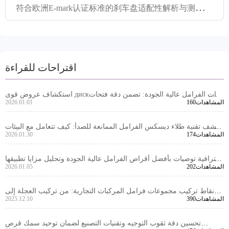
符
合欧洲E-mark认证标准的刹车盘适配性解析与测试流程指南
اقتراحات للقراءة
استكشاف عروض قوى дискيات الفرامل عالية الجودة: تضمن دقة فتحات
160المشاهدات
2026.01.01
التثبيت و جودة القطع، و زيادة القدرة التنافسية في الأسواق الخارجية
كشف تقنية طلاء ديسكس الفرامل الممانعة للصدأ: كيف تتعامل مع البيئات
174المشاهدات
2026.01.30
الرطبة والقصية العالية؟
إحترافية توصيات بأفضل أقراص الفرامل عالية الجودة وتحليل مزايا تطبيقها
202المشاهدات
2026.01.05
في الأسواق الدولية
نقاط تركيب مجموعات فرامل المركبات التجارية: من تركيب العجلة إلى
390المشاهدات
2025.12.10
تنسيق موقع الكاليبر
تحسين دقة ثقوب التوجيه وتقنيات التصنيع لضمان توحيد سمك قرص