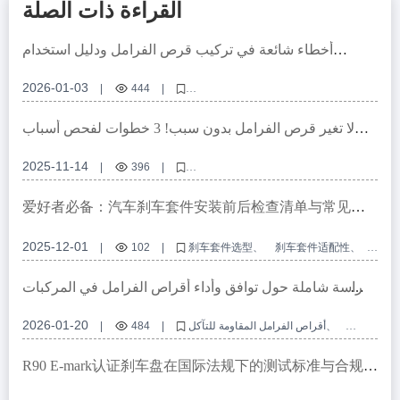
القراءة ذات الصلة
أخطاء شائعة في تركيب قرص الفرامل ودليل استخدام
الأدوات القياسية للمهندسين الفنيين
2026-01-03
|
444
|
تركيب قرص الفرامل، دقة ثقب التثبيت، معالجة السطح في قرص الفرامل،
أدوات صيانة الفرامل، نظام الفرامل التجاري
لا تغير قرص الفرامل بدون سبب! 3 خطوات لفحص أسباب
صوت الفرامل بدقة وتوفير تكاليف الورشة
2025-11-14
|
396
|
قرص الفرامل، صوت الفرامل، فحص قرص الفرامل، إصلاح فرامل السيارة،
خطوات فحص الفرامل
爱好者必备：汽车刹车套件安装前后检查清单与常见误
区
2025-12-01
|
102
|
刹车套件选型
刹车套件适配性
刹车套件安装检查
ABS齿圈套件使用
汽车改装刹车系统
دراسة شاملة حول توافق وأداء أقراص الفرامل في المركبات
التجارية والشخصية عالميًا
2026-01-20
أقراص الفرامل المقاومة للتآكل
|
484
|
أقراص الفرامل عالية التوافق
أقراص فرامل مضادة للصدأ
معدل أعطال أقراص الفرامل
نظام فرامل المركبات التجارية
R90 E-mark认证刹车盘在国际法规下的测试标准与合规性
分析