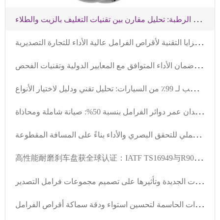
ت
فاصيل خطة معالجة منع الصدأ للأسطوانات الفرامل في المناطق الرطبة: تحليل مقارن بين تقنيات التغليف بالزيت والطلاء
ت
حليل متعمق للمزايا التقنية لأقراص الفرامل عالية الأداء للتجارة التصديرية
ت
حليل مزايا تصدير أقراص الفرامل عالية الجودة – ضمان الأداء المتوافق مع المعايير الدولية وتقنيات الفحص
ك
يفية اختيار قرص فرامل عالي الأداء ومقاوم للارتكاك المناسب لـ 99٪ من السيارات: تحليل تقني ودليل لاختيار الأنواع
أ
دوات عملية لفقدان عمر دوائر الفرامل بنسبة 50%: صيانة شاملة ومحاذاة
ك
يف تُحدد حالة تآكل بطانات الفرامل بشكل علمي؟ دليل عملي للتحقق البصري والأداء بناءً على المسافة المقطوعة
高
性能耐磨刹车盘获全球认证：IATF TS16949与R90 E-mark深度解析
ا
تجاهات تطوير أنظمة فرامل المركبات الجديدة وتأثيرها على تصميم مجموعات فرامل التصدير
ت
حليل تقنيات الخراطة الفعالة: الخطوات الحاسمة لتحسين استواء ودقة سماكة أقراص الفرامل