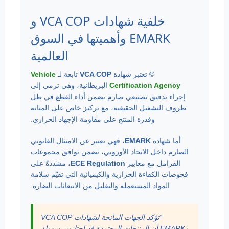
خلفية شهادات VCA COP و
EMARK وأهميتها في السوق
العالمية
© تعتبر شهادة
VCA COP
تابعة لـ
Vehicle
Certification Agency
البريطانية، وهي ترمي إلى
إجراء تدقيق تصنيعي صارم يضمن أداء القطع في ظل
ظروف التشغيل الحقيقية، مع تركيز خاص على المتانة
وقدرة المنتج على مقاومة الإجهاد الحراري.
أما شهادة
EMARK
، فهي تعبير عن الامتثال القانوني
الصارم داخل الاتحاد الأوروبي، تضمن توافق مجموعات
الفرامل مع معايير
ECE Regulation
، مشددةً على
فحوصات الكفاءة الحرارية والكيميائية التي تقيّم سلامة
المواد المستعملة والتقليل من الانبعاثات الضارة.
“تؤكد الجهات المانحة لشهادات VCA COP
وEMARK أن المنتجات المعتمدة قد اجتازت بسهولة