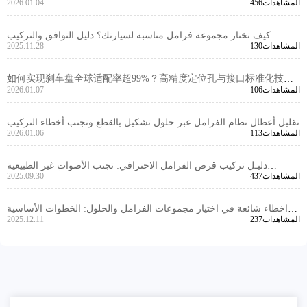
456المشاهدات
2026.01.04
الفرامل في الشاحنات
كيف تختار مجموعة فرامل مناسبة لسيارتك؟ دليل التوافق والتركيب
130المشاهدات
2025.11.28
العملي بالتفصيل
如何实现刹车盘全球适配率超99%？高精度定位孔与接口标准化技术
106المشاهدات
2026.01.07
解析
تقليل أعطال نظام الفرامل عبر حلول تشكيل بالقطع وتجنب أخطاء التركيب
113المشاهدات
2026.01.06
دليـل تركيب قرص الفرامل الاحترافي: تجنب الأصوات غير الطبيعية
437المشاهدات
2025.09.30
والاهتزازات بخطوات دقيقة وأدوات موثوقة
اخطاء شائعة في اختيار مجموعات الفرامل والحلول: الخطوات الأساسية
237المشاهدات
2025.12.11
لتقليل المشاكل بعد البيع