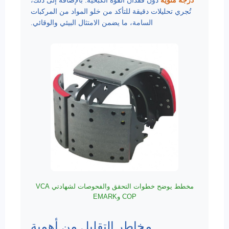
درجة مئوية
دون فقدان القوة الكبحية. بالإضافة إلى ذلك،
تُجري تحليلات دقيقة للتأكد من خلو المواد من المركبات
السامة، ما يضمن الامتثال البيئي والوقائي.
مخطط يوضح خطوات التحقق والفحوصات لشهادتي VCA
COP وEMARK
مخاطر التقليل من أهمية