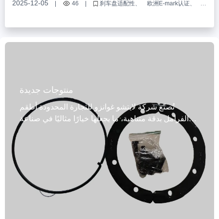
2025-12-05
|
46
|
刹车盘适配性
欧洲E-mark认证
高精度定位孔
国际法规刹车盘测试
OEM刹车盘定制
منتوجات جديدة
تُصنّع شركة لايتشو غوانزو للتجارة المحدودة أطقم
الفرامل بدقة متناهية، ما يجعلها خيارًا مثاليًا في صناعة
الفرامل. تُصنّع هذه الأطقم في مقاطعة شاندونغ الصينية،
وتخضع لعمليات تصنيع دقيقة كالخراطة والطحن لضمان
دقتها وجودتها. تتميز هذه الأطقم بمزايا هامة، منها الأداء
العالي، ومقاومة البهتان، وعمرها الطويل، وملاءمتها
للبيئة. تتوفر الأطقم بألوان متنوعة، منها الرمادي،
والأسود، والمعدني، والذهبي. كما نوفر ملصقات مخصصة
لتلبية احتياجات العملاء المختلفة. تتوفر عبوات الشحن
بأشكال متنوعة، بما في ذلك الكراتين، والصناديق،