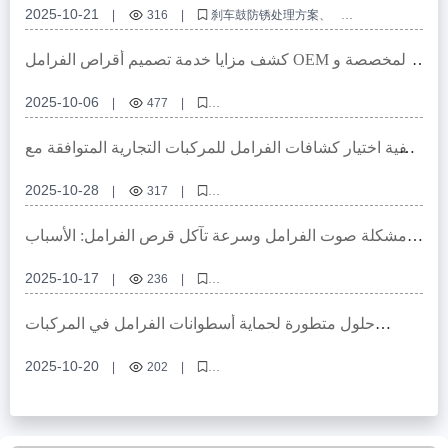
2025-10-21
|
316
|
刹车鼓防锈处理方案
北欧冻融环境刹车鼓防护
商用车制动系统防腐技术
刹车鼓防腐维护
冻融循环刹车鼓保护
كشف مزايا خدمة تصميم أقراص الفرامل OEM المخصصة و
آلية الاستجابة السريعة
2025-10-06
|
477
|
توافق أقراص الفرامل، ثقب تحديد عالي الدقة، اعتماد أوروبي E-mark، تصميم
أقراص الفرامل OEM المخصصة، تصميم توافق واجهة نظام الفراغ
كيفية اختيار كشافات الفرامل للمركبات التجارية المتوافقة مع
القوانين المحلية: دليل للمواقع الأساسية العالمية
2025-10-28
|
317
|
معايير الاعتماد لكشافات الفرامل للمركبات التجارية، حلول فرامل الشاحنات
الثقيلة، تفاصيل اعتماد E - MARK R90، دليل الامتثال لـ IATF TS16949، مزايا
مشكلة صوت الفرامل وسرعة تآكل قرص الفرامل: الأسباب
كشافات الفرامل الخزفية بدون نحاس
الرئيسية والحلول الفعالة
2025-10-17
|
236
|
قرص الفرامل، صوت الفرامل، تآكل قرص الفرامل، صيانة الفرامل، تركيب
قرص الفرامل
حلول متطورة لحماية أسطوانات الفرامل في المركبات
التجارية من التآكل في بيئات جنوب شرق آسيا الرطبة
2025-10-20
|
202
|
أسطوانات الفرامل، حماية من التآكل، نظام الفرامل التجاري، معالجة سطحية
ضد الرطوبة، حلول صيانة المركبات