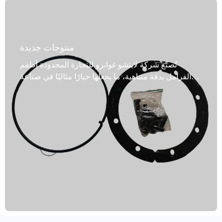
منتوجات جديدة
تُصنّع شركة لايتشو غوانزو للتجارة المحدودة أطقم
الفرامل بدقة متناهية، ما يجعلها خيارًا مثاليًا في صناعة
الفرامل. تُصنّع هذه الأطقم في مقاطعة شاندونغ الصينية،
وتخضع لعمليات تصنيع دقيقة كالخراطة والطحن لضمان
دقتها وجودتها. تتميز هذه الأطقم بمزايا هامة، منها الأداء
العالي، ومقاومة البهتان، وعمرها الطويل، وملاءمتها
للبيئة. تتوفر الأطقم بألوان متنوعة، منها الرمادي،
والأسود، والمعدني، والذهبي. كما نوفر ملصقات مخصصة
لتلبية احتياجات العملاء المختلفة. تتوفر عبوات الشحن
بأشكال متنوعة، بما في ذلك الكراتين، والصناديق،
والمنصات، والشحن بالجملة. تلتزم منتجاتنا بمعايير الجودة
الدولية، مما يضمن راحة بال عملائنا. مدة التسليم من 15
إلى 30 يومًا بعد تأكيد الطلب، كما نقبل الطلبات التجريبية.
يقدم فريقا التسويق والخدمة المحترفان لدينا خدمة