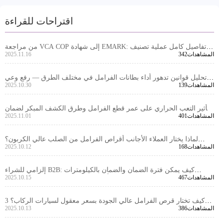
اقتراحات للقراءة
من مراجعة VCA COP إلى شهادة EMARK: تفاصيل كامل عملية تصنيف
342المشاهدات
2025.11.16
مجموعات الفرامل
تحليل قوانين تدهور أداء بطانات الفرامل في مختلف الطرق — رفع وعي
139المشاهدات
2025.10.30
العملاء الأجانب بصيانة سياراتهم
تأثير التعب الحراري على عمر قطع الفرامل وطرق الكشف المبكر لضمان
401المشاهدات
2025.11.01
سلامة المركبات طويلة المسافة
لماذا يختار العملاء الأجانب أقراص الفرامل من الصلب عالي الكربون؟
168المشاهدات
2025.10.12
دراسة حالة حقيقية
إلزامي للشراء B2B: كيف يمكن فترة الضمان والضمان بالكيلومترات
467المشاهدات
2025.10.15
للقرصات الفرامل أن تخفض مخاطر السلسلة التوريدية؟
كيف تختار قرص الفرامل عالي الجودة بسعر معقول لسيارات الركاب؟ 3
386المشاهدات
2025.10.13
مؤشرات حاسمة: المواد، الدقة، والاعتماد