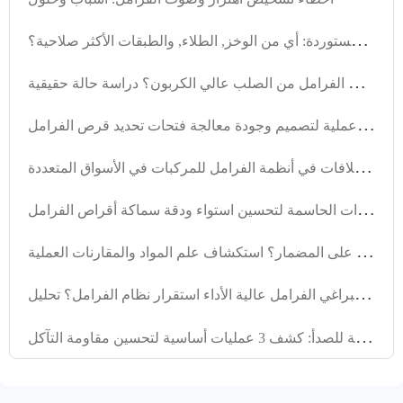
م
قارنة تقنيات معالجة مكافحة الصدأ للقرصات الفرامل المستوردة: أي من الوخز, الطلاء, والطبقات الأكثر صلاحية؟
ل
ماذا يختار العملاء الأجانب أقراص الفرامل من الصلب عالي الكربون؟ دراسة حالة حقيقية
ت
عزيز إدارة أمان الأساطيل: حلول عملية لتصميم وجودة معالجة فتحات تحديد قرص الفرامل
م
شاركة حالة تطبيق تصميم قرص الفرامل عالي التوافق لتعامل مع الاختلافات في أنظمة الفرامل للمركبات في الأسواق المتعددة
ت
حليل تقنيات الخراطة الفعالة: الخطوات الحاسمة لتحسين استواء ودقة سماكة أقراص الفرامل
ل
ماذا يعتبر استخدام مسامير فرامل مقاومة للتدهور ضرورياً في القيادة على المضمار؟ استكشاف علم المواد والمقارنات العملية
ك
يف تحسن البراغي الفرامل عالية الأداء استقرار نظام الفرامل؟ تحليل原理 التقنية وتنطويات التطبيق
ت
قنية طلاء قرص الفرامل المقاومة للصدأ: كشف 3 عمليات أساسية لتحسين مقاومة التآكل