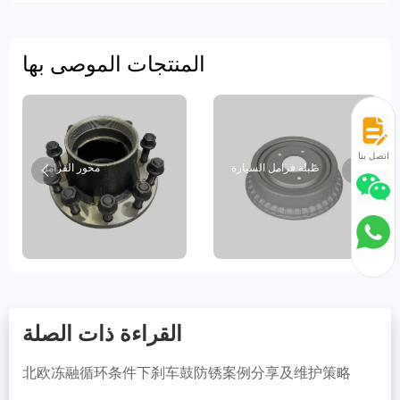
المنتجات الموصى بها
اتصل بنا
طبلة فرامل السيارة
محور الفرامل
القراءة ذات الصلة
北欧冻融循环条件下刹车鼓防锈案例分享及维护策略