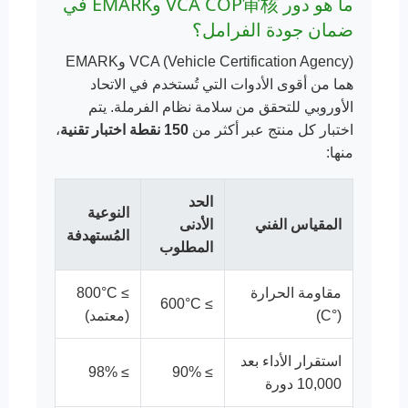
ما هو دور VCA COP审核 وEMARK في
ضمان جودة الفرامل؟
VCA (Vehicle Certification Agency) وEMARK
هما من أقوى الأدوات التي تُستخدم في الاتحاد
الأوروبي للتحقق من سلامة نظام الفرملة. يتم
اختبار كل منتج عبر أكثر من
150 نقطة اختبار تقنية
،
منها:
الحد
النوعية
المقياس الفني
الأدنى
المُستهدفة
المطلوب
مقاومة الحرارة
≥ 800°C
≥ 600°C
(°C)
(معتمد)
استقرار الأداء بعد
≥ 98%
≥ 90%
10,000 دورة