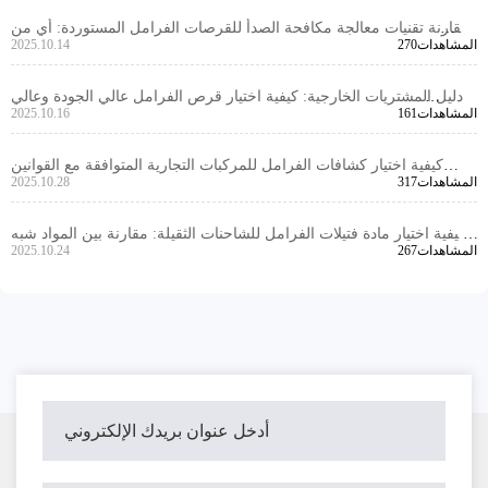
مقارنة تقنيات معالجة مكافحة الصدأ للقرصات الفرامل المستوردة: أي من
270المشاهدات
2025.10.14
الوخز, الطلاء, والطبقات الأكثر صلاحية؟
دليل المشتريات الخارجية: كيفية اختيار قرص الفرامل عالي الجودة وعالي
161المشاهدات
2025.10.16
الكفاءة لسيارات الركاب من التصميم إلى التسليم
كيفية اختيار كشافات الفرامل للمركبات التجارية المتوافقة مع القوانين
317المشاهدات
2025.10.28
المحلية: دليل للمواقع الأساسية العالمية
كيفية اختيار مادة فتيلات الفرامل للشاحنات الثقيلة: مقارنة بين المواد شبه
267المشاهدات
2025.10.24
المعدنية، منخفضة الكربون، والسيراميك