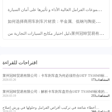
ف
هم مقاومة التلاشي في مجموعات الفرامل العالية الأداء و تأثيرها على أمان السيارة
如
何选择商用车刹车片材质：半金属、低钢与陶瓷性能对比及应用场景分析
د
ليل اختيار مكابح السيارات التجارية من莱州冠晫贸易有限公司: كيفية اختيار المنتجات عالية الأداء التي تفي بمعايير E-MARK R90 وفقًا لنوع السيارة
اقتراحات للقراءة
莱州冠晫贸易有限公司：卡车刹车盘为何必须符合IATF TS16949标
173المشاهدات
2026.03.26
准？
莱州冠晫贸易有限公司：解析卡车刹车盘符合IATF TS16949标准的重
233المشاهدات
2026.03.19
要性
أخطاء شائعة في تركيب أقراص الفرامل وحلولها في ورش إصلاح
344المشاهدات
2026.03.21
السيارات الأمريكية | تجنب الاهتزازات والأصوات غير المعتادة | معتمد من