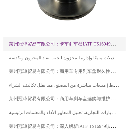
莱
州冠晫贸易有限公司：卡车刹车盘IATF TS16949认证保障行车安全
د
ليل تخزين أقراص الفرامل في ورش إصلاح السيارات الأوروبية: توافق أفضل الموديلات مبيعًا وإدارة المخزون لتجنب نفاد المخزون وتكدسه
莱
州冠晫贸易有限公司：商用车专用刹车盘耐久性提升技术解析
ب
يع أقراص الفرامل بالجملة في الشرق الأوسط | مبيعات مباشرة من المصنع، مما يقلل تكاليف الشراء
莱
州冠晫贸易有限公司：商用车刹车盘选购与维护，国际认证保障安全与寿命
د
ليل كامل لاختيار ديسكات الفرامل للسيارات الشخصية والسيارات التجارية: تحليل المعايير الأداء والمعلمات الرئيسية -莱州冠晫贸易有限公司
莱
州冠晫贸易有限公司：深入解析IATF TS16949认证对卡车刹车盘设计与制造的技术要求