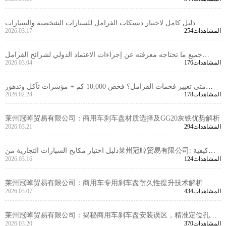
وزارة النقل الأمريكية، متوفر في المخزون الأمريكي
دليل كامل لاختيار ديسكات الفرامل للسيارات الشخصية والسيارات
254المشاهدات
2026.03.17
التجارية: تحليل المعايير الأداء والمعلمات الرئيسية -莱州冠晫贸易有限公
司
جميع ما تحتاجه معرفته عن إجراءات الاعتماد الدولي لشرائح الفرامل
176المشاهدات
2026.03.04
السيارات: VCA COP و EMARK
متى تغيير فحمات الفرامل؟ فحص 10,000 كم + مؤشرات تآكل وتدهور
178المشاهدات
2026.02.24
الأداء | دليل صيانة عملي
莱州冠晫贸易有限公司：商用车刹车盘材质选择及GG20灰铁优势解析
294المشاهدات
2026.03.21
دليل اختيار مكابح السيارات التجارية من莱州冠晫贸易有限公司: كيفية
124المشاهدات
2026.03.16
اختيار المنتجات عالية الأداء التي تفي بمعايير E-MARK R90 وفقًا لنوع
السيارة
莱州冠晫贸易有限公司：商用车专用刹车盘耐久性提升技术解析
434المشاهدات
2026.03.07
莱州冠晫贸易有限公司：揭秘商用车刹车盘安装误区，精准定位孔杜
370المشاهدات
2026.03.20
绝制动失效