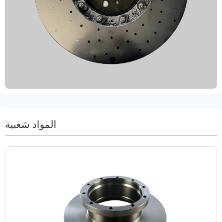
وG3000)، وتخضع لمعالجة حرارية متقدمة لتعزيز مقاومة
التآكل وثبات الكبح، مما يضمن تشغيلًا موثوقًا به حتى في
ظل الأحمال الثقيلة. خضعت هذه الأقراص لتدقيق VCA
COP وشهادة EMARK، وهي متوافقة مع معيار الجودة
الدولي IATF TS16949، وتتميز باختبار التوازن الديناميكي،
وثقوب تحديد المواقع الدقيقة، ومعالجات متعددة مضادة
للصدأ (أختام الزيت/الطلاء)، مما يطيل عمر الخدمة بشكل
فعال ويقلل تكاليف الصيانة. تستخدم الآلات عمليات
خراطة وطحن دقيقة لضمان اتساق الأبعاد وتشطيب
السطح، بما يتكيف مع احتياجات مجموعة واسعة من
طرازات المركبات. تتوفر ملصقات علامات تجارية
المواد شعبية
مخصصة وحلول تغليف لتلبية متطلبات الشراء المتنوعة
لعملاء B2B حول العالم. تتراوح مدة التسليم بين 15 و30
يومًا.