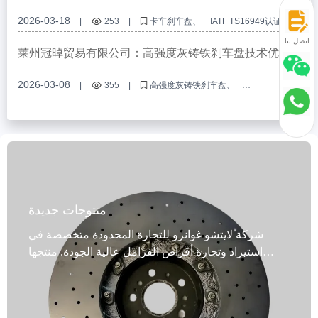
卡车刹车盘设计与制造的技术要求
2026-03-18
|
253
|
卡车刹车盘
IATF TS16949认证
刹车盘设计
动态平衡检测
防锈处理技术
اتصل بنا
莱州冠晫贸易有限公司：高强度灰铸铁刹车盘技术优势
及应用价值解析
2026-03-08
|
355
|
高强度灰铸铁刹车盘
乘用车刹车盘
商用车刹车盘
刹车盘热处理工艺
刹车盘国际认证
منتوجات جديدة
شركة لايتشو غوانزو للتجارة المحدودة متخصصة في
استيراد وتجارة أقراص الفرامل عالية الجودة. منتجها
الرئيسي، أقراص الفرامل المعالجة خصيصًا، مصممة
لسيارات الركاب والمركبات التجارية. هذه الأقراص
مصنوعة من حديد زهر رمادي عالي القوة (مثل GG20