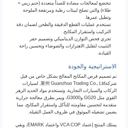
تتخضع لمعالجات مضادة للصدأ متعددة (ختم زيتي +
طلاء) والتي تصلح لبيئات رطبة ومرتفعة الملوحة
وتطيل عمرها.
تستخدم عمليات القطع الدقيقة والطحن لضمان دقة
التركيب واستقرار المكابح.
تجري فحص التوازن الديناميكي وتصميم حفر
التثبيت لتقليل الاهتزازات والضوضاء وتحسين راحة
القيادة.
الاستراتيجية والجودة
تم تصميم قرص المكابح المعالج بشكل خاص من قبل
شركة莱州 Guanzhuo Trading Co., Ltd. لسيارات
الركاب والسيارات التجارية. وتستخدم مواد الحديد الزهر
القوي مثل GG20 وG3000، ويمر بطرق معالجة حرارية
متقدمة لتحسين مقاومته للتآكل واستقرار المكابح، مما
يضمن تشغيله الموثوق في ظروف العمل الثقيلة.
يمتلك المنتج إعتماد VCA COP واعتماد EMARK، ويفي