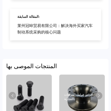
المقالة السابقة:
莱州冠晫贸易有限公司：解决海外买家汽车
制动系统采购的核心问题
المنتجات الموصى بها
أقراص فرامل المركبات
الترباس
التجارية