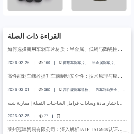
القراءة ذات الصلة
如何选择商用车刹车片材质：半金属、低钢与陶瓷性能
对比及应用场景分析
2026-02-26
|
199
|
商用车刹车片
半金属刹车片
低钢刹车片
陶瓷刹车片
刹车片认证标准
高性能刹车螺栓提升车辆制动安全性：技术原理与应用
场景解析
2026-03-01
|
390
|
高性能刹车螺栓
汽车制动安全
刹车螺栓抗衰退
IATF TS16949认证
R90 E - mark认证
اختيار مادة وسادات فرامل الشاحنات الثقيلة | مقارنة شبه
معدنية ومنخفضة الفولاذ وسيراميكية | E‑MARK R90 وIATF
TS16949
2026-02-25
|
77
|
وسادات فرامل الشاحنات الثقيلة، مقارنة مواد وسادات الفرامل، وسادات فرامل
شبه معدنية، وسادات فرامل سيراميكية، معيار E‑MARK R90
莱州冠晫贸易有限公司：深入解析IATF TS16949认证对