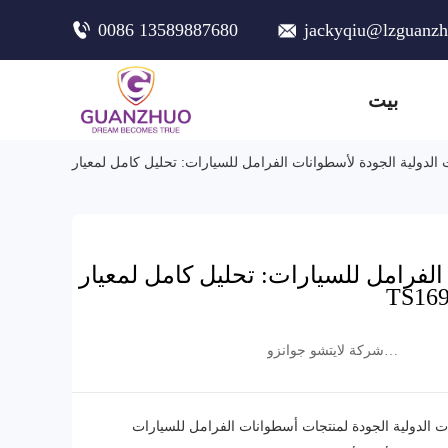
0086 13589887680
jackyqiu@lzguanz
بيت
رامل للسيارات: تحليل كامل لمعيار IATF
شركة لايتشو جوانزو
التجارية المحدودة
جودة لمنتجات أسطوانات الفرامل للسيارات - IATF TS16949 و R90 E -