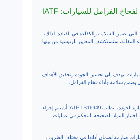
شرح شامل للمعايير الدولية للشهادات الجودة لفخاخ الفرامل للسيارات: IATF
التي تضمن السلامة والكفاءة في القيادة. لذلك،
ه المقالة، سنستكشف المعايير الرئيسية من بينها
اعة السيارات. يهدف إلى تحسين الجودة وتحقيق الأهداف
تؤثر هذه المعايير على جودة فخاخ الفرامل من عدة جوانب. من حيث إدارة الجودة، تتطلب IATF TS16949 أن يتم إجراء
 اختيار المواد الصحيحة، التحكم في عمليات
R أن تمر فخاخ الفرامل باختبارات صارمة لضمان أدائها في مختلف الظروف.