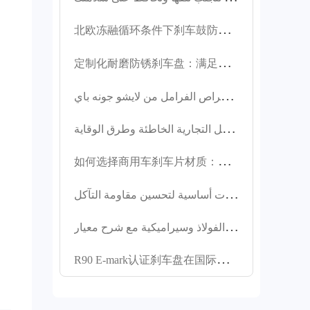
مقاومتها العالية
للحرارة أداءً مستقرًا
北
欧冻融循环条件下刹车鼓防锈案例分享及维护策略
حتى في درجات
الحرارة العالية
定
制化耐磨防锈刹车盘：满足外贸市场多元个性化需求
الناتجة عن الكبح
المتكرر. يسمح
س
ر التحكم بالتفاصيل في جودة أقراص الفرامل من لايشو جونه باي
تبديدها الممتاز
للحرارة بالتبريد
ت
حليل حالات تركيب خيوط الفرامل التجارية الخاطئة وطرق الوقاية
السريع، مما يطيل
عمرها الافتراضي.
如
何选择商用车刹车片材质：半金属、低钢与陶瓷性能对比及应用场景分析
تمنع المعالجة
المضادة للصدأ الصدأ
ت
قنية طلاء قرص الفرامل المقاومة للصدأ: كشف 3 عمليات أساسية لتحسين مقاومة التآكل
بفعالية، وتضمن
ا
ختيار مادة وسادات فرامل الشاحنات الثقيلة: مقارنة شبه معدنية ومنخفضة الفولاذ وسيراميكية مع شرح معيار E‑MARK R90
المتانة، وتتوافق مع
المعايير البيئية. تتوفر
R
90 E-mark认证刹车盘在国际法规下的测试标准与合规性分析
مجموعة واسعة من
الألوان. المنتج حاصل
على شهادة IATF
TS16949 وR90 E-