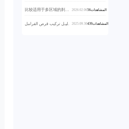
الفرامل؟ دليل عملي لفحص
المواد في ظروف الفرامل
كل 10,000 كم وقياس تدهور
في درجات حرارة عالية؟
比较适用于多区域的刹车
56المشاهدات
2026.02.06
الأداء
鼓防锈处理产品，提升制
动系统耐腐蚀性能
439المشاهدات
2025.09.30
دليـل تركيب قرص الفرامل
الاحترافي: تجنب الأصوات
غير الطبيعية والاهتزازات
بخطوات دقيقة وأدوات
موثوقة