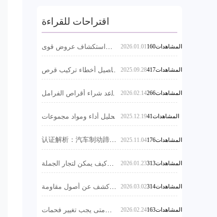
mark، ويلبي معايير
اقتراحات للقراءة
الجودة الدولية. نقبل
طلبات تجريبية ونقدم
ضمانًا لمدة عامين
160المشاهدات
2026.01.01
استكشاف عروض قوى
дискيات الفرامل عالية
وضمانًا لمسافة
الجودة: تضمن دقة فتحات
80,000 كيلومتر.
417المشاهدات
2025.09.28
تفاصيل أخطاء تركيب قرص
التثبيت و جودة القطع، و
الفرامل: كيفية الاستفادة من
يستغرق التوصيل من
زيادة القدرة التنافسية في
دقة ثقب التثبيت لضمان
الأسواق الخارجية
15 إلى 30 يومًا بعد
266المشاهدات
2026.02.14
قواعد شراء أقراص الفرامل
سلامة نظام الفرامل
للسيارات النقالة عالية
تأكيد الطلب.
التكلفة والمنفعة: فحص
41المشاهدات
2025.12.19
تحليل أداء ومواد مجموعات
شامل للمواد والتقنيات
الفرامل: دليل اختيار مناسب
والشهادات
للسيارات لتصدير المنتجات
认证解析：汽车制动蹄片
176المشاهدات
2025.11.04
的VCA COP审核与
EMARK技术要求
313المشاهدات
2026.01.23
كيف يمكن لتجار الجملة
الصغار لقطع غيار السيارات
اختيار موردي أقراص
314المشاهدات
2026.03.02
كشف عن أصول مقاومة
الفرامل الموثوق بهم؟ | دليل
الانخفاض في براغي
لتجنب المخاطر في عمليات
الفرامل عالية الأداء: كيف
الشراء بين الشركات للتجارة
163المشاهدات
2026.02.24
متى يجب تغيير فحمات
تتعامل مع تحديات أداء
الخارجية