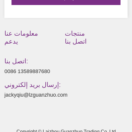
منتجات
معلومات عنا
اتصل بنا
يدعم
اتصل بنا:
0086 13589887680
إرسال بريد إلكتروني:
jackyqiu@lzguanzhuo.com
Copyright © Laizhou Guanzhuo Trading Co.,Ltd