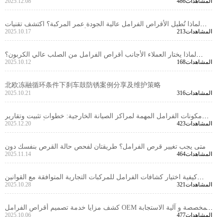
486المشاهدات
2025.12.08
كامل لطريقة تحديد التوافق
لماذا تُطيل الأقراص الفرامل عالية الجودة عمر المركبة؟ اكتشف تقنيات
213المشاهدات
2025.10.17
الوقاية من الصدأ وأفضل الممارسات في التصنيع
لماذا يختار العملاء الأجانب أقراص الفرامل من الصلب عالي الكربون؟
168المشاهدات
2025.10.12
دراسة حالة حقيقية
北欧冻融循环条件下刹车鼓防锈案例分享及维护策略
316المشاهدات
2025.10.21
مكونات الفرامل المهمة لمراكز الصيانة الخارجية: خطوات تثبيت وتقارير
423المشاهدات
2025.12.20
الفحص الأساسية لعدة أنواع السيارات
متى يجب تغيير قرص الفرامل؟ طريقتان لفحص حالة القرص بنفسك دون
464المشاهدات
2025.11.14
إهدار المال
كيفية اختيار كشافات الفرامل للمركبات التجارية المتوافقة مع القوانين
321المشاهدات
2025.10.28
المحلية: دليل للمواقع الأساسية العالمية
كشف مزايا خدمة تصميم أقراص الفرامل OEM المخصصة و آلية الاستجابة
477المشاهدات
2025.10.06
السريعة