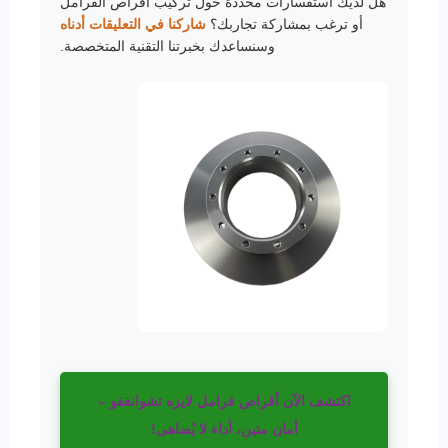
هل لديك استفسارات محددة حول تركيب أقراص الفرامل
أو ترغب بمشاركة تجاربك؟
شاركنا في التعليقات أدناه
وسنساعدك بخبرتنا التقنية المتخصصة.
اكتشف الآن أقراص فرامل لايزه تشوانغفو –
أمان متين، أداء لا يُضاهى!