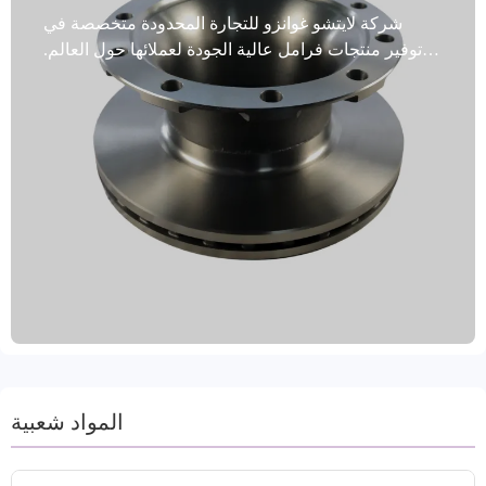
شركة لايتشو غوانزو للتجارة المحدودة متخصصة في
توفير منتجات فرامل عالية الجودة لعملائها حول العالم.
تُعد أقراص فرامل المركبات التجارية التي نقدمها خيارًا
مثاليًا. صُممت هذه الأقراص خصيصًا للمركبات التجارية،
وتخضع لاختبارات توازن ديناميكية صارمة، كما تضمن
ثقوب التثبيت الدقيقة تركيبًا مثاليًا. بفضل تقنية مقاومة
الصدأ المتقدمة، تتميز هذه الأقراص بالمتانة والقدرة على
التكيف مع البيئات القاسية. تغطي منتجاتنا 99% من
طرازات المركبات، مما يُلبي طلب السوق العالمية. تُصنع
هذه الأقراص في مقاطعة شاندونغ الصينية، وتخضع
لعمليات تصنيع دقيقة مثل الخراطة والطحن، وتتوفر
بألوان متنوعة. مصنوعة من مواد عالية الجودة مثل الحديد
الرمادي وGG20، وهي حاصلة على شهادات دولية مثل
IATF TS16949 وR90 E-mark. نوفر خيارات تعبئة وشحن
متنوعة، بما في ذلك الغمر بالزيت والطلاء لمنع الصدأ. إن
نهجنا الذي يركز على العملاء يقبل الطلبات التجريبية
المواد شعبية
ويقدم ضمانًا لمدة عامين وضمانًا لمسافة 60 ألف كيلومتر
لخدمة ما بعد البيع خالية من القلق.