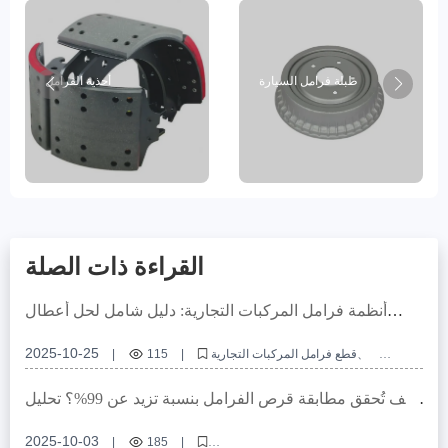
طبلة فرامل السيارة
أحذية الفرامل
القراءة ذات الصلة
أنظمة فرامل المركبات التجارية: دليل شامل لحل أعطال
ارتفاع الحرارة والضوضاء والغبار
2025-10-25
قطع فرامل المركبات التجارية
|
115
|
أعطال فرامل شاحنات النقل الثقيل
تقنية فرامل منخفضة الضوضاء
أسباب فشل الفرامل عند الحرارة العالية
كيف تُحقق مطابقة قرص الفرامل بنسبة تزيد عن 99%؟ تحليل
مزايا قطع الفرامل السيراميكية الخالية من النحاس
شامل لدقة ثقوب التثبيت وإدارة الانحرافات البُعدية
2025-10-03
|
185
|