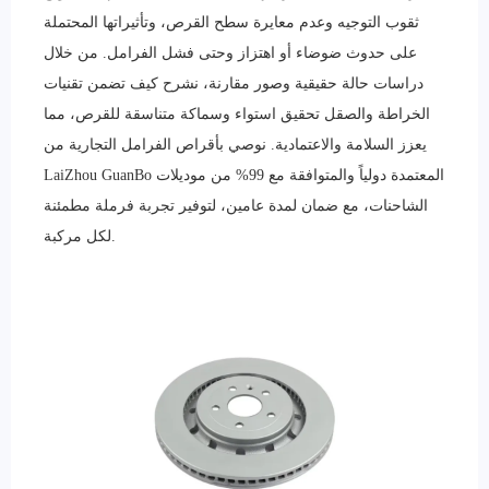
ثقوب التوجيه وعدم معايرة سطح القرص، وتأثيراتها المحتملة
على حدوث ضوضاء أو اهتزاز وحتى فشل الفرامل. من خلال
دراسات حالة حقيقية وصور مقارنة، نشرح كيف تضمن تقنيات
الخراطة والصقل تحقيق استواء وسماكة متناسقة للقرص، مما
يعزز السلامة والاعتمادية. نوصي بأقراص الفرامل التجارية من
LaiZhou GuanBo المعتمدة دولياً والمتوافقة مع 99% من موديلات
الشاحنات، مع ضمان لمدة عامين، لتوفير تجربة فرملة مطمئنة
لكل مركبة.