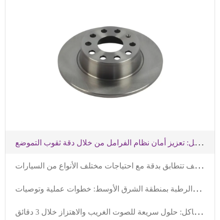
ت
حليل أخطاء تركيب أقراص الفرامل: تعزيز أمان نظام الفرامل من خلال دقة ثقوب التموضع
د
ليل اختيار مجموعات مكابح السوق العالمية: كيف تتطابق بدقة مع احتياجات مختلف الأنواع من السيارات
ا
ختيار حلول حماية طبل الفرامل في الظروف الحارة والرطبة بمنطقة الشرق الأوسط: خطوات عملية وتوصيات
د
ليلك لاختيار قرص الفرامل المناسب وتجنب المشاكل: حلول سريعة للصوت الغريب والاهتزاز خلال 3 دقائق