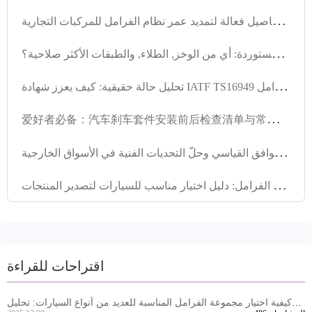
ح
لول معالجة الصدأ لدورة الفرامل في المناطق الرطبة: تفاصيل فعالة لتمديد عمر نظام الفرامل للمركبات التجارية
م
قارنة تقنيات معالجة مكافحة الصدأ للقرصات الفرامل المستوردة: أي من الوخز, الطلاء, والطبقات الأكثر صلاحية؟
ت
حليل حالة حقيقية: كيف يعزز شهادة IATF TS16949 إدارة جودة سلسلة إمداد عجلات الفرامل
爱
好者必备：汽车刹车套件安装前后检查清单与常见误区
ش
ُبَّاك الكبح للمركبات التجارية: دليل التوافق القياسي وحلّ التحديات الفنية في الأسواق الخارجية
ت
حليل أداء ومواد مجموعات الفرامل: دليل اختيار مناسب للسيارات لتصدير المنتجات
اقتراحات للقراءة
كيفية اختيار مجموعة الفرامل المناسبة للعديد من أنواع السيارات: تحليل