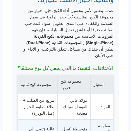
عندما يتعلق الأمر بتحسين أداء الكبح، فإن اختيار نوع
مجموعة الكبح المناسب يُعدّ حجر الزاوية في ضمان
السلامة والكفاءة على المدى الطويل. سواء كنت فني
صيانة محترفًا أو عاشق تعديل السيارات، فإن فهم
الفروقات الأساسية بين
مجموعات الكبح الفردية
(Single-Piece)
و
المجموعات الثنائية (Dual-Piece)
يمكن أن ينقذك من مشاكل تتعلق بالتركيب أو الأداء أو
حتى الأمان.
الاختلافات التقنية: ما الذي يجعل كل نوع مختلفًا؟
مجموعة كبح
المعيار
مجموعة كبح ثنائية
فردية
فولاذ عالي
مزيج من الصلب +
المواد
القوة أو سبائك
طلاء مقاوم للحرارة
معدنية
(مثل البودرة)
مقاومة
متوسطة (تصل
عالية (تصل إلى