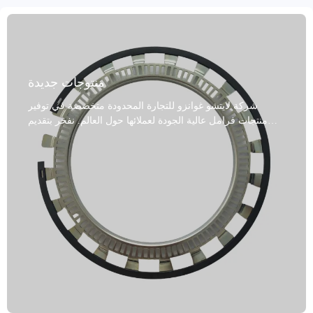
منتوجات جديدة
شركة لايتشو غوانزو للتجارة المحدودة متخصصة في توفير
منتجات فرامل عالية الجودة لعملائها حول العالم. نفخر بتقديم
أطقم تروس حلقات ABS، المصنعة في مقاطعة شاندونغ،
الصين. تخضع هذه المنتجات لعمليات تصنيع دقيقة، تشمل
الخراطة والطحن، وهي متوفرة بألوان متنوعة، منها الرمادي
والأسود والمعدني والذهبي. مصنوعة من الفولاذ ومسحوق
المعادن، وهي موثوقة ومعتمدة وفقًا لمعايير IATF TS16949
وR90 E. تتميز منتجاتنا بأداء عالٍ، ومقاومة للبهتان، وعمر
افتراضي طويل، وصديقة للبيئة، مع خيارات متنوعة. نوفر خيارات
شحن وتغليف متنوعة، تشمل الصناديق والكرتون والمنصات
النقالة والشحن بالجملة. تشمل إجراءات منع الصدأ التزييت
والطلاء والطلاء. يتيح لنا نهجنا المتمحور حول العميل قبول طلبات
تجريبية وتقديم خدمة ما بعد البيع ممتازة. نوصل منتجاتنا خلال 15-
30 يومًا من تأكيد الطلب، موفرين حلول فرامل عالية الجودة
لعملائنا حول العالم.