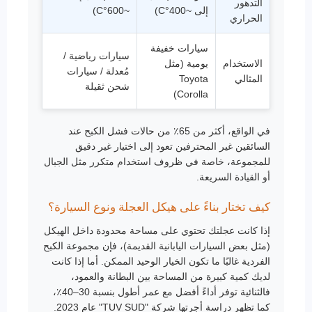
التدهور
إلى ~400°C)
~600°C)
الحراري
سيارات خفيفة
سيارات رياضية /
الاستخدام
يومية (مثل
مُعدلة / سيارات
المثالي
Toyota
شحن ثقيلة
Corolla)
في الواقع، أكثر من 65٪ من حالات فشل الكبح عند
السائقين غير المحترفين تعود إلى اختيار غير دقيق
للمجموعة، خاصة في ظروف استخدام متكرر مثل الجبال
أو القيادة السريعة.
كيف تختار بناءً على هيكل العجلة ونوع السيارة؟
إذا كانت عجلتك تحتوي على مساحة محدودة داخل الهيكل
(مثل بعض السيارات اليابانية القديمة)، فإن مجموعة الكبح
الفردية غالبًا ما تكون الخيار الوحيد الممكن. أما إذا كانت
لديك كمية كبيرة من المساحة بين البطانة والعمود،
فالثنائية توفر أداءً أفضل مع عمر أطول بنسبة 30–40٪،
كما تظهر دراسة أجرتها شركة "TUV SUD" عام 2023.