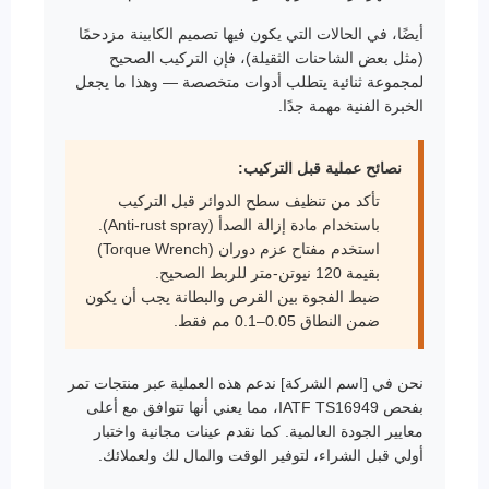
أيضًا، في الحالات التي يكون فيها تصميم الكابينة مزدحمًا
(مثل بعض الشاحنات الثقيلة)، فإن التركيب الصحيح
لمجموعة ثنائية يتطلب أدوات متخصصة — وهذا ما يجعل
الخبرة الفنية مهمة جدًا.
نصائح عملية قبل التركيب:
تأكد من تنظيف سطح الدوائر قبل التركيب
باستخدام مادة إزالة الصدأ (Anti-rust spray).
استخدم مفتاح عزم دوران (Torque Wrench)
بقيمة 120 نيوتن-متر للربط الصحيح.
ضبط الفجوة بين القرص والبطانة يجب أن يكون
ضمن النطاق 0.05–0.1 مم فقط.
نحن في [اسم الشركة] ندعم هذه العملية عبر منتجات تمر
بفحص IATF TS16949، مما يعني أنها تتوافق مع أعلى
معايير الجودة العالمية. كما نقدم عينات مجانية واختبار
أولي قبل الشراء، لتوفير الوقت والمال لك ولعملائك.