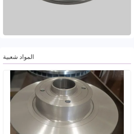
مع أكثر من 99% من طرازات السيارات العالمية، ويلبي
المتطلبات التنظيمية في مختلف الأسواق. معالجات
السطح المضادة للصدأ، مثل أختام الزيت، والطلاء بالرش،
أو الطلاء، تحمي بفعالية من الرطوبة والتآكل، مما يطيل
عمره الافتراضي ويتكيف مع مختلف الظروف المناخية.
تتوفر ألوان قابلة للتخصيص باللون الرمادي، والأسود،
والمعدني، والذهبي، مما يتيح لك التوافق بشكل مرن مع
صورة علامتك التجارية. نقدم دعمًا للطلبات التجريبية،
المواد شعبية
وضمانًا لمدة عامين مع ضمان قطع مسافة 80,000
كيلومتر، وتوصيلًا سريعًا خلال 15-30 يومًا. نحن ملتزمون
بتزويد العملاء التجاريين الدوليين بحلول أنظمة الفرامل
الفعالة من حيث التكلفة والآمنة والمتينة.