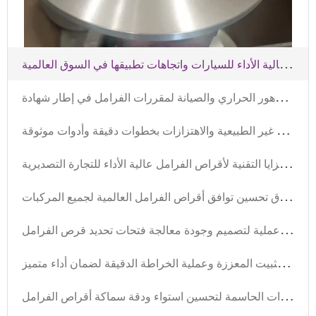
ت
حليل الأداء البيئي لأنظمة الكبح عالية الأداء للسيارات واتجاهات تطبيقها في السوق العالمية
ت
فاصيل معايير اختبار التدهور الحراري والصيانة لمقررات الفرامل في إطار شهادة E - mark الأوروبية
د
ليـل تركيب قرص الفرامل الاحترافي: تجنب الأصوات غير الطبيعية والاهتزازات بخطوات دقيقة وأدوات موثوقة
ت
حليل متعمق للمزايا التقنية لأقراص الفرامل عالية الأداء للتجارة التصديرية
ت
صميم واجهات نظام الفرامل: طرق تحسين توافق أقراص الفرامل العالمية لجميع المركبات
ت
عزيز إدارة أمان الأساطيل: حلول عملية لتصميم وجودة معالجة فتحات تحديد قرص الفرامل
ت
وصية بأقراص فرامل عالية الجودة: دقة ثقوب التثبيت المعززة وعملية الخراطة الدقيقة لضمان أداء متميز
ت
حليل تقنيات الخراطة الفعالة: الخطوات الحاسمة لتحسين استواء ودقة سماكة أقراص الفرامل