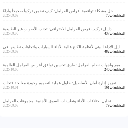
حل مشكلة توافقية أقراص الفرامل: كيف نضمن تركيباً صحيحاً وأداءً
70المشاهدات
2025.09.09
مستقرًا لمختلف أنواع المركبات؟
دليـل تركيب قرص الفرامل الاحترافي: تجنب الأصوات غير الطبيعية
437المشاهدات
2025.09.30
والاهتزازات بخطوات دقيقة وأدوات موثوقة
تحليل الأداء البيئي لأنظمة الكبح عالية الأداء للسيارات واتجاهات تطبيقها في
482المشاهدات
2025.09.09
السوق العالمية
تصميم واجهات نظام الفرامل: طرق تحسين توافق أقراص الفرامل العالمية
246المشاهدات
2025.10.05
لجميع المركبات
تعزيز إدارة أمان الأساطيل: حلول عملية لتصميم وجودة معالجة فتحات
161المشاهدات
2025.10.01
تحديد قرص الفرامل
تحليل اختلافات الأداء وتطبيقات السوق الأجنبية لمجموعات الفرامل
79المشاهدات
2025.09.08
المصنوعة من مواد مختلفة