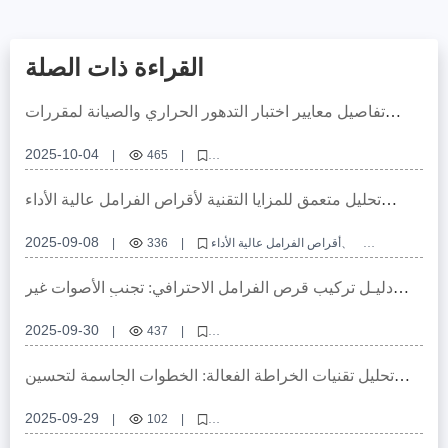
القراءة ذات الصلة
تفاصيل معايير اختبار التدهور الحراري والصيانة لمقررات
الفرامل في إطار شهادة E - mark الأوروبية
2025-10-04
|
465
|
توافق مقررات الفرامل، ثقوب تحديد عالية الدقة، شهادة E - mark الأوروبية،
تخصيص مقررات الفرامل OEM، تصميم توافق وصلات نظام الفرامل
تحليل متعمق للمزايا التقنية لأقراص الفرامل عالية الأداء
للتجارة التصديرية
2025-09-08
أقراص الفرامل عالية الأداء
|
336
|
أقراص فرامل المركبات التجارية
أقراص فرامل سيارات الركاب
شهادة E - MARK R90
شهادة IATF TS16949
دليـل تركيب قرص الفرامل الاحترافي: تجنب الأصوات غير
الطبيعية والاهتزازات بخطوات دقيقة وأدوات موثوقة
2025-09-30
|
437
|
تركيب قرص الفرامل، دقة ثقب التثبيت، معالجة سطح القرص، نظام الفرامل
التجاري، دليل تركيب الفرامل
تحليل تقنيات الخراطة الفعالة: الخطوات الحاسمة لتحسين
استواء ودقة سماكة أقراص الفرامل
2025-09-29
|
102
|
أقراص الفرامل التجارية ، دقة ثقوب التموضع ، تقنيات الخراطة ، استواء سطح