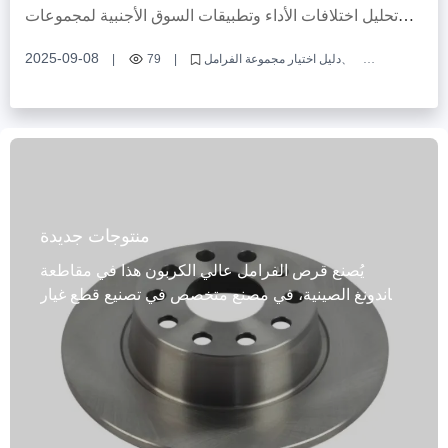
القرص ، سماكة القرص الموحدة
تحليل اختلافات الأداء وتطبيقات السوق الأجنبية لمجموعات
الفرامل المصنوعة من مواد مختلفة
2025-09-08
دليل اختيار مجموعة الفرامل
|
79
|
مقارنة مواد مجموعة تروس الحلقة ABS
اختيار قطع غيار الفرامل للتجارة الخارجية
حكم على قدرة نظام الفرامل على التكيف
تطبيق مجموعة الفرامل عالية الأداء
منتوجات جديدة
يُصنع قرص الفرامل عالي الكربون هذا في مقاطعة
شاندونغ الصينية، في مصنع متخصص في تصنيع قطع غيار
السيارات. وهو مصنوع من مجموعة متنوعة من المواد
عالية الجودة، بما في ذلك الحديد الزهر الرمادي، وGG20،
والفولاذ عالي الكربون. حاصل على شهادة نظام الجودة
IATF TS16949 وشهادة R90 E-mark EU، مما يضمن أداءً
ثابتًا وموثوقًا للفرامل. يتميز بتوازن ديناميكي، وتركيب
دقيق وتشغيل سلس، مع ثقوب تثبيت عالية الدقة. يتوافق