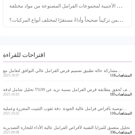
ت
حليل اختلافات الأداء وتطبيقات السوق الأجنبية لمجموعات الفرامل المصنوعة من مواد مختلفة
ح
ل مشكلة توافقية أقراص الفرامل: كيف نضمن تركيباً صحيحاً وأداءً مستقرًا لمختلف أنواع المركبات؟
اقتراحات للقراءة
مشاركة حالة تطبيق تصميم قرص الفرامل عالي التوافق لتعامل مع
118المشاهدات
2025.10.07
الاختلافات في أنظمة الفرامل للمركبات في الأسواق المتعددة
كيف تُحقق مطابقة قرص الفرامل بنسبة تزيد عن 99%؟ تحليل شامل لدقة
185المشاهدات
2025.10.03
ثقوب التثبيت وإدارة الانحرافات البُعدية
توصية بأقراص فرامل عالية الجودة: دقة ثقوب التثبيت المعززة وعملية
110المشاهدات
2025.10.02
الخراطة الدقيقة لضمان أداء متميز
تحليل متعمق للمزايا التقنية لأقراص الفرامل عالية الأداء للتجارة التصديرية
336المشاهدات
2025.09.08