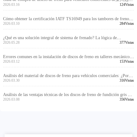
2026.03.16
124Vistas
贸易有限公司: Elegir productos de alto rendimiento con certificación E-
MARK R90
Cómo obtener la certificación IATF TS16949 para los tambores de freno
2026.03.10
284Vistas
de vehículos de pasajeros -莱州冠晫贸易有限公司
¿Qué es una solución integral de sistema de frenado? La lógica de
suministro B2B desde discos de freno hasta kits de frenado
2026.05.28
377Vistas
Errores comunes en la instalación de discos de freno en talleres mecánicos |
Precisión del orificio de posicionamiento y proceso de mecanizado | Discos
2026.03.12
153Vistas
de freno con certificación DOT
Análisis del material de discos de freno para vehículos comerciales: ¿Por
qué la fundición gris GG20 de alta resistencia es la opción preferida para la
2026.03.30
316Vistas
compra global? -莱州冠晫贸易有限公司
Análisis de las ventajas técnicas de los discos de freno de fundición gris de
alta resistencia de Laizhou Guanzuo Trading Co., Ltd. y su valor de
2026.03.08
356Vistas
aplicación en automóviles de pasajeros y comerciales