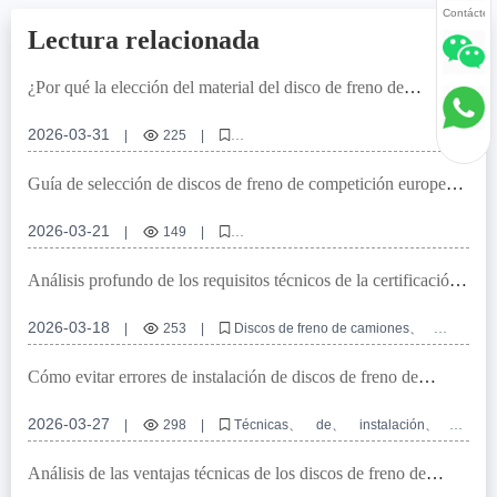
Contácten
Lectura relacionada
¿Por qué la elección del material del disco de freno de
camiones comerciales de alta calidad de Laizhou Guanzuo
Trade Co., Ltd. determina el rendimiento de seguridad de
2026-03-31
|
225
|
frenado?
Discos de freno de camiones comerciales de alta calidad
Materiales de discos de freno de camiones comerciales
Guía de selección de discos de freno de competición europeos |
Hierro gris GG20
Rendimiento de seguridad de frenado
Discos de freno duraderos con certificación CE | Compatibles
Procesamiento mecánico
con MAN/Scania
2026-03-21
|
149
|
discos de freno del equipo europeo
discos de freno con certificación CE
Análisis profundo de los requisitos técnicos de la certificación
discos de freno para vehículos comerciales europeos
IATF TS16949 para el diseño y fabricación de discos de freno
Discos de freno mecanizados con precisión
de camiones -莱州冠晫贸易有限公司
2026-03-18
|
253
|
Discos de freno de camiones
Discos de freno resistentes a altas temperaturas
Certificación IATF TS16949
Diseño de discos de freno
Detección de equilibrio dinámico
Cómo evitar errores de instalación de discos de freno de
Tecnología de tratamiento antirrostante
vehículos comerciales -莱州冠晫贸易有限公司
2026-03-27
|
298
|
Técnicas
de
instalación
de
discos
de
freno
de
vehículos
comerciales
Diseño
de
orificios
de
ubicación
de
discos
Análisis de las ventajas técnicas de los discos de freno de
de
freno
Evitación
de
errores
de
instalación
fundición gris de alta resistencia de Laizhou Guanzuo Trading