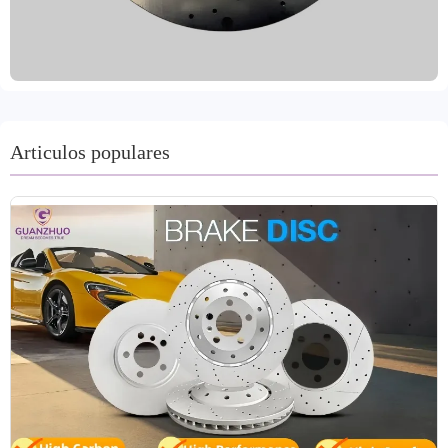
elevadas. Auditados por VCA COP y certificados por
EMARK, estos discos cumplen con la norma
internacional de calidad IATF TS16949 y cuentan con
pruebas de equilibrado dinámico, orificios de
posicionamiento precisos y múltiples tratamientos
antioxidantes (sellos de aceite/pintura), lo que prolonga
eficazmente su vida útil y reduce los costes de
Articulos populares
mantenimiento. El mecanizado utiliza procesos de
torneado y rectificado de precisión para garantizar la
consistencia dimensional y el acabado superficial,
adaptándose a las necesidades de una amplia gama de
modelos de vehículos. Disponemos de etiquetas de marca
personalizadas y soluciones de embalaje para satisfacer las
diversas necesidades de compra de clientes B2B globales.
Los plazos de entrega son de tan solo 15 a 30 días.