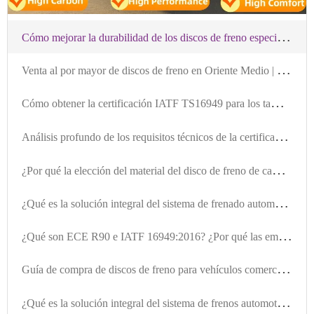
C
ómo mejorar la durabilidad de los discos de freno especiales para vehículos comerciales: Análisis del hierro gris de alta resistencia y la tecnología de tratamiento térmico - Laizhou Guanzuo Trading Co., Ltd.
V
enta al por mayor de discos de freno en Oriente Medio | Venta directa de fábrica, reduciendo los costes de adquisición.
C
ómo obtener la certificación IATF TS16949 para los tambores de freno de vehículos de pasajeros -莱州冠晫贸易有限公司
A
nálisis profundo de los requisitos técnicos de la certificación IATF TS16949 para el diseño y fabricación de discos de freno de camiones -莱州冠晫贸易有限公司
¿
Por qué la elección del material del disco de freno de camiones comerciales de alta calidad de Laizhou Guanzuo Trade Co., Ltd. determina el rendimiento de seguridad de frenado?
¿
Qué es la solución integral del sistema de frenado automotriz y cómo los compradores B2B deben entender su alcance y valor?
¿
Qué son ECE R90 e IATF 16949:2016? ¿Por qué las empresas exportadoras de sistemas de frenado automotrices deben prestarles atención?
G
uía de compra de discos de freno para vehículos comerciales de莱州冠晫贸易有限公司: Elegir productos de alto rendimiento con certificación E-MARK R90
¿
Qué es la solución integral del sistema de frenos automotrices: La capacidad de suministro integral desde discos de freno hasta kits de frenos