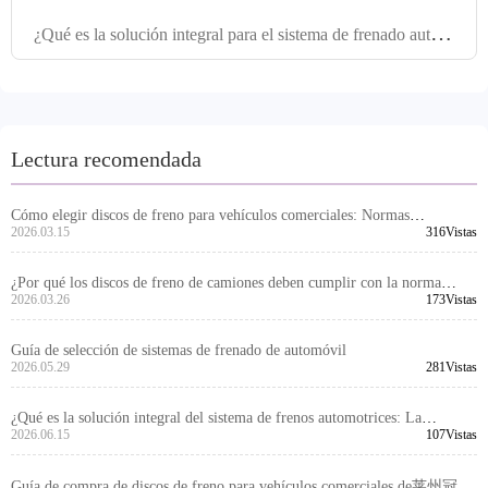
¿
Qué es la solución integral para el sistema de frenado automotriz: Desde el suministro de productos individuales hasta la entrega global de equipos
Lectura recomendada
Cómo elegir discos de freno para vehículos comerciales: Normas
internacionales TS16949 y E - MARK R90 garantizan seguridad y
2026.03.15
316Vistas
duración -莱州冠晫贸易有限公司
¿Por qué los discos de freno de camiones deben cumplir con la norma
2026.03.26
173Vistas
IATF TS16949? -莱州冠晫贸易有限公司
Guía de selección de sistemas de frenado de automóvil
2026.05.29
281Vistas
¿Qué es la solución integral del sistema de frenos automotrices: La
capacidad de suministro integral desde discos de freno hasta kits de frenos
2026.06.15
107Vistas
Guía de compra de discos de freno para vehículos comerciales de莱州冠晫