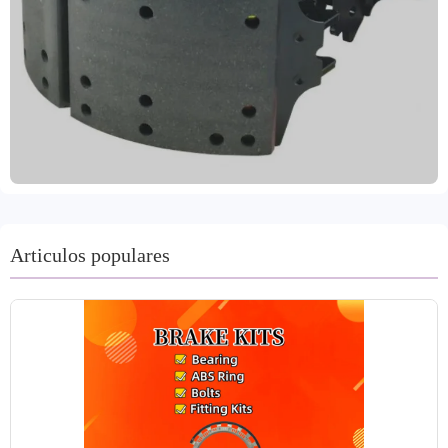
se utilizan en un amplio mercado de Europa, América,
Australia, Asia Pacífico, Oriente Medio y África.
Fabricadas con procesos de producción avanzados y
equipos de precisión, estas pastillas cumplen con estrictos
estándares internacionales de calidad y se someten a
rigurosas pruebas de calidad. Además, han superado la
auditoría COP de VCA y la certificación EMARK. Se
fijan a las pastillas de freno mediante remaches o
adhesivos. Estas pastillas son resistentes al calor y al
desgaste, manteniendo un alto coeficiente de fricción en
condiciones de temperatura y humedad variables. El
Articulos populares
material reduce el ruido de frenado y ofrecemos soporte
técnico integral y un excelente servicio posventa. El plazo
de entrega oscila entre 15 y 30 días.