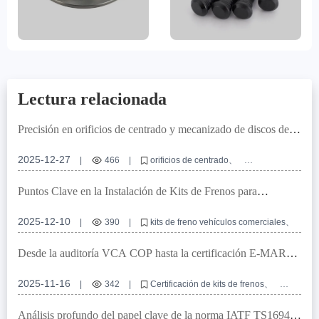
Lectura relacionada
Precisión en orificios de centrado y mecanizado de discos de
freno para mejorar el rendimiento de frenado
2025-12-27
|
466
|
orificios de centrado
mecanizado de discos de freno
instalación de discos de freno
rendimiento de frenado
discos de freno comerciales
Puntos Clave en la Instalación de Kits de Frenos para
Vehículos Comerciales: Desde la Estructura del Cubo Hasta la
Compatibilidad del Caliper
2025-12-10
|
390
|
kits de freno vehículos comerciales
instalación frenos vehículo comercial
compatibilidad estructura cubo
disposición caliper freno
Desde la auditoría VCA COP hasta la certificación E-MARK:
mantenimiento sistema de frenado
Guía completa sobre el proceso de certificación de kits de
frenos
2025-11-16
|
342
|
Certificación de kits de frenos
Auditoría VCA COP
Certificación E-MARK
Sistema de frenado de automóvil
Análisis profundo del papel clave de la norma IATF TS16949