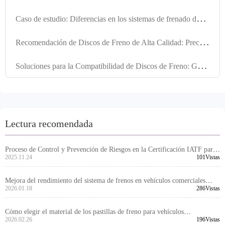
C
aso de estudio: Diferencias en los sistemas de frenado de vehículos de múltiples mercados y diseño de discos de freno de alta adaptabilidad
R
ecomendación de Discos de Freno de Alta Calidad: Precisión en Orificios de Posicionamiento y Mecanizado Preciso para un Rendimiento Óptimo
S
oluciones para la Compatibilidad de Discos de Freno: Garantizando Instalación Precisa y Rendimiento Óptimo en Diversos Vehículos
Lectura recomendada
Proceso de Control y Prevención de Riesgos en la Certificación IATF para
Discos de Freno Automotrices
2025.11.24
101Vistas
Mejora del rendimiento del sistema de frenos en vehículos comerciales
mediante discos de freno duraderos y resistentes a la corrosión
2026.01.18
286Vistas
Cómo elegir el material de los pastillas de freno para vehículos
comerciales: Comparación de prestaciones y análisis de escenarios de
2026.02.26
196Vistas