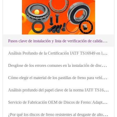
P
asos clave de instalación y lista de verificación de calidad del kit de frenos: Garantizar la tranquilidad después de la venta de los productos de exportación
A
nálisis Profundo de la Certificación IATF TS16949 en la Fabricación de Discos de Freno para Automóviles
D
esglose de los errores comunes en la instalación de discos de freno: Cómo garantizar la seguridad del sistema de frenado mediante la precisión de los orificios de localización
C
ómo elegir el material de los pastillas de freno para vehículos comerciales: Comparación de prestaciones y análisis de escenarios de aplicación entre semimetálicos, de bajo contenido de acero y cerámicos
A
nálisis profundo del papel clave de la norma IATF TS16949 en la fabricación de bujes de freno
S
ervicio de Fabricación OEM de Discos de Freno: Adaptabilidad Global y Respuesta Rápida a Necesidades Específicas
¿
Por qué los discos de freno resistentes al desgaste de alto rendimiento obtienen certificación global? Análisis de IATF TS16949 y R90 E - mark