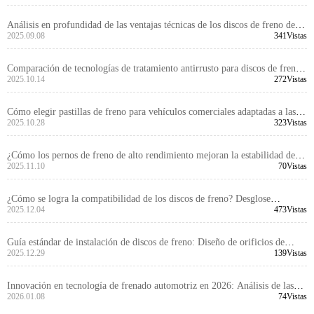
aplicación entre semimetálicos, de bajo contenido de acero y cerámicos
Análisis en profundidad de las ventajas técnicas de los discos de freno de
alto rendimiento para el comercio de exportación
2025.09.08
341Vistas
Comparación de tecnologías de tratamiento antirrusto para discos de freno
importados: ¿Cuál es más duradera, la engrasado, la pintura o el
2025.10.14
272Vistas
recubrimiento?
Cómo elegir pastillas de freno para vehículos comerciales adaptadas a las
normativas locales: Guía de certificaciones de los principales mercados
2025.10.28
323Vistas
globales
¿Cómo los pernos de freno de alto rendimiento mejoran la estabilidad del
sistema de frenado? Análisis del principio técnico y escenarios de
2025.11.10
70Vistas
aplicación
¿Cómo se logra la compatibilidad de los discos de freno? Desglose
detallado del control de tolerancias de dimensiones y el diseño de
2025.12.04
473Vistas
compatibilidad de interfaces de montaje
Guía estándar de instalación de discos de freno: Diseño de orificios de
ubicación precisa y tecnología de torneado de alta calidad
2025.12.29
139Vistas
Innovación en tecnología de frenado automotriz en 2026: Análisis de las
ventajas de los discos de freno de fundición de molibdeno con alto
2026.01.08
74Vistas
contenido de silicio y compuestos cerámicos