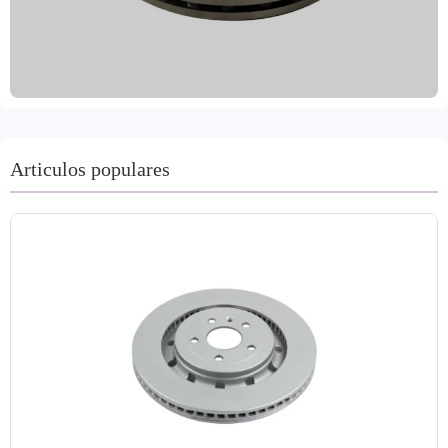
hostiles. Nuestros productos cubren el 99% de los
modelos de vehículos, satisfaciendo así la demanda del
mercado global. Producidos en Shandong, China, se
someten a procesos de mecanizado de precisión como
torneado y rectificado, y están disponibles en una variedad
de colores. Fabricados con materiales de alta calidad como
hierro gris y GG20, cuentan con la certificación de
Articulos populares
normas internacionales como IATF TS16949 y R90 E-
mark. Ofrecemos diversas opciones de embalaje y envío,
incluyendo inmersión en aceite y recubrimiento para
prevenir la oxidación. Nuestro enfoque centrado en el
cliente acepta pedidos de prueba y ofrece una garantía de
dos años y una garantía de 60.000 kilómetros para un
servicio posventa sin preocupaciones.