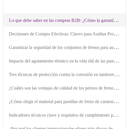
L
o que debe saber en las compras B2B: ¿Cómo la garantía de plazo y kilometraje de los discos de freno reduce el riesgo de la cadena de suministro?
D
ecisiones de Compra Efectivas: Claves para Auditar Proveedores de Bujes de Freno según Normas IATF
G
arantizar la seguridad de los conjuntos de frenos para automóviles: análisis comparativo entre productos certificados e incertificados
I
mpacto del agotamiento térmico en la vida útil de las pastillas de freno y técnicas de detección temprana para vehículos de transporte largo recorrido
T
res técnicas de protección contra la corrosión en tambores de freno: comparación práctica para climas húmedos y extremos
¿
Cuáles son las ventajas de calidad de los pernos de freno certificados por IATF TS16949? Guía esencial para compras internacionales
¿
Cómo elegir el material para pastillas de freno de camiones pesados? Comparación entre materiales semimetálicos, de bajo acero y cerámicos
I
ndicadores técnicos clave y requisitos de cumplimiento para kits de frenos certificados internacionalmente
¿
Por qué los clientes internacionales eligen más discos de freno de acero alto en carbono?