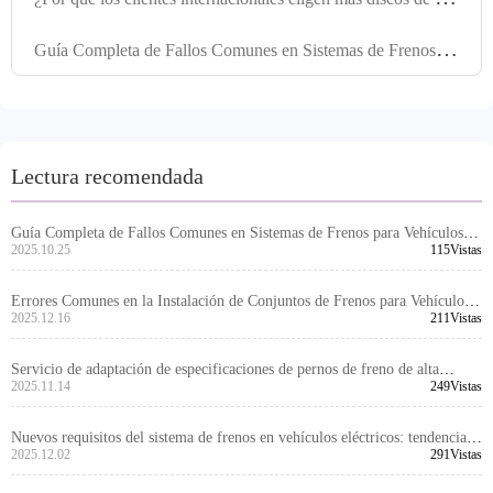
G
uía Completa de Fallos Comunes en Sistemas de Frenos para Vehículos Comerciales: De la Falla por Alta Temperatura a Problemas de Ruido y Polvo
Lectura recomendada
Guía Completa de Fallos Comunes en Sistemas de Frenos para Vehículos
Comerciales: De la Falla por Alta Temperatura a Problemas de Ruido y
2025.10.25
115Vistas
Polvo
Errores Comunes en la Instalación de Conjuntos de Frenos para Vehículos
Comerciales y Cómo Prevenirlos
2025.12.16
211Vistas
Servicio de adaptación de especificaciones de pernos de freno de alta
performance personalizados: Soluciones de adaptación precisa para
2025.11.14
249Vistas
vehículos globales
Nuevos requisitos del sistema de frenos en vehículos eléctricos: tendencias
de compatibilidad y experiencia industrial
2025.12.02
291Vistas