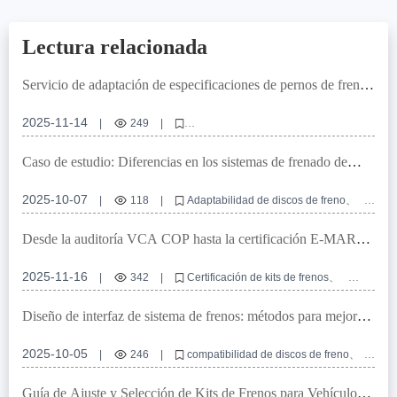
Lectura relacionada
Servicio de adaptación de especificaciones de pernos de freno
de alta performance personalizados: Soluciones de adaptación
precisa para vehículos globales
2025-11-14
|
249
|
Pernos de freno de alta performance
Especificaciones de pernos de freno personalizados
Caso de estudio: Diferencias en los sistemas de frenado de
Accesorios para sistemas de frenado de automóviles
vehículos de múltiples mercados y diseño de discos de freno de
Soluciones de adaptación de pernos de freno
alta adaptabilidad
2025-10-07
|
118
|
Adaptabilidad de discos de freno
Certificación IATF TS16949
Precisión de agujeros de localización
Certificación E - mark europea
Desde la auditoría VCA COP hasta la certificación E-MARK:
Personalización de discos de freno OEM
Guía completa sobre el proceso de certificación de kits de
Diseño de compatibilidad de interfaces de sistemas de frenado
frenos
2025-11-16
|
342
|
Certificación de kits de frenos
Auditoría VCA COP
Certificación E-MARK
Sistema de frenado de automóvil
Diseño de interfaz de sistema de frenos: métodos para mejorar
Normas internacionales de calidad
la compatibilidad global de discos de freno
2025-10-05
|
246
|
compatibilidad de discos de freno
tolerancias de montaje
certificación E-mark R90
diseño modular de frenos
personalización OEM para frenos
Guía de Ajuste y Selección de Kits de Frenos para Vehículos