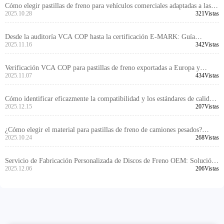
Cómo elegir pastillas de freno para vehículos comerciales adaptadas a las
normativas locales: Guía de certificaciones de los principales mercados
2025.10.28
321Vistas
globales
Desde la auditoría VCA COP hasta la certificación E-MARK: Guía
completa sobre el proceso de certificación de kits de frenos
2025.11.16
342Vistas
Verificación VCA COP para pastillas de freno exportadas a Europa y
América del Norte: Problemas comunes y soluciones (con casos reales)
2025.11.07
434Vistas
Cómo identificar eficazmente la compatibilidad y los estándares de calidad
de los kits de frenos en el mercado B2B de comercio exterior
2025.12.15
207Vistas
¿Cómo elegir el material para pastillas de freno de camiones pesados?
Comparación entre materiales semimetálicos, de bajo acero y cerámicos
2025.10.24
268Vistas
Servicio de Fabricación Personalizada de Discos de Freno OEM: Solución
para Adaptabilidad Global y Diferenciación de Marca
2025.12.06
206Vistas