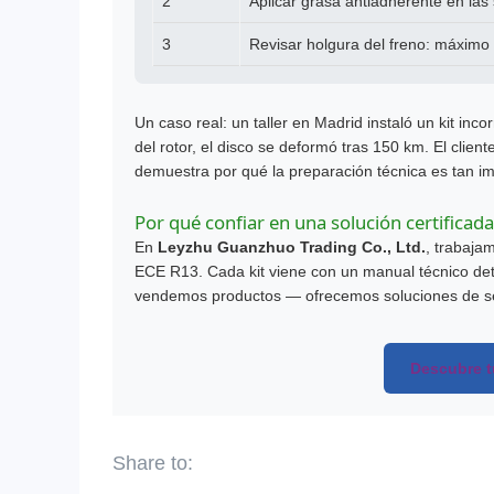
2
Aplicar grasa antiadherente en las 
3
Revisar holgura del freno: máxim
Un caso real: un taller en Madrid instaló un kit i
del rotor, el disco se deformó tras 150 km. El clie
demuestra por qué la preparación técnica es tan i
Por qué confiar en una solución certificada
En
Leyzhu Guanzhuo Trading Co., Ltd.
, trabaja
ECE R13. Cada kit viene con un manual técnico det
vendemos productos — ofrecemos soluciones de 
Descubre tu