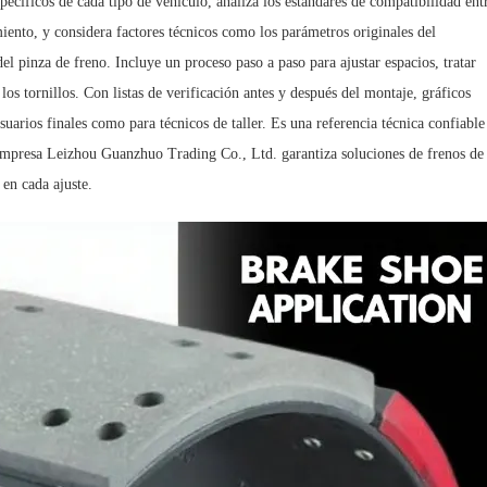
pecíficos de cada tipo de vehículo, analiza los estándares de compatibilidad ent
ento, y considera factores técnicos como los parámetros originales del
del pinza de freno. Incluye un proceso paso a paso para ajustar espacios, tratar
 los tornillos. Con listas de verificación antes y después del montaje, gráficos
usuarios finales como para técnicos de taller. Es una referencia técnica confiable
 empresa Leizhou Guanzhuo Trading Co., Ltd. garantiza soluciones de frenos de
 en cada ajuste.