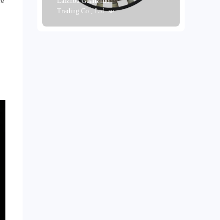
re
Laizhou Guanzhuo
Trading Co., Ltd. se
especializa en ofrecer
productos de freno de
alta calidad a clientes
de todo el mundo. Nos
enorgullece presentar
nuestros kits de corona
dentada ABS,
fabricados en
Shandong, China. Estos
productos se someten a
procesos de mecanizado
de precisión, que
incluyen torneado y
rectificado, y están
disponibles en una
variedad de colores,
como gris, negro,
metalizado y dorado.
Fabricados en acero y
pulvimetalurgia, son