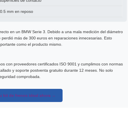
superficies de contacto
o 0.5 mm en reposo
ncorrecto en un BMW Serie 3. Debido a una mala medición del diámetro
nte perdió más de 300 euros en reparaciones innecesarias. Esto
mportante como el producto mismo.
mos con proveedores certificados ISO 9001 y cumplimos con normas
allado y soporte postventa gratuito durante 12 meses. No solo
seguridad comprobada.
 kit de frenos ideal ahora →