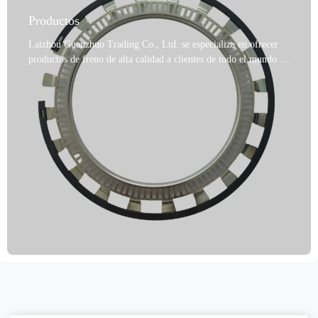
Productos
Laizhou Guanzhuo Trading Co., Ltd. se especializa en ofrecer
productos de freno de alta calidad a clientes de todo el mundo.
Nos enorgullece presentar nuestros kits de corona dentada ABS,
fabricados en Shandong, China. Estos productos se someten a
procesos de mecanizado de precisión, que incluyen torneado y
rectificado, y están disponibles en una variedad de colores, como
gris, negro, metalizado y dorado. Fabricados en acero y
pulvimetalurgia, son fiables y cuentan con las certificaciones
IATF TS16949 y R90 E-mark. Nuestros productos ofrecen alto
rendimiento, resistencia a la decoloración, larga vida útil y son
ecológicos, con una amplia variedad de opciones disponibles.
Ofrecemos diversas opciones de envío y embalaje, como cajas,
cartones, palés y envío a granel. Las medidas de prevención de
la oxidación incluyen aceitado, pintura y recubrimiento. Nuestro
enfoque centrado en el cliente nos permite aceptar pedidos de
prueba y brindar un excelente servicio posventa. Entregamos en
un plazo de 15 a 30 días desde la confirmación del pedido,
proporcionando soluciones de freno de alta calidad a clientes de
todo el mundo.