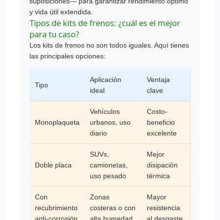
suposiciones— para garantizar rendimiento óptimo
y vida útil extendida.
Tipos de kits de frenos: ¿cuál es el mejor
para tu caso?
Los kits de frenos no son todos iguales. Aquí tienes
las principales opciones:
Aplicación
Ventaja
Tipo
ideal
clave
Vehículos
Costo-
Monoplaqueta
urbanos, uso
beneficio
diario
excelente
SUVs,
Mejor
Doble placa
camionetas,
disipación
uso pesado
térmica
Con
Zonas
Mayor
recubrimiento
costeras o con
resistencia
anti-corrosión
alta humedad
al desgaste