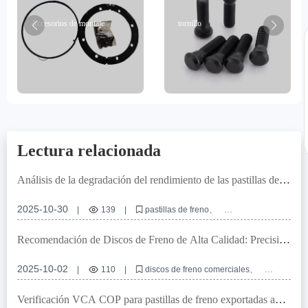
Accesorios de montaje
tornillo
Lectura relacionada
Análisis de la degradación del rendimiento de las pastillas de
freno en diferentes condiciones de carretera
2025-10-30
|
139
|
pastillas de freno
degradación del frenado
mantenimiento del sistema de frenos
análisis de desgaste
seguridad vial
Recomendación de Discos de Freno de Alta Calidad: Precisión
en Orificios de Posicionamiento y Mecanizado Preciso para un
Rendimiento Óptimo
2025-10-02
|
110
|
discos de freno comerciales
precisión orificios de posicionamiento
mecanizado de discos de freno
planitud del disco de freno
Verificación VCA COP para pastillas de freno exportadas a
instalación estándar de frenos