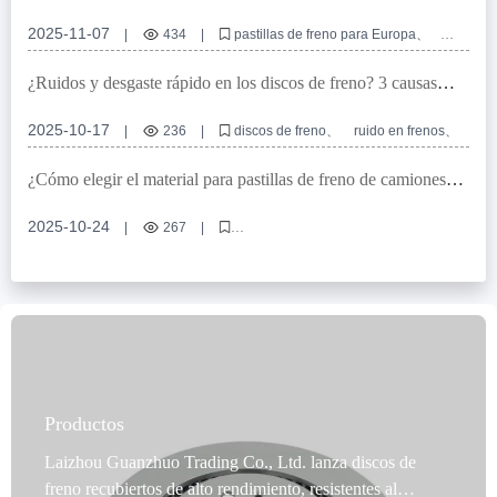
Europa y América del Norte: Problemas comunes y soluciones
(con casos reales)
2025-11-07
|
434
|
pastillas de freno para Europa
certificación VCA COP
EMARK para frenos
control de calidad en pastillas de freno
¿Ruidos y desgaste rápido en los discos de freno? 3 causas
certificación de sistemas de frenado automotriz
principales y soluciones efectivas
2025-10-17
|
236
|
discos de freno
ruido en frenos
desgaste rápido de frenos
mantenimiento de frenos
reparación de frenos
¿Cómo elegir el material para pastillas de freno de camiones
pesados? Comparación entre materiales semimetálicos, de bajo
acero y cerámicos
2025-10-24
|
267
|
pastillas de freno para camiones pesados
materiales para pastillas de freno
comparación de materiales de freno
certificación IATF TS16949
frenos cerámicos para vehículos comerciales
Productos
Laizhou Guanzhuo Trading Co., Ltd. lanza discos de
freno recubiertos de alto rendimiento, resistentes al