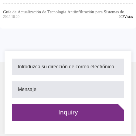
Guía de Actualización de Tecnología Antiinfiltración para Sistemas de
Frenado en Vehículos Comerciales: Soluciones Adaptadas al Clima
2025.10.20
202Vistas
Húmedo de Sudeste Asiático