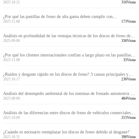
anticorrosión de tambores de freno en ciclos de congelación-descongelación
2025.10.21
316Vistas
en Escandinavia
¿Por qué las pastillas de freno de alta gama deben cumplir con
certificaciones internacionales? Control integral de calidad desde el diseño
2025.11.06
173Vistas
hasta la producción
Análisis en profundidad de las ventajas técnicas de los discos de freno de
alto rendimiento para el comercio de exportación
2025.09.08
336Vistas
¿Por qué los clientes internacionales confían a largo plazo en las pastillas
de freno con certificación EMARK?
2025.11.08
35Vistas
¿Ruidos y desgaste rápido en los discos de freno? 3 causas principales y
soluciones efectivas
2025.10.17
236Vistas
Análisis del desempeño ambiental de los sistemas de frenado automotriz de
alto rendimiento y sus tendencias de aplicación en el mercado global
2025.09.09
484Vistas
Análisis de las diferencias entre discos de freno de vehículos comerciales y
de pasajeros: ¿Por qué la alta compatibilidad es la clave de la exportación?
2025.10.09
315Vistas
¿Cuándo es necesario reemplazar los discos de freno debido al desgaste?
2025.10.31
390Vistas