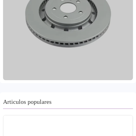
desgaste y a la oxidación, diseñados específicamente para
turismos y vehículos comerciales. Cubren el 99% de los
modelos de vehículos y satisfacen las diversas necesidades
del mercado global. Fabricados con materiales de alta
calidad, como hierro gris de alta calidad, GG20 y acero
con alto contenido de carbono, estos discos combinan
tecnología de mecanizado avanzada con pruebas de
equilibrado dinámico para garantizar un frenado preciso y
estable. La superficie está tratada con múltiples
recubrimientos antioxidantes, lo que mejora
significativamente la resistencia a la corrosión y la vida
útil, garantizando así la seguridad en la conducción. Al
cumplir estrictamente con las certificaciones IATF
TS16949 y R90 E-mark, la calidad de la empresa es fiable
Articulos populares
y ha sido aprobada por la auditoría de calidad
internacional VCA COP. Laizhou Guanzhuo se
compromete a proporcionar a sus clientes globales
accesorios para sistemas de freno seguros, eficientes y