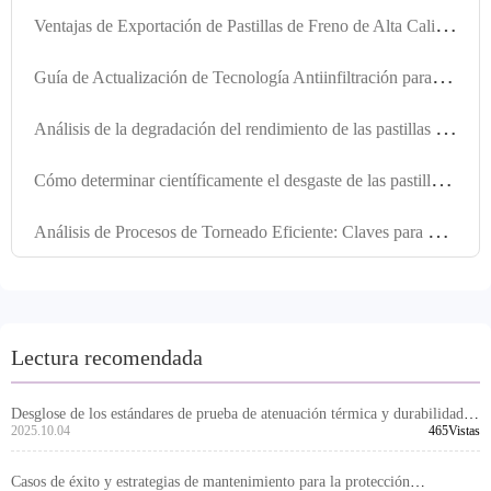
V
entajas de Exportación de Pastillas de Freno de Alta Calidad: Garantía de Rendimiento y Tecnología de Inspección conforme a Normas Internacionales
G
uía de Actualización de Tecnología Antiinfiltración para Sistemas de Frenado en Vehículos Comerciales: Soluciones Adaptadas al Clima Húmedo de Sudeste Asiático
A
nálisis de la degradación del rendimiento de las pastillas de freno en diferentes condiciones de carretera
C
ómo determinar científicamente el desgaste de las pastillas de freno: guía práctica basada en kilómetros recorridos
A
nálisis de Procesos de Torneado Eficiente: Claves para Mejorar la Planicidad y Uniformidad del Espesor de Discos de Freno
Lectura recomendada
Desglose de los estándares de prueba de atenuación térmica y durabilidad
de discos de freno bajo la certificación E-mark europea
2025.10.04
465Vistas
Casos de éxito y estrategias de mantenimiento para la protección