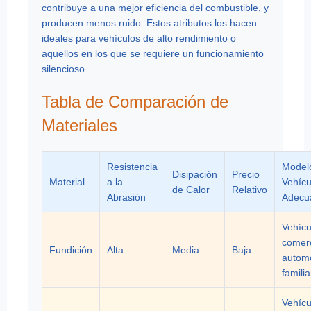
contribuye a una mejor eficiencia del combustible, y
producen menos ruido. Estos atributos los hacen
ideales para vehículos de alto rendimiento o
aquellos en los que se requiere un funcionamiento
silencioso.
Tabla de Comparación de
Materiales
Resistencia
Model
Disipación
Precio
Material
a la
Vehícu
de Calor
Relativo
Abrasión
Adecu
Vehícu
comerc
Fundición
Alta
Media
Baja
automó
famili
Vehícu