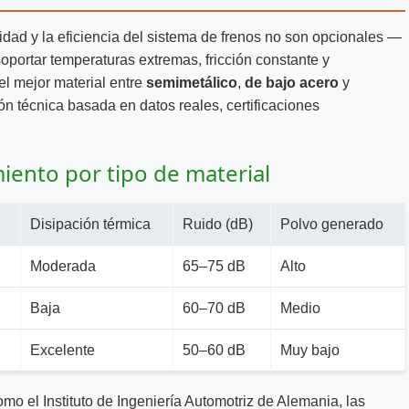
ridad y la eficiencia del sistema de frenos no son opcionales —
oportar temperaturas extremas, fricción constante y
el mejor material entre
semimetálico
,
de bajo acero
y
 técnica basada en datos reales, certificaciones
iento por tipo de material
Disipación térmica
Ruido (dB)
Polvo generado
Moderada
65–75 dB
Alto
Baja
60–70 dB
Medio
Excelente
50–60 dB
Muy bajo
como el
Instituto de Ingeniería Automotriz de Alemania
, las