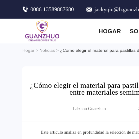
0086 13589887680
jackyqiu@lzguanz
HOGAR
SO
Hogar
>
Noticias
>
¿Cómo elegir el material para pastilla
¿Cómo elegir el material para past
entre materiales semim
Laizhou Guanzhuo
Trading Co., Ltd.
Este artículo analiza en profundidad la selección de ma