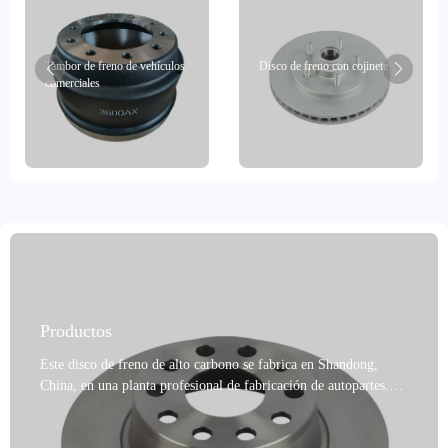
Tambor de freno de vehículos
Disco de freno con cojinete
comerciales
Productos
Este disco de freno de alto carbono se fabrica en Shandong,
China, en una planta profesional de fabricación de autopartes.
Está fabricado con diversos materiales de alta calidad, como
fundición gris, GG20 y acero de alto carbono. Cuenta con las