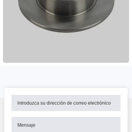
certificaciones del sistema de calidad IATF TS16949 y R90 E-
mark EU, lo que garantiza un frenado estable y fiable.
Equilibrado dinámicamente, ofrece una instalación precisa y un
funcionamiento suave, con orificios de posicionamiento de alta
precisión. Es compatible con más del 99 % de los modelos de
vehículos a nivel mundial y cumple con los requisitos
normativos de diversos mercados. Los tratamientos superficiales
antioxidantes, como retenes de aceite, recubrimiento en aerosol o
revestimiento, protegen eficazmente contra la humedad y la
corrosión, prolongando su vida útil y adaptándose a diversas
condiciones climáticas. Disponibles en colores personalizables en
gris, negro, metalizado y dorado, permiten una combinación
flexible con la imagen de su marca. Ofrecemos soporte para
pedidos de prueba, una garantía de dos años con una garantía de
kilometraje de 80 000 km y entrega rápida en un plazo de 15 a
30 días. Nos comprometemos a proporcionar a los clientes
comerciales internacionales soluciones de sistemas de frenos
rentables, seguras y duraderas.