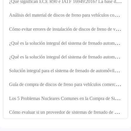
¿
Qué significan ECE R90 e IATF 16949:2016? La base de cumplimiento y calidad de los productos del sistema de frenado
A
nálisis del material de discos de freno para vehículos comerciales: ¿Por qué la fundición gris GG20 de alta resistencia es la opción preferida para la compra global? -莱州冠晫贸易有限公司
C
ómo evitar errores de instalación de discos de freno de vehículos comerciales -莱州冠晫贸易有限公司
¿
Qué es la solución integral del sistema de frenado automotriz? De la oferta de productos individuales a la capacidad de equipamiento de frenos para vehículos enteros
¿
Qué es la solución integral del sistema de frenado automotriz y cómo los compradores B2B deben entender su alcance y valor?
S
olución integral para el sistema de frenado de automóviles: Capacidad de suministro integrado desde discos de freno hasta kits de frenado
G
uía de compra de discos de freno para vehículos comerciales de莱州冠晫贸易有限公司: Elegir productos de alto rendimiento con certificación E-MARK R90
L
os 5 Problemas Nucleares Comunes en la Compra de Sistemas de Frenado de Automóvil para Compradores Extranjeros
C
ómo evaluar si un proveedor de sistemas de frenado de automóvil es adecuado para los mercados de Europa, Estados Unidos y Rusia: Una guía de selección B2B