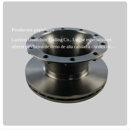
Productos populares
Laizhou Guanzhuo Trading Co., Ltd. se especializa en
ofrecer productos de freno de alta calidad a clientes de
todo el mundo. Nuestros discos de freno para vehículos
comerciales son una opción premium. Diseñados
específicamente para vehículos comerciales, estos discos
se someten a rigurosas pruebas de balanceo dinámico y
sus orificios de posicionamiento precisos garantizan una
instalación impecable. Gracias a su avanzada tecnología
antioxidante, son duraderos y adaptables a entornos
hostiles. Nuestros productos cubren el 99% de los
modelos de vehículos, satisfaciendo así la demanda del
mercado global. Producidos en Shandong, China, se
someten a procesos de mecanizado de precisión como