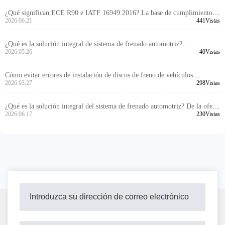
¿Qué significan ECE R90 e IATF 16949:2016? La base de cumplimiento y
calidad de los productos del sistema de frenado
2026.06.21
441Vistas
¿Qué es la solución integral de sistema de frenado automotriz?
Conocimiento de compras B2B desde discos de freno hasta kits de frenado
2026.05.26
40Vistas
Cómo evitar errores de instalación de discos de freno de vehículos
2026.03.27
298Vistas
comerciales -莱州冠晫贸易有限公司
¿Qué es la solución integral del sistema de frenado automotriz? De la oferta
de productos individuales a la capacidad de equipamiento de frenos para
2026.06.17
230Vistas
vehículos enteros