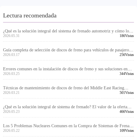
Lectura recomendada
¿Qué es la solución integral del sistema de frenado automotriz y cómo los
compradores B2B deben entender su alcance y valor?
2026.05.31
186Vistas
Guía completa de selección de discos de freno para vehículos de pasajeros y
2026.03.17
256Vistas
comerciales de莱州冠晫贸易有限公司: Análisis de indicadores de
rendimiento y parámetros clave
Errores comunes en la instalación de discos de freno y sus soluciones en
talleres mecánicos de EE. UU. | Cómo evitar vibraciones y ruidos extraños
2026.03.25
344Vistas
| Certificado por el DOT, disponible en EE. UU.
Técnicas de mantenimiento de discos de freno del Middle East Racing
Team | Estándares de mantenimiento y reemplazo en condiciones de alta
2026.03.21
501Vistas
temperatura y polvo - Soluciones de frenado
¿Qué es la solución integral de sistema de frenado? El valor de la oferta
coordinada desde discos de freno hasta kits de frenado
2026.05.23
466Vistas
Los 5 Problemas Nucleares Comunes en la Compra de Sistemas de Frenado
de Automóvil para Compradores Extranjeros
2026.05.22
109Vistas