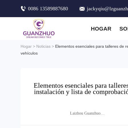
0086 13589887680
jackyqiu@lzguanz
HOGAR
SO
Hogar
>
Noticias
>
Elementos esenciales para talleres de r
vehículos
Elementos esenciales para tallere
instalación y lista de comprobaci
Laizhou Guanzhuo
Trading Co., Ltd.