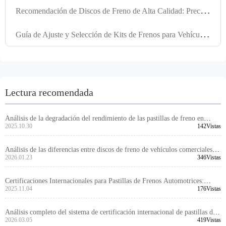
R
ecomendación de Discos de Freno de Alta Calidad: Precisión en Orificios de Posicionamiento y Mecanizado Preciso para un Rendimiento Óptimo
G
uía de Ajuste y Selección de Kits de Frenos para Vehículos Comerciales: Soluciones Técnicas para el Mercado Internacional
Lectura recomendada
Análisis de la degradación del rendimiento de las pastillas de freno en
diferentes condiciones de carretera
2025.10.30
142Vistas
Análisis de las diferencias entre discos de freno de vehículos comerciales y
de pasajeros: ¿Por qué los discos de freno de alta compatibilidad son más
2026.01.23
346Vistas
populares en el mercado internacional?
Certificaciones Internacionales para Pastillas de Frenos Automotrices:
Revisión VCA COP y Requisitos Técnicos EMARK
2025.11.04
176Vistas
Análisis completo del sistema de certificación internacional de pastillas de
freno de automóvil: detalles de la auditoría COP de VCA y los requisitos
2026.03.05
419Vistas