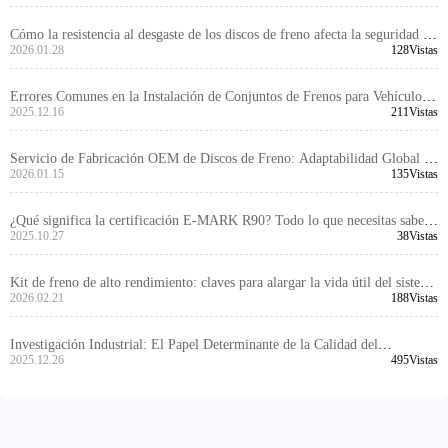
técnicos de la certificación EMARK
Cómo la resistencia al desgaste de los discos de freno afecta la seguridad de
frenado de los vehículos: Análisis técnico y sugerencias de selección
2026.01.28
128Vistas
Errores Comunes en la Instalación de Conjuntos de Frenos para Vehículos
Comerciales y Cómo Prevenirlos
2025.12.16
211Vistas
Servicio de Fabricación OEM de Discos de Freno: Adaptabilidad Global y
Respuesta Rápida a Necesidades Específicas
2026.01.15
135Vistas
¿Qué significa la certificación E-MARK R90? Todo lo que necesitas saber
sobre el acceso al mercado europeo
2025.10.27
38Vistas
Kit de freno de alto rendimiento: claves para alargar la vida útil del sistema
de frenado
2026.02.21
188Vistas
Investigación Industrial: El Papel Determinante de la Calidad del
Mecanizado en el Rendimiento de Discos de Freno
2025.12.26
495Vistas