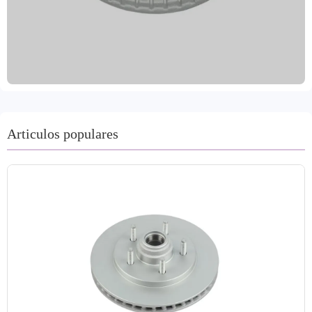
térmica garantiza un rendimiento estable incluso a las altas
temperaturas generadas por frenadas frecuentes. Su
excelente disipación del calor permite un enfriamiento
rápido, lo que prolonga su vida útil. El tratamiento
antioxidante previene eficazmente la oxidación, garantiza
la durabilidad y cumple con las normas medioambientales.
Disponemos de una amplia gama de colores. El producto
cuenta con las certificaciones IATF TS16949 y R90 E-
Articulos populares
mark, cumpliendo con los estándares internacionales de
calidad. Aceptamos pedidos de prueba y ofrecemos una
garantía de dos años y una garantía de 80.000 kilómetros.
El plazo de entrega es de 15 a 30 días tras la confirmación
del pedido.