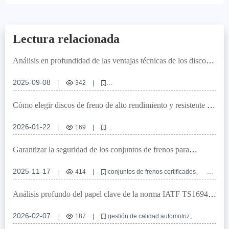
Lectura relacionada
Análisis en profundidad de las ventajas técnicas de los discos
de freno de alto rendimiento para el comercio de exportación
2025-09-08
|
342
|
Discos de freno de alto rendimiento
Discos de freno para vehículos de pasajeros
Cómo elegir discos de freno de alto rendimiento y resistente a
Discos de freno para vehículos comerciales
la corrosión para el 99% de los vehículos
Certificación IATF TS16949
Certificación E-MARK R90
2026-01-22
|
169
|
discos de freno de alto rendimiento
discos de freno antiferrugine
discos de freno compatibles con 99% de vehículos
Garantizar la seguridad de los conjuntos de frenos para
selección de discos de freno
certificación IATF TS16949
automóviles: análisis comparativo entre productos certificados
e incertificados
2025-11-17
|
414
|
conjuntos de frenos certificados
certificación VCA COP
certificación EMARK
seguridad de frenos automotrices
Análisis profundo del papel clave de la norma IATF TS16949
cumplimiento normativo en piezas de automóvil
en la fabricación de bujes de freno
2026-02-07
|
187
|
gestión de calidad automotriz
IATF TS16949
bujes de freno