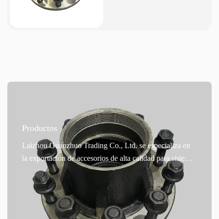
Productos
Laizhou Guanzhuo Trading Co., Ltd. se especializa en
la exportación de accesorios de alta calidad para sistemas
de frenos automotrices. Su producto principal, los cubos
de freno de hierro fundido, se fabrican con precisión
utilizando hierro dúctil de alta calidad. Ofrecen una
excelente resistencia a altas temperaturas y una eficiente