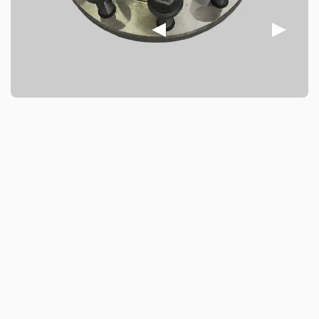
disipación del calor, lo que mejora significativamente la
estabilidad de frenado y la seguridad en la conducción.
Los productos se someten a múltiples tratamientos
antioxidantes, como inmersión en aceite, pulverización o
recubrimiento. Pueden soportar un uso prolongado en
entornos hostiles, como la humedad y la niebla salina,
sin oxidarse ni deformarse, lo que prolonga su vida útil.
Cumplen con el sistema de gestión de calidad IATF
TS16949 y las normas internacionales de certificación
R90 E-mark, cumpliendo con los requisitos regulatorios
de Europa, Estados Unidos, Asia-Pacífico y otros países
y regiones. Admiten pedidos de prueba de lotes
pequeños y soluciones de embalaje con etiquetas
personalizadas, y ofrecen una garantía de dos años, lo
que los convierte en una opción confiable para clientes
de vehículos comerciales y de pasajeros.