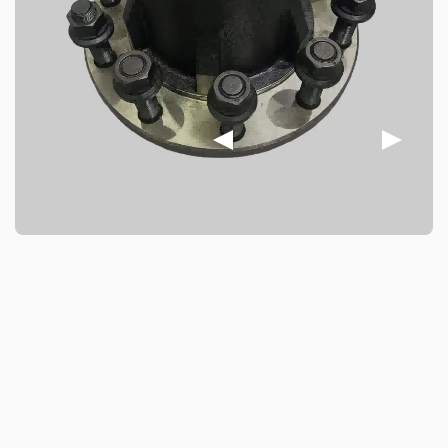
de freno de hierro fundido, se fabrican con precisión
utilizando hierro dúctil de alta calidad. Ofrecen una
excelente resistencia a altas temperaturas y una eficiente
disipación del calor, lo que mejora significativamente la
estabilidad de frenado y la seguridad en la conducción.
Los productos se someten a múltiples tratamientos
antioxidantes, como inmersión en aceite, pulverización o
recubrimiento. Pueden soportar un uso prolongado en
entornos hostiles, como la humedad y la niebla salina,
sin oxidarse ni deformarse, lo que prolonga su vida útil.
Cumplen con el sistema de gestión de calidad IATF
TS16949 y las normas internacionales de certificación
R90 E-mark, cumpliendo con los requisitos regulatorios
de Europa, Estados Unidos, Asia-Pacífico y otros países
y regiones. Admiten pedidos de prueba de lotes
pequeños y soluciones de embalaje con etiquetas
personalizadas, y ofrecen una garantía de dos años, lo