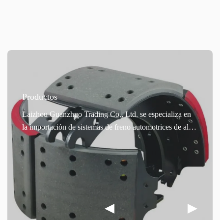
Productos
Laizhou Guanzhuo Trading Co., Ltd. se especializa en
la importación de sistemas de freno automotrices de alta
calidad y se enorgullece de presentar sus pastillas de
freno automotrices de alta gama. Aptas tanto para
turismos como para vehículos comerciales, estas pastillas
de freno se utilizan en un amplio mercado de Europa,
América, Australia, Asia Pacífico, Oriente Medio y
África. Fabricadas con procesos de producción
avanzados y equipos de precisión, estas pastillas