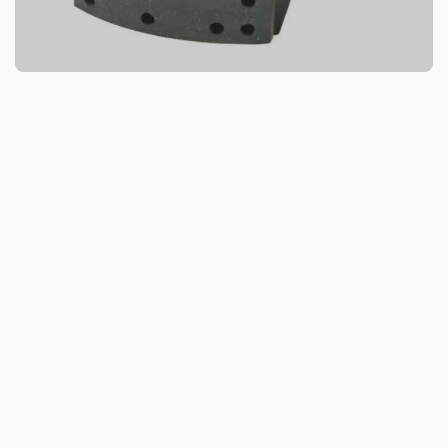
cumplen con estrictos estándares internacionales de
calidad y se someten a rigurosas pruebas de calidad.
Además, han superado la auditoría COP de VCA y la
certificación EMARK. Se fijan a las pastillas de freno
mediante remaches o adhesivos. Estas pastillas son
resistentes al calor y al desgaste, manteniendo un alto
coeficiente de fricción en condiciones de temperatura y
humedad variables. El material reduce el ruido de
frenado y ofrecemos soporte técnico integral y un
excelente servicio posventa. El plazo de entrega oscila
entre 15 y 30 días.