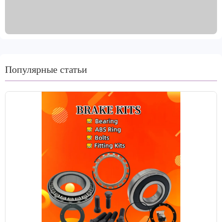
безупречную установку. Благодаря передовой
технологии защиты от ржавчины они долговечны и
адаптируются к суровым условиям. Наша продукция
охватывает 99% моделей транспортных средств,
удовлетворяя спрос мирового рынка. Произведенные
в Шаньдуне, Китай, они подвергаются
Популярные статьи
прецизионной обработке, такой как точение и
шлифование, и доступны в различных цветах.
Изготовленные из высококачественных материалов,
таких как серый чугун и GG20, они
сертифицированы по международным стандартам,
таким как IATF TS16949 и R90 E-mark. Мы
предлагаем различные варианты упаковки и
доставки, включая погружение в масло и нанесение
покрытия для защиты от ржавчины. Наш
клиентоориентированный подход предполагает
прием пробных заказов и предоставление
двухлетней гарантии и гарантии пробега в 60 000
километров для беспроблемного послепродажного