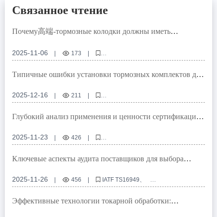
Связанное чтение
Почему高端-тормозные колодки должны иметь
международные сертификаты? Практический анализ
контроля качества от проектирования до производства
2025-11-06
|
173
|
международные сертификаты тормозных колодок
VCA COP аудит
EMARK сертификация тормозной системы
Типичные ошибки установки тормозных комплектов для
управление качеством в производстве тормозных колодок
коммерческого транспорта: анализ и меры профилактики
высококачественные тормозные колодки
2025-12-16
|
211
|
тормозной комплект для коммерческого транспорта
совместимость тормозных систем
Глубокий анализ применения и ценности сертификации
установка ABS-зубчатого венца
IATF TS16949 в производстве тормозных дисков для
правильная затяжка тормозных деталей
автомобилей
2025-11-23
|
426
|
проверка тормозной системы
сертификация IATF TS16949 для тормозных дисков
управление качеством в автомобильной промышленности
Ключевые аспекты аудита поставщиков для выбора
контроль качества компонентов тормозной системы
тормозных ступиц по стандарту IATF в автомобильной
повышение надежности тормозных дисков
промышленности
2025-11-26
|
456
|
IATF TS16949
аудит поставщиков автомобильных компонентов
аудитор поставщиков тормозных ступиц
управление качеством в автопроме
Эффективные технологии токарной обработки:
сертификация автокомпонентов
контроль цепочки поставок
ключевые этапы повышения ровности и равномерности