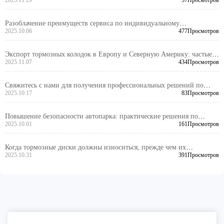
правильно подобрать по конструкции ступицы и расположению
2025.11.29
57Просмотров
суппортов
Разоблачение преимуществ сервиса по индивидуальному
изготовлению OEM-тормозных дисков и механизма быстрого
2025.10.06
477Просмотров
реагирования
Экспорт тормозных колодок в Европу и Северную Америку: частые
проблемы и решения при аудите VCA COP (с примерами)
2025.11.07
434Просмотров
Свяжитесь с нами для получения профессиональных решений по
индивидуальному изготовлению тормозных дисков — гарантируем
2025.10.17
83Просмотров
безупречные закупки
Повышение безопасности автопарка: практические решения по
проектированию и качеству обработки отверстий тормозных дисков
2025.10.01
161Просмотров
Когда тормозные диски должны износиться, прежде чем их
необходимо заменить?
2025.10.31
391Просмотров