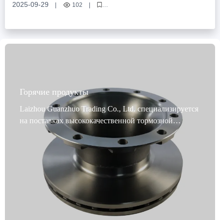
толщины тормозных дисков
2025-09-29
|
102
|
тормозные диски коммерческих автомобилей
точность定位孔
токарная обработка тормозных дисков
ровность тормозного диска
стандарты IATF TS16949
Горячие продукты
Laizhou Guanzhuo Trading Co., Ltd. специализируется
на поставках высококачественной тормозной
продукции клиентам по всему миру. Наши
тормозные диски для коммерческих транспортных
средств являются первоклассным выбором для
тормозов коммерческих транспортных средств.
Разработанные специально для коммерческих
транспортных средств, эти диски проходят строгие
испытания на динамическую балансировку, а точное
позиционирование отверстий обеспечивает