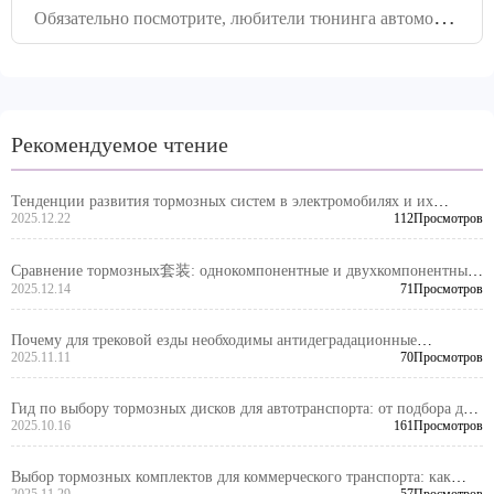
О
бязательно посмотрите, любители тюнинга автомобилей: Чек-лист проверок до и после установки тормозного комплекта и распространенные ошибки
Рекомендуемое чтение
Тенденции развития тормозных систем в электромобилях и их
влияние на дизайн экспортных тормозных комплектов
2025.12.22
112Просмотров
Сравнение тормозных套装: однокомпонентные и двухкомпонентные
системы
2025.12.14
71Просмотров
Почему для трековой езды необходимы антидеградационные
тормозные болты: материалы и практические испытания
2025.11.11
70Просмотров
Гид по выбору тормозных дисков для автотранспорта: от подбора до
доставки — как найти высокое соотношение цены и качества
2025.10.16
161Просмотров
Выбор тормозных комплектов для коммерческого транспорта: как