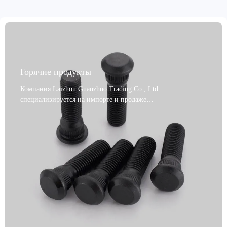
Горячие продукты
Компания Laizhou Guanzhuo Trading Co., Ltd.
специализируется на импорте и продаже
высококачественных автомобильных тормозных систем и
предлагает высокопроизводительные тормозные болты.
Этот продукт, производимый в Шаньдуне, Китай,
относится к категории тормозных комплектов и пользуется
популярностью во всем мире. Высокая производительность,
устойчивость к выцветанию и длительный срок службы
обеспечивают надежную поддержку торможения, а также
экологичность и соответствие тенденциям развития зеленой
экономики. Доступный в различных вариантах дизайна, он
доступен в сером, черном, металлическом и золотом цветах.
Изготовленный из нержавеющей стали и алюминиевого