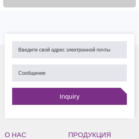
сплава, он подвергается механической обработке, такой как
точение и шлифование, для достижения высокой точности
размеров. Он также сертифицирован по стандартам IATF
TS16949 и R90 E-mark, что гарантирует качество. Доступны
различные варианты доставки и упаковки, включая
коробки, картонные коробки, поддоны и насыпью, а также
используются методы защиты от ржавчины, такие как
смазывание, покраска и нанесение покрытия. Мы
принимаем пробные заказы и предоставляем отличное
послепродажное обслуживание с доставкой в ​​течение 15–30
дней с момента подтверждения заказа.
О НАС
ПРОДУКЦИЯ