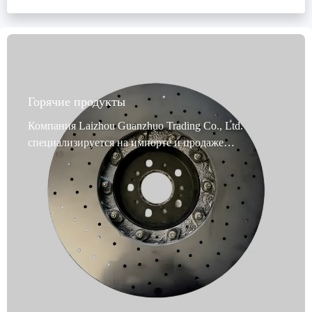
экологические стандарты тормозных продуктов
пробный заказ
гарантийная политика
международная сертификация автомобильных деталей
Горячие продукты
Компания Laizhou Guanzhuo Trading Co., Ltd.
специализируется на импорте и продаже
высококачественных тормозных дисков. Её
основной продукт – специально обработанные
тормозные диски – предназначен для легковых и
коммерческих автомобилей. Изготовленные из
высокопрочного серого чугуна (например, GG20 и
G3000), эти диски проходят сложную термическую
обработку для повышения износостойкости и
стабильности торможения, обеспечивая надёжную
работу даже при больших нагрузках. Прошедшие
проверку VCA COP и сертификацию EMARK, эти