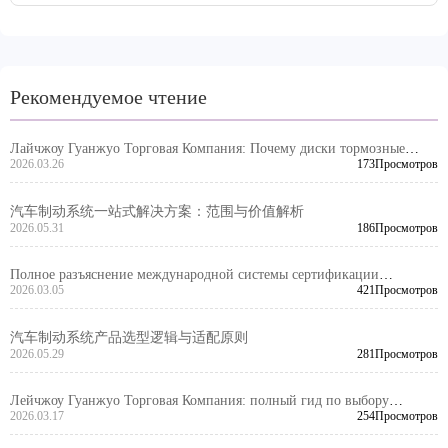
Рекомендуемое чтение
Лайчжоу Гуанжуо Торговая Компания: Почему диски тормозные
грузовиков должны соответствовать стандарту IATF TS16949?
2026.03.26
173Просмотров
汽车制动系统一站式解决方案：范围与价值解析
2026.05.31
186Просмотров
Полное разъяснение международной системы сертификации
тормозных колодок автомобилей: детальное описание требованиям
2026.03.05
421Просмотров
VCA COP-ревизии и сертификации EMARK - Лайчжоу Гуаньцжуан
Торговая Компания
汽车制动系统产品选型逻辑与适配原则
2026.05.29
281Просмотров
Лейчжоу Гуанжуо Торговая Компания: полный гид по выбору
тормозных дисков для легковых и коммерческих автомобилей
2026.03.17
254Просмотров