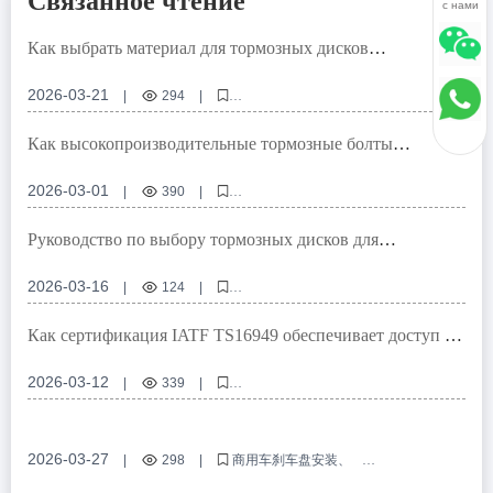
Связанное чтение
с нами
Как выбрать материал для тормозных дисков
коммерческих автомобилей? Почему GG20 стал главным
выбором по всему миру? -莱州冠晫贸易有限公司
2026-03-21
|
294
|
Выбор материала для тормозных дисков коммерческих
автомобилей
Как высокопроизводительные тормозные болты
Тормозные диски из серого чугуна GG20
повышают безопасность торможения автомобилей?
Технология антикоррозионной обработки тормозных дисков
Технические принципы и сценарии применения
2026-03-01
|
390
|
Безопасность тормозной системы коммерческих автомобилей
Высокопроизводительные тормозные болты
Динамическая балансировка тормозных дисков
Безопасность автомобильного торможения
Руководство по выбору тормозных дисков для
Антидеградационные свойства тормозных болтов
коммерческих автомобилей от莱州冠晫贸易有限公司:
Нержавеющие тормозные болты
Как выбрать продукты, соответствующие сертификату E-
2026-03-16
|
124
|
Алюминиевые тормозные болты
MARK R90
Руководство по выбору тормозных дисков для коммерческих
автомобилей
Как сертификация IATF TS16949 обеспечивает доступ к
Тормозные диски с сертификатом E-MARK R90
глобальному рынку тормозных барабанов легковых
Решения для высокопроизводительных тормозных систем
автомобилей? Технический анализ и руководство по
2026-03-12
|
339
|
Тормозные диски из высокоуглеродистого серого чугуна
применению в отрасли -莱州冠晫贸易有限公司
тормозные барабаны легковых автомобилей
Тормозные диски с сертификатом IATF16949
сертификация IATF TS16949
сертификация R90 E - mark
качество автомобильных тормозных систем
2026-03-27
|
298
|
商用车刹车盘安装
тестирование тормозных барабанов
刹车盘定位孔设计
刹车盘安装误差避免
商用车制动系统维护
процесс контроля качества