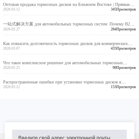
Оптовая продажа тормозных дисков на Ближнем Востоке | Прямые
продажи от производителя, снижение затрат на закупку
2026.03.12
345Просмотров
一站式解决方案 для автомобильных тормозных систем: Почему B2B -
2026.05.27
284Просмотров
закупки все чаще обращаются к整套交付
Как повысить долговечность тормозных дисков для коммерческих
автомобилей? Анализ высокопрочного серого чугуна и термической
2026.03.07
435Просмотров
обработки - Лайчжоу Гуанчжуан Трейдинг Ко., Лтд.
Что такое комплексное решение для автомобильных тормозных
систем: от единичных товаров до глобальной поставки комплектов
2026.05.25
99Просмотров
Распространенные ошибки при установке тормозных дисков в
автосервисах | Точность позиционирования отверстий и процесс
2026.03.12
153Просмотров
обработки | Тормозные диски, сертифицированные DOT