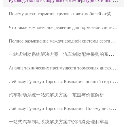
П
очему диски тормозов грузовых автомобилей от莱州冠晫贸易有限公司 должны иметь сертификат IATF TS16949? Как технические стандарты обеспечивают безопасность вождения
Ч
то такое комплексное решение для тормозной системы: ценность协同 поставки от тормозных дисков до комплектов тормозов
П
олное разъяснение международной системы сертификации тормозных колодок автомобилей: детальное описание требованиям VCA COP-ревизии и сертификации EMARK - Лайчжоу Гуаньцжуан Торговая Компания
一
站式制动系统解决方案：汽车制动配件采购的系统化趋势
А
нализ технических преимуществ тормозных дисков из высокопрочного серого чугуна и их ценность для легковых и коммерческих автомобилей -莱州冠晫贸易有限公司
Л
ейчжоу Гуанжуо Торговая Компания: полный гид по выбору тормозных дисков для легковых и коммерческих автомобилей
汽车制动系统一站式解决方案：范围与价值解析
Л
айчжоу Гуанжуо Торговая Компания: Почему диски тормозные грузовиков должны соответствовать стандарту IATF TS16949?
一站式汽车制动系统解决方案中的特殊处理刹车盘