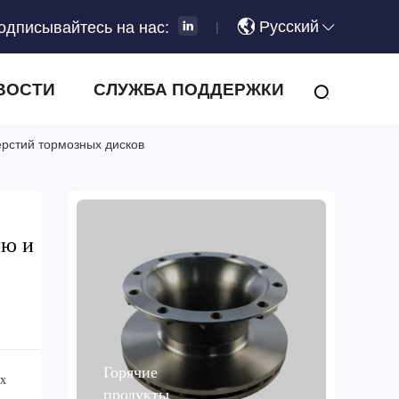
Русский
одписывайтесь на нас:
|
ВОСТИ
СЛУЖБА ПОДДЕРЖКИ
ерстий тормозных дисков
ию и
Горячие
ях
продукты