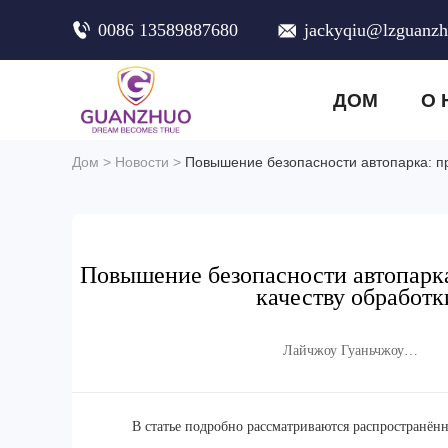
0086 13589887680
jackyqiu@lzguanz
ДОМ
О 
Дом
>
Новости
>
Повышение безопасности автопарка: пр
Повышение безопасности автопарк
качеству обработк
Лайчжоу Гуаньчжоу
Торговая Компания,
ООО.
В статье подробно рассматриваются распространён