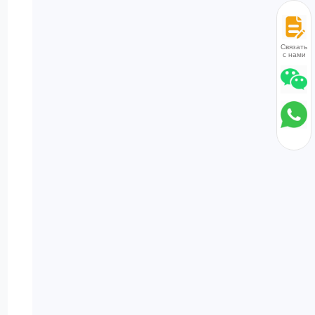
покрытия для
защиты от
ржавчины. Наш
Связаться
с нами
клиентоориентированный
подход
предполагает
прием пробных
заказов и
предоставление
двухлетней
гарантии и
гарантии пробега в
60 000 километров
для
беспроблемного
послепродажного
обслуживания.