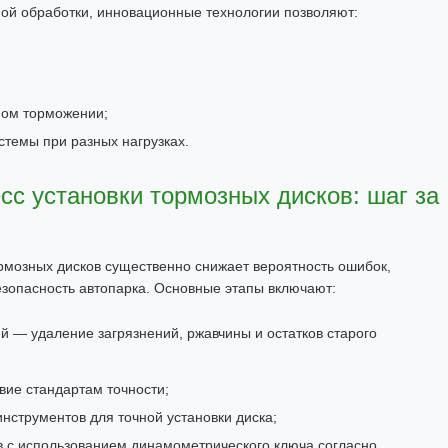
ой обработки, инновационные технологии позволяют:
ном торможении;
стемы при разных нагрузках.
с установки тормозных дисков: шаг за
рмозных дисков существенно снижает вероятность ошибок,
езопасность автопарка. Основные этапы включают:
й — удаление загрязнений, ржавчины и остатков старого
вие стандартам точности;
струментов для точной установки диска;
 с использованием динамометрического ключа согласно