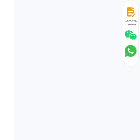
методы защиты от
ржавчины, такие
как смазывание,
Связаться
с нами
покраска и
нанесение
покрытия. Мы
принимаем
пробные заказы и
предоставляем
отличное
послепродажное
обслуживание с
доставкой в ​​
течение 15–30 дней
с момента
подтверждения
заказа.