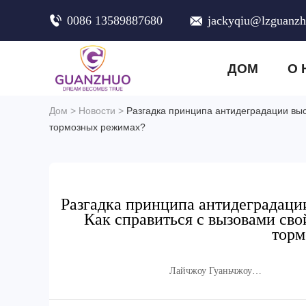
0086 13589887680
jackyqiu@lzguanz
ДОМ
О 
Дом
>
Новости
>
Разгадка принципа антидеградации вы
тормозных режимах?
Разгадка принципа антидеградаци
Как справиться с вызовами св
торм
Лайчжоу Гуаньчжоу
Торговая Компания,
ООО.