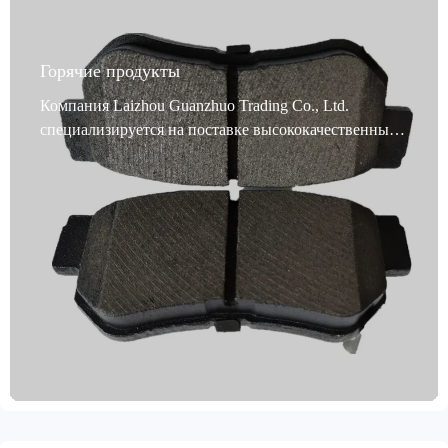
Горячие продукты
Компания Laizhou Guanzhuo Trading Co., Ltd.
специализируется на поставке высококачественных
тормозных колодок для коммерческого транспорта,
разработанных специально для большегрузных
автомобилей, таких как грузовики и автобусы.
Благодаря использованию различных современных
материалов, включая полуметаллические,
низколегированные, керамические и безмедные
керамические, эти тормозные колодки для
коммерческого транспорта обладают
исключительной устойчивостью к высоким
температурам (от -50 °C до 700 °C), эффективно
сокращая тормозной путь и повышая безопасность
вождения. Сертифицированные по стандартам IATF
TS16949 и E-MARK R90, они соответствуют