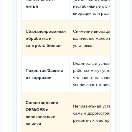
литья
нестабильные отливки могут п
вибрации или растрескиванию
Сбалансированная
Снижение вибрации помогает
обработка и
количество жалоб на вибрац
контроль биения
установки.
Влажность и условия хранени
Покрытие/Защита
районах могут ускорить проц
от коррозии
что влияет на качество товаро
увеличивает количество возвр
Сопоставление
Неправильная установка може
OEM/OES и
самым дорогостоящим возвра
перекрестные
ремонтных мастерских.
ссылки