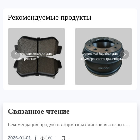
Рекомендуемые продукты
Тормозные колодки для
Тормозной барабан для
коммерческих
коммерческого транспорта
транспортных средств
Связанное чтение
Рекомендация продуктов тормозных дисков высокого
качества: обеспечение точности позиционных отверстий
и качества токарной обработки, повышение
2026-01-01
|
160
|