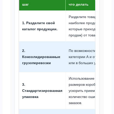
шаг
что делать
Разделите
товары категор
1. Разделите свой
наиболее продаваемых то
каталог продукции.
которые приходится прим
продаж) от товаров катего
2.
По возможности объединя
Консолидированные
категории А и отправляйт
грузоперевозки
или в больших упаковках.
Использование стандарти
3.
размеров коробок и этике
Стандартизированная
ускорить приемку и умень
упаковка
количество ошибок при ко
заказов.