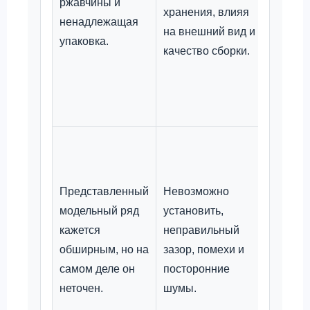
ржавчины и
хранения, влияя
хране
ненадлежащая
на внешний вид и
прове
упаковка.
качество сборки.
гермет
внутре
пакета
высых
Провер
исполь
ориги
Представленный
Невозможно
детали
модельный ряд
установить,
выпуск
кажется
неправильный
двигат
обширным, но на
зазор, помехи и
необх
самом деле он
посторонние
подтв
неточен.
шумы.
соотве