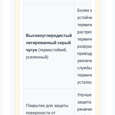
Более высокая
устойчивость к
термическому
растрескиванию и
Высокоуглеродистый
термическому
легированный серый
разрушению, что
чугун
(термостойкий,
приводит к
усиленный)
увеличению срока
службы при
термической
усталости.
Улучшенная
защита от
Покрытие для защиты
ржавчины и
поверхности от