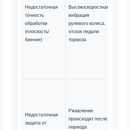
Недостаточная
Высокоскоростная
выход
точность
вибрация
продук
обработки
рулевого колеса,
оборот
(плоскость/
отскок педали
прове
биение)
тормоза
выбор
провер
регист
резуль
прибы
Подтв
эффек
систе
Ржавление
и пров
Недостаточная
происходит после
устойч
защита от
периода
солево