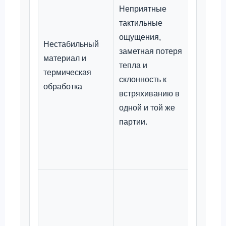
просл
Неприятные
партий
тактильные
соотве
ощущения,
Нестабильный
матер
заметная потеря
материал и
специ
тепла и
термическая
для об
склонность к
обработка
едино
встряхиванию в
твердо
одной и той же
размер
партии.
прово
выбор
провер
Требуе
соблю
станда
контро