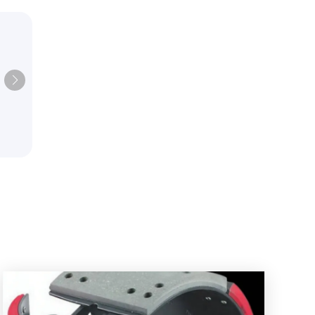
Высококачественные чугунны
тормозные ступицы, подходя
 и
импорта легковых и коммерче
е
автомобилей, с высокой
еских
термостойкостью и устойчиво
ржавчине.