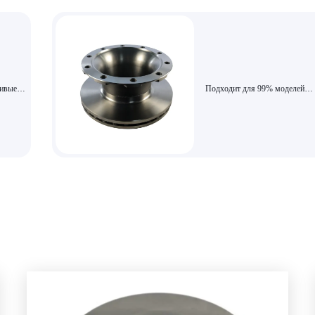
ивые к
Подходит для 99% моделей
коммерческих автомобилей,
ая
специальные антикоррозийные
динамически балансировочны
тормозные диски для коммерч
автомобилей.