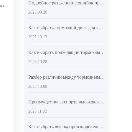
Подробное разъяснение ошибок при установке тормозных дисков: как использовать точность позиционных отверстий для обеспечения безопасности тормозной системы
ить
2025.09.28
Как выбрать тормозной диск для легкового автомобиля по соотношению цена/качество: ключевые параметры материалов, точности и сертификации
2025.10.13
Как выбрать подходящие тормозные колодки для коммерческих автомобилей в соответствии с местными нормами? Руководство по мировым основным стандартам сертификации
2025.10.28
Разбор различий между тормозными дисками коммерческих и легковых автомобилей: почему высокая совместимость является ключом к экспорту?
2025.10.09
Преимущества экспорта высококачественных тормозных колодок — гарантия производительности и международные стандарты контроля
2025.11.02
Как выбрать высокопроизводительные и износостойкие тормозные диски, подходящие для 99% автомобилей? Технический анализ и руководство по выбору