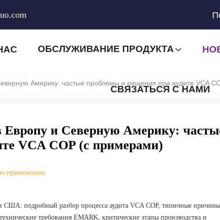
huo.com
П
ОБСЛУЖИВАНИЕ ПРОДУКТА
НАС
НО
 Северную Америку: частые проблемы и решения при аудите VCA C
СВЯЗАТЬСЯ С НАМИ
в Европу и Северную Америку: часты
ите VCA COP (с примерами)
по применению
 и США: подробный разбор процесса аудита VCA COP, типичные причин
 технические требования EMARK, критические этапы производства и