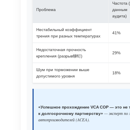
Частота 
Проблема
данным
аудита)
Нестабильный коэффициент
41%
трения при разных температурах
Недостаточная прочность
29%
крепления (разрыв铆钉)
Шум при торможении выше
18%
допустимого уровня
«Успешное прохождение VCA COP — это не т
— эксперт по 
к долгосрочному партнерству»
автопроизводителей (ACEA).