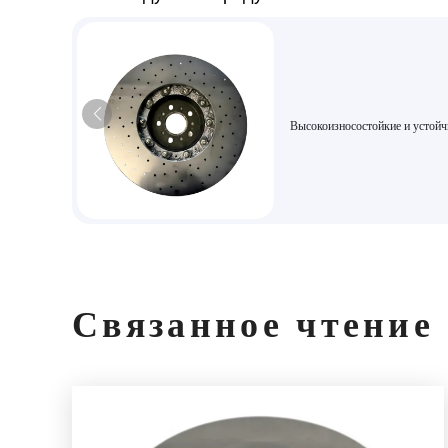
Высокоизносостойкие и устойч
ржавчине термообработанные
тормозные диски | Прецизионн
обработка для легковых и
коммерческих автомобилей
Связанное чтение