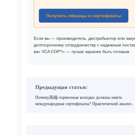
Получить образцы и сертификаты
Если вы — производитель, дистрибьютор или заку
долгосрочному сотрудничеству с надежным поставщ
вас VCA COP?» — лучше заранее быть готовым.
Предыдущая статья:
Почему高端-тормозные колодки должны иметь
международные сертификаты? Практический анализ
контроля качества от проектирования до производства