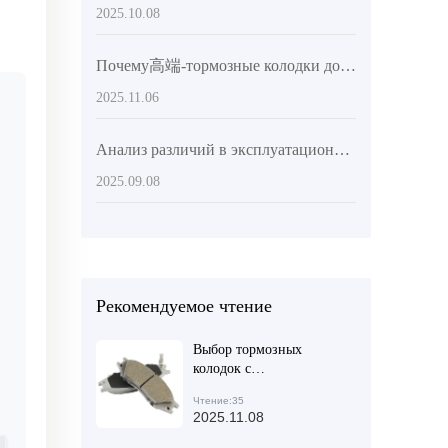
2025.10.08
Почему高端-тормозные колодки должны иметь международные сертификаты? Практический анализ контроля качества от проектирования до производства
2025.11.06
й
Анализ различий в эксплуатационных характеристиках и применения на зарубежном рынке тормозных комплектов, изготовленных из различных материалов
2025.09.08
Рекомендуемое чтение
Выбор тормозных
колодок с
сертификацией EMARK:
Чтение:35
почему они
2025.11.08
заслуживают доверия
зарубежных клиентов