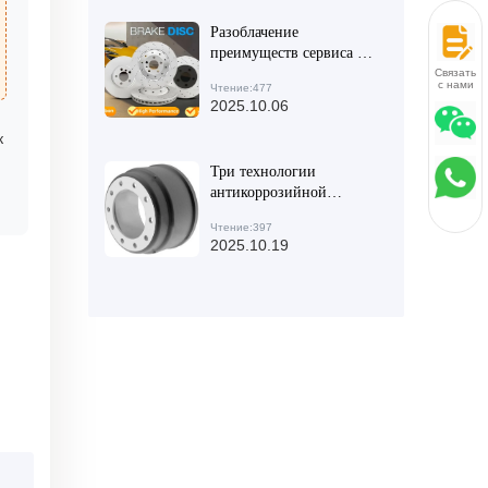
слой, покраска или
Разоблачение
нанесение покрытия -
преимуществ сервиса по
более долговечен?
индивидуальному
Связаться
с нами
Чтение:477
изготовлению OEM-
2025.10.06
тормозных дисков и
механизма быстрого
к
реагирования
Три технологии
антикоррозийной
защиты тормозных
Чтение:397
барабанов: сравнение
2025.10.19
покрытия, масляного封
и композитной защиты