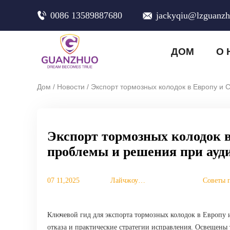
0086 13589887680
jackyqiu@lzguanz
ДОМ
О 
/
/
Дом
Новости
Экспорт тормозных колодок в Европу и
Экспорт тормозных колодок 
проблемы и решения при ауд
07 11,2025
Лайчжоу
Советы 
Гуаньчжоу
Торговая
Компания, ООО.
Ключевой гид для экспорта тормозных колодок в Европу
отказа и практические стратегии исправления. Освещены