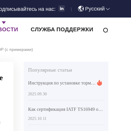
Русский
одписывайтесь на нас:
|
ВОСТИ
СЛУЖБА ПОДДЕРЖКИ
OP (с примерами)
Популярные статьи
е
Инструкция по установке тормозных дисков: как избежать скрипа и вибрации с помощью точного инструмента и стандартной процедуры
2025.09.30
Как сертификация IATF TS16949 обеспечивает глобальную совместимость тормозных дисков? Получите авторитетное объяснение здесь
2025.10.11
ы