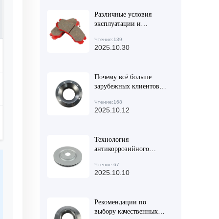
Различные условия
эксплуатации и
снижение
Чтение:139
эффективности
2025.10.30
тормозных колодок —
повышение
осведомленности
Почему всё больше
автовладельцев о
зарубежных клиентов
безопасности
выбирают тормозные
транспортных средств
Чтение:168
диски из высокой
2025.10.12
углеродистой стали?
Реальные кейсы
Технология
антикоррозийного
покрытия тормозных
Чтение:67
дисков: 3 ключевых
2025.10.10
процесса для повышения
износостойкости и срока
службы
Рекомендации по
выбору качественных