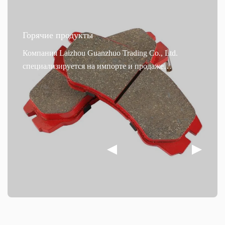
Горячие продукты
Компания Laizhou Guanzhuo Trading Co., Ltd.
специализируется на импорте и продаже
высококачественных автомобильных тормозных
систем, предлагая клиентам по всему миру
надежные и безопасные решения для торможения
транспортных средств. Тормозные колодки для
легковых автомобилей разработаны специально для
легковых автомобилей. Они обладают высокой
термостойкостью и работают в диапазоне
температур от -50°C до 700°C, что делает их
пригодными для использования в различных
суровых условиях. Превосходное рассеивание
тепла эффективно предотвращает ухудшение
тормозных характеристик, вызванное высокими