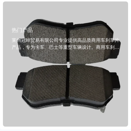
热门产品
莱州冠晫贸易有限公司专业提供高品质商用车刹车片
产品，专为卡车、巴士等重型车辆设计。商用车刹车
片采用半金属、低钢、陶瓷及无铜陶瓷等多种先进材
质，具备卓越耐高温性能（-50℃~700℃），有效缩
短制动距离，提升行车安全性。通过IATF TS16949
和E-MARK R90国际权威认证，符合欧美、俄罗斯等
主要市场的法规要求。产品运行稳定、散热优异、噪
音低、粉尘少，显著改善驾驶环境与客户体验。年产
能达500万套，提供全流程技术支持与售后保障，助
力全球客户实现高效、可靠的制动解决方案。