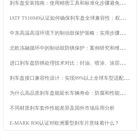
刹
车盘安装指南：使用精密工具和标准化步骤避免吱吱声和振动
I
ATF TS16949认证如何确保刹车盘全球兼容性：权威解读
中
东高温高湿环境下的制动鼓保护策略：实用步骤和建议
北
欧冻融循环中的制动鼓防锈保护：案例研究和维护策略
进
口刹车盘防锈处理技术对比：封油、喷涂、涂层哪个更耐用？
刹
车盘接口兼容性设计：实现99%以上全球车型适配性的方法
为
什么高品质刹车盘能延长车辆寿命：防腐和性能优势技术指南
不同材质刹车套件性能差异及国外市场应用分析
E-MARK R90认证对欧洲重型刹车片意味着什么？