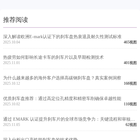
推荐阅读
深入解读欧洲E-mark认证下的刹车盘热衰退及耐久性测试标准
2025.10.04
465视图
热疲劳如何影响长途卡车的刹车片以及早期检测技术
2025.11.01
401视图
为什么越来越多的海外客户选择高碳钢刹车盘？真实案例洞察
2025.10.12
168视图
优质刹车盘推荐：通过高定位孔精度和精密车削确保卓越性能
2025.10.02
110视图
通过 EMARK 认证提升刹车片的全球市场竞争力：关键流程和审核洞
察
2025.11.05
62视图
深入分析出口高性能刹车盘的技术优势