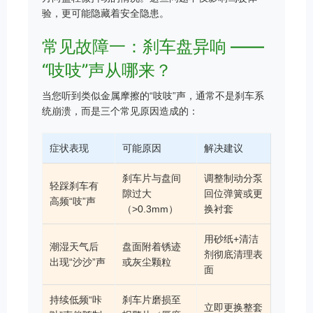
验，更可能隐藏着安全隐患。
常见故障一：刹车盘异响 ——
“吱吱”声从哪来？
当您听到类似金属摩擦的“吱吱”声，通常不是刹车系
统崩溃，而是三个常见原因造成的：
症状表现
可能原因
解决建议
刹车片与盘间
调整制动分泵
轻踩刹车有
隙过大
回位弹簧或更
高频“吱”声
（>0.3mm）
换衬套
用砂纸+清洁
潮湿天气后
盘面附着锈迹
剂彻底清理表
出现“沙沙”声
或灰尘颗粒
面
持续低频“咔
刹车片磨损至
立即更换整套