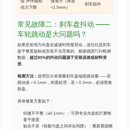
哒”声伴随制
报警片（厚度
刹车组件
动力下降
<1.5mm）
常见故障二：刹车盘抖动 ——
车轮跳动是大问题吗？
如果您发现方向盘在减速时明显晃动，这往往是刹车
盘平整度超标或安装不当导致的。根据德国TÜV检测
数据，
超过85%的抖动问题源于安装误差或材料变
形
。
检测方法：
使用百分表测量刹车盘端面跳动量——若
跳动值＞0.1mm，则需处理；若＞0.2mm，必须更换
新盘。
具体修复方案如下：
轻微不平整（≤0.1mm）：可用专业光盘机打磨恢
复平面度
贴合不良（轮毂与盘之间存在间隙）：重新紧固螺