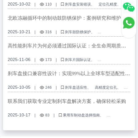
2025-10-02
|
110
|
刹车盘安装错误
定位孔精度
精密车削加工
刹车盘平整度
商用车刹车盘
北欧冻融循环中的制动鼓防锈保护：案例研究和维护策
略
2025-10-21
|
316
|
刹车鼓防锈保护
商用车刹车腐蚀预防
冻融循环制动鼓维护
制动鼓防锈涂层
耐盐雾制动部件
高性能刹车片为何必须通过国际认证：全生命周期质量
控制指南
2025-11-06
|
173
|
刹车片国际认证
VCA COP 审计要求
E-MARK认证标准
汽车制动系统质量控制
高性能刹车片
刹车盘接口兼容性设计：实现99%以上全球车型适配性的
方法
2025-10-05
|
246
|
刹车盘适应性
高精度定位孔
E-mark认证
OEM刹车盘定制
制动系统接口兼容性
联系我们获取专业定制刹车盘解决方案，确保轻松采购
2025-10-17
|
83
|
乘用车制动盘选择指南
刹车盘防锈技术
汽车制动系统解决方案
TS16949认证刹车盘
B2B定制刹车盘服务