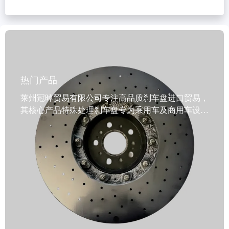
热门产品
莱州冠晫贸易有限公司专注高品质刹车盘进口贸易，
其核心产品特殊处理刹车盘专为乘用车及商用车设
计，采用高强度灰铸铁材料（如GG20、G3000），
经先进热处理工艺提升耐磨性与制动稳定性，确保在
重载工况下依然可靠运行。产品通过VCA COP审核
与EMARK认证，符合IATF TS16949国际质量标准，
具备动态平衡检测、精准定位孔及多重防锈处理（油
封/涂装），有效延长使用寿命并降低维护成本。机
械加工采用精密车削与磨削工艺，保证尺寸一致性与
表面光洁度，适配多种车型需求。支持定制品牌标签
与包装方案，满足全球B2B客户多样化采购要求。交