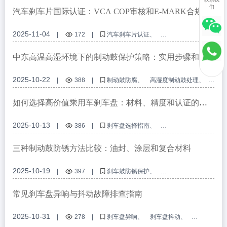
们
汽车刹车片国际认证：VCA COP审核和E-MARK合规性
详解
2025-11-04
|
172
|
汽车刹车片认证
VCA COP 审计要求
E-MARK认证标准
制动系统质量控制
高性能刹车片
中东高温高湿环境下的制动鼓保护策略：实用步骤和建
议
2025-10-22
|
388
|
制动鼓防腐
高湿度制动鼓处理
商用车刹车腐蚀预防
油封与涂层制动保护
中东制动鼓解决方案
如何选择高价值乘用车刹车盘：材料、精度和认证的关
键标准
2025-10-13
|
386
|
刹车盘选择指南
灰铸铁刹车盘材质
汽车刹车盘认证标准
防腐蚀刹车盘技术
乘用车高性能制动盘
三种制动鼓防锈方法比较：油封、涂层和复合材料
2025-10-19
|
397
|
刹车鼓防锈保护
制动鼓防腐技术
商用车制动系统保护
汽车零部件防锈涂料
制动鼓表面处理工艺
常见刹车盘异响与抖动故障排查指南
2025-10-31
|
278
|
刹车盘异响
刹车盘抖动
刹车片磨损
刹车盘跳动检测
汽车刹车故障排查