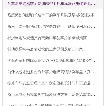
刹
车盘安装指南：使用精密工具和标准化步骤避免吱吱声和振动
热疲劳如何影响长途卡车的刹车片以及早期检测技术
商
用车防潮制动鼓处理解决方案——延长使用寿命并提高潮湿气候下的安全性
根据当地法规选择合规商用车刹车片的全球指南
制动盘异响与磨损过快的三大原因及解决方案
汽
车刹车片国际认证：VCA COP审核和E-MARK合规性详解
为
什么越来越多的海外客户选择高碳钢刹车盘？真实案例洞察
提
升车队安全管理：刹车盘定位孔设计与加工质量的实用解决方案
商
用车制动系统常见故障及解决方案：从高温故障到噪音和灰尘问题的完整指南
E-MARK R90认证对欧洲重型刹车片意味着什么？