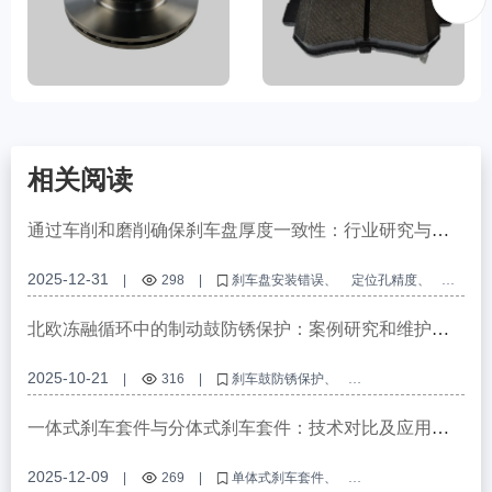
相关阅读
通过车削和磨削确保刹车盘厚度一致性：行业研究与实
践分享
2025-12-31
|
298
|
刹车盘安装错误
定位孔精度
车削过程
研磨技术
厚度一致性
北欧冻融循环中的制动鼓防锈保护：案例研究和维护策
略
2025-10-21
|
316
|
刹车鼓防锈保护
商用车刹车腐蚀预防
冻融循环制动鼓维护
制动鼓防锈涂层
耐盐雾制动部件
一体式刹车套件与分体式刹车套件：技术对比及应用场
景指南
2025-12-09
|
269
|
单体式刹车套件