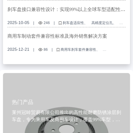
两件式刹车套件
刹车套件选择指南
兼容性判断方法
刹车安装要点
刹车盘接口兼容性设计：实现99%以上全球车型适配性的
方法
2025-10-05
|
246
|
刹车盘适应性
高精度定位孔
E-mark认证
OEM刹车盘定制
制动系统接口兼容性
商用车制动套件兼容性标准及海外销售解决方案
2025-12-21
|
86
|
商用车刹车套件兼容性
原厂刹车系统匹配
刹车套件安装最佳实践
ABS环形适配器选择
商用车制动改装
热门产品
莱州冠晫贸易有限公司推出的高性能耐磨防锈涂层刹
车盘，专为乘用车及商用车设计，覆盖99%车型，满
足全球市场多样化需求。产品采用优质灰铁、GG20