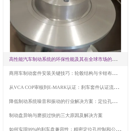
高
性能汽车制动系统的环保性能及其在全球市场的应用趋势分析
商
用车制动套件安装关键技巧：轮毂结构与卡钳布局的匹配
从
VCA COP审核到E-MARK认证：刹车套件认证流程综合指南
降
低制动系统噪音和振动的行业解决方案：定位孔和车削技术的关键要点
制动盘异响与磨损过快的三大原因及解决方案
如
何实现99%的刹车盘兼容性：精密定位孔控制和公差管理详解