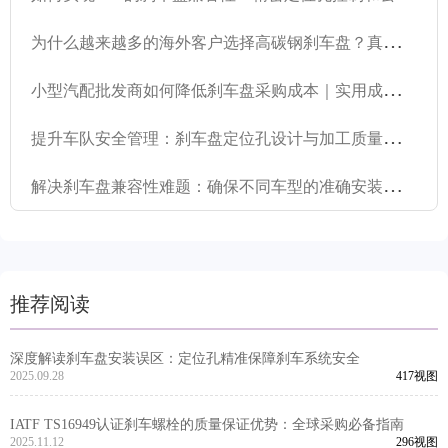
为
什么越来越多的海外客户选择高碳钢刹车盘？真实案例洞察
小
型汽配批发商如何降低刹车盘采购成本｜实用成本优化策略
提
升车队安全管理：刹车盘定位孔设计与加工质量的实用解决方案
解
决刹车盘兼容性难题：确保不同车型的准确安装和稳定性能
推荐阅读
深度解读刹车盘安装误区：定位孔精准保障刹车系统安全
2025.09.28
417视图
IATF TS16949认证刹车螺栓的质量保证优势：全球采购必备指南
2025.11.12
296视图